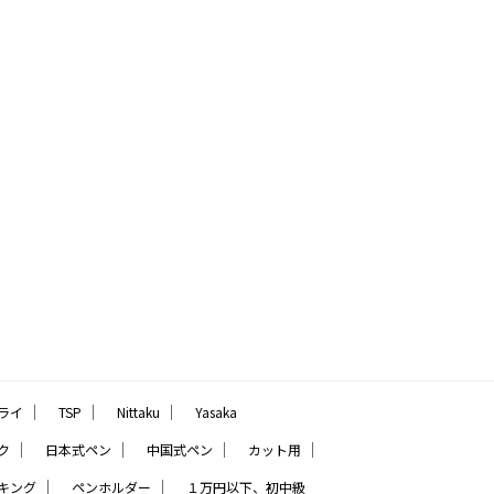
｜
｜
｜
ライ
TSP
Nittaku
Yasaka
｜
｜
｜
｜
ク
日本式ペン
中国式ペン
カット用
｜
｜
キング
ペンホルダー
１万円以下、初中級