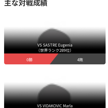
主な対戦成績
VS SASTRE Eugenia
（世界ランク289位）
0勝
4敗
VS VIDAKOVIC Marla