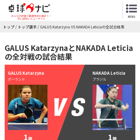
みんなの評価で最適用具を選ぼう！
MENU
NO.1卓球レビューサイト
トップ
/
トップ選手
/
GALUS Katarzyna VS NAKADA Leticiaの全試合結果
GALUS KatarzynaとNAKADA Leticia
の全対戦の試合結果
GALUS Katarzyna
NAKADA Leticia
ポーランド
ブラジル
1
1
勝
勝