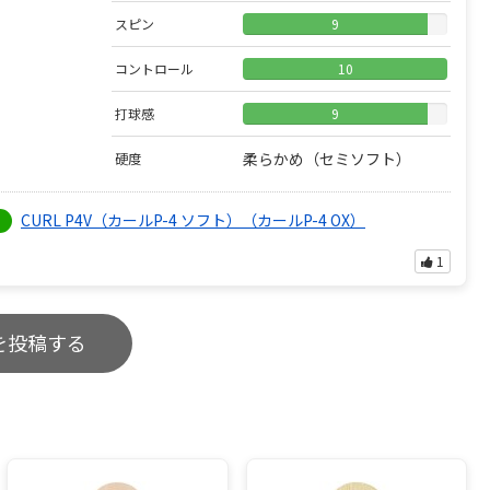
スピン
9
コントロール
10
打球感
9
柔らかめ（セミソフト）
硬度
CURL P4V（カールP-4 ソフト）（カールP-4 OX）
）
1
を投稿する