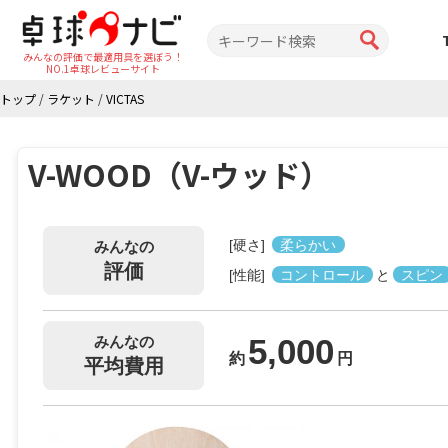
みんなの評価で最適用具を選ぼう！
NO.1卓球レビューサイト
トップ
/
ラケット
/
VICTAS
V-WOOD（V-ウッド）
[硬さ]
柔らかい
みんなの
評価
[性能]
コントロール
と
スピン
5,000
みんなの
約
円
平均費用