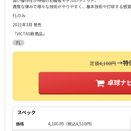
高い操作性が特徴の初級者モデルのラケット。
適度な弾みで様々な技術がやりやすく、基本技術や打球する感
FLのみ
2021年3月 発売
「VICTAS新商品」
FL
→特
定価
4,100円
卓球ナ
スペック
価格
4,100
円
（税込4,510円）