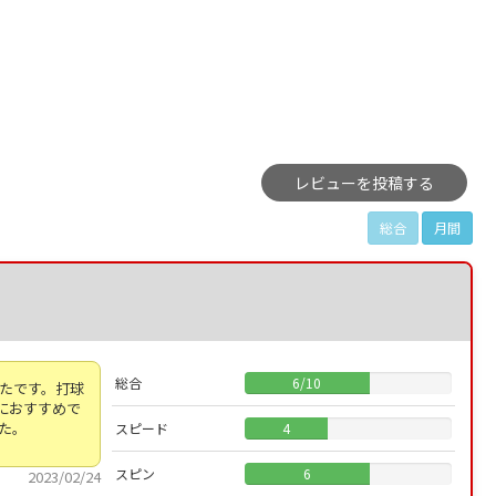
レビューを投稿する
総合
月間
総合
6
/
10
たです。打球
におすすめで
た。
スピード
4
スピン
6
2023/02/24