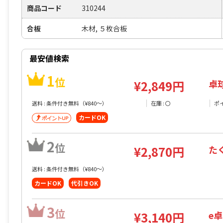
商品コード
310244
合板
木材, ５枚合板
最安値検索
1
位
卓
¥2,849円
送料 : 条件付き無料（¥840〜）
在庫 : 〇
ポ
カードOK
2
位
た
¥2,870円
送料 : 条件付き無料（¥840〜）
カードOK
代引きOK
3
位
e卓
¥3,140円