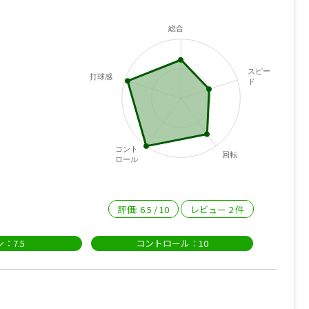
総合
スピー
打球感
ド
コント
回転
ロール
評価:
6.5
/
10
レビュー
2
件
：7.5
コントロール：10