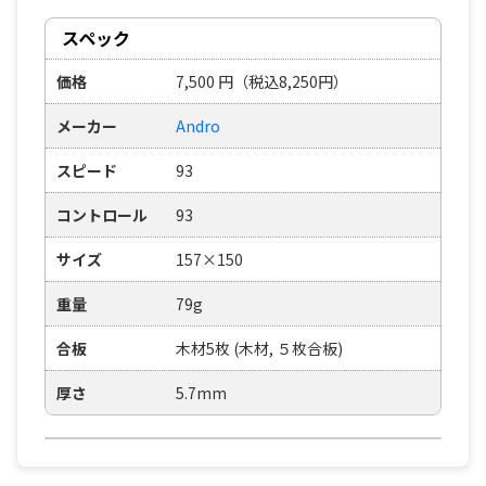
スペック
価格
7,500
円
（税込8,250円）
メーカー
Andro
スピード
93
コントロール
93
サイズ
157×150
重量
79g
合板
木材5枚 (木材, ５枚合板)
厚さ
5.7mm