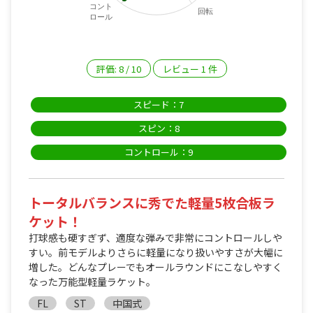
コント
回転
ロール
評価:
8
/
10
レビュー
1
件
スピード：7
スピン：8
コントロール：9
トータルバランスに秀でた軽量5枚合板ラ
ケット！
打球感も硬すぎず、適度な弾みで非常にコントロールしや
すい。前モデルよりさらに軽量になり扱いやすさが大幅に
増した。どんなプレーでもオールラウンドにこなしやすく
なった万能型軽量ラケット。
FL
ST
中国式