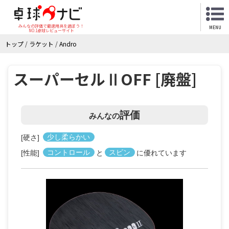
みんなの評価で最適用具を選ぼう！
MENU
NO.1卓球レビューサイト
トップ
/
ラケット
/
Andro
スーパーセルⅡOFF [廃盤]
評価
みんなの
[硬さ]
少し柔らかい
[性能]
コントロール
と
スピン
に優れています