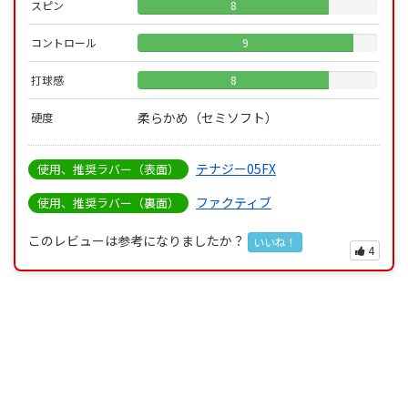
スピン
8
コントロール
9
打球感
8
柔らかめ（セミソフト）
硬度
テナジー05FX
使用、推奨ラバー（表面）
ファクティブ
使用、推奨ラバー（裏面）
このレビューは参考になりましたか？
いいね！
4