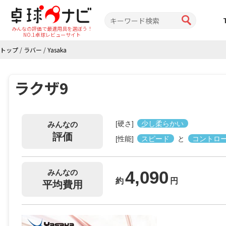
みんなの評価で最適用具を選ぼう！
NO.1卓球レビューサイト
トップ
/
ラバー
/
Yasaka
ラクザ9
[硬さ]
少し柔らかい
みんなの
評価
[性能]
スピード
と
コントロ
4,090
みんなの
約
円
平均費用