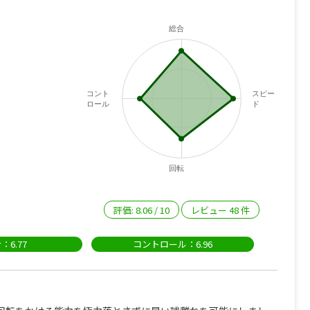
総合
コント
スピー
ロール
ド
回転
評価:
8.06
/
10
レビュー
48
件
：6.77
コントロール：6.96