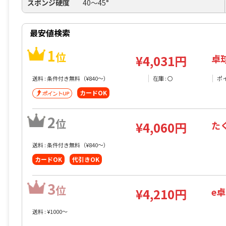
スポンジ硬度
40～45°
最安値検索
1
位
卓
¥4,031円
送料 : 条件付き無料（¥840〜）
在庫 : 〇
ポ
カードOK
2
位
た
¥4,060円
送料 : 条件付き無料（¥840〜）
カードOK
代引きOK
3
位
e
¥4,210円
送料 : ¥1000〜