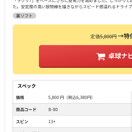
「ラクザ7」をベースにさらに反発力を高めました。しっかりと
た。安定度の高い放物線を描きながらスピード感溢れるドライ
裏ソフト
→特
定価
5,800円
卓球ナ
スペック
価格
5,800
円
（税込6,380円）
商品コード
B-80
スピン
13+