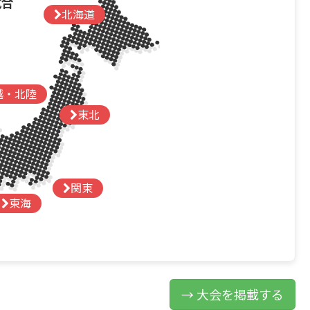
試合
北海道
越・北陸
東北
関東
東海
→ 大会を掲載する