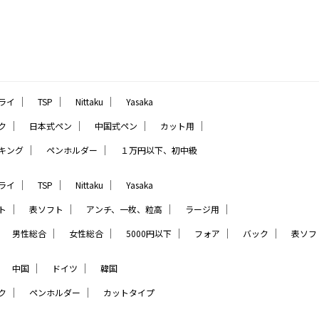
｜
｜
｜
ライ
TSP
Nittaku
Yasaka
｜
｜
｜
｜
ク
日本式ペン
中国式ペン
カット用
｜
｜
キング
ペンホルダー
１万円以下、初中級
｜
｜
｜
ライ
TSP
Nittaku
Yasaka
｜
｜
｜
｜
ト
表ソフト
アンチ、一枚、粒高
ラージ用
｜
｜
｜
｜
｜
｜
男性総合
女性総合
5000円以下
フォア
バック
表ソフ
｜
｜
｜
中国
ドイツ
韓国
｜
｜
ク
ペンホルダー
カットタイプ