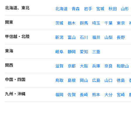
北海道、東北
北海道
青森
岩手
宮城
秋田
山形
関東
茨城
栃木
群馬
埼玉
千葉
東京
甲信越・北陸
新潟
富山
石川
福井
山梨
長野
東海
岐阜
静岡
愛知
三重
関西
滋賀
京都
大阪
兵庫
奈良
和歌山
中国・四国
鳥取
島根
岡山
広島
山口
徳島
九州・沖縄
福岡
佐賀
長崎
熊本
大分
宮崎