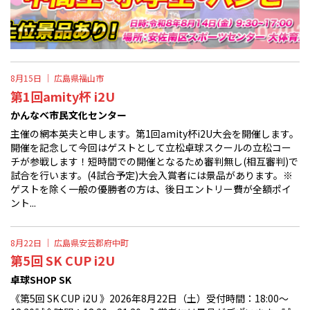
8月15日 ｜
広島県福山市
第1回amity杯 i2U
かんなべ市民文化センター
主催の網本英夫と申します。第1回amity杯i2U大会を開催します。
開催を記念して今回はゲストとして立松卓球スクールの立松コー
チが参戦します！短時間での開催となるため審判無し(相互審判)で
試合を行います。(4試合予定)大会入賞者には景品があります。※
ゲストを除く一般の優勝者の方は、後日エントリー費が全額ポイ
ント...
8月22日 ｜
広島県安芸郡府中町
第5回 SK CUP i2U
卓球SHOP SK
《第5回 SK CUP i2U 》2026年8月22日（土）受付時間：18:00〜