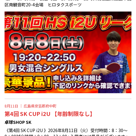
区南観音町20-4会場 ヒロタクスポーツ
8月11日 ｜
広島県安芸郡府中町
第4回 SK CUP i2U 【年齢制限なし】
卓球SHOP SK
《第4回 SK CUP i2U 》2026年8月11日（火）受付時間：8：30〜