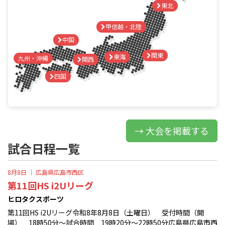
東北
甲信越・北陸
中国
関東
東海
九州・沖縄
関西
四国
→ 大会を掲載する
試合日程一覧
8月8日 ｜
広島県広島市西区
第11回HS i2Uリーグ
ヒロタクスポーツ
第11回HS i2Uリーグ令和8年8月8日（土曜日） 受付時間（開
場） 18時50分〜試合時間 19時20分〜22時50分広島県広島市西