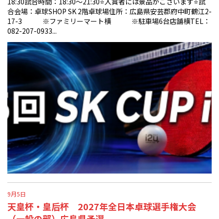
18:30試合時間：18:30〜21:30⭐️入賞者には景品がございます⭐️試
合会場：卓球SHOP SK 2階卓球場住所：広島県安芸郡府中町鶴江2-
17-3 ※ファミリーマート横 ※駐車場6台店舗横TEL：
082-207-0933...
9月5日
天皇杯・皇后杯 2027年全日本卓球選手権大会
（一般の部）広島県予選