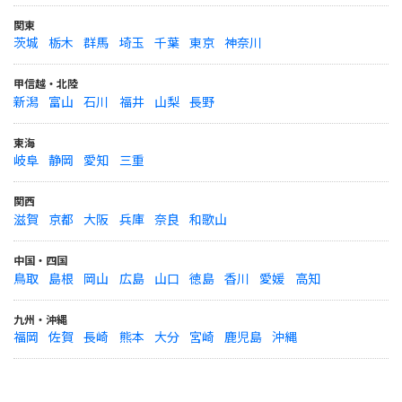
関東
茨城
栃木
群馬
埼玉
千葉
東京
神奈川
甲信越・北陸
新潟
富山
石川
福井
山梨
長野
東海
岐阜
静岡
愛知
三重
関西
滋賀
京都
大阪
兵庫
奈良
和歌山
中国・四国
鳥取
島根
岡山
広島
山口
徳島
香川
愛媛
高知
九州・沖縄
福岡
佐賀
長崎
熊本
大分
宮崎
鹿児島
沖縄