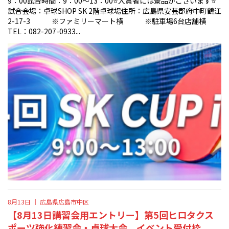
9：00試合時間：9：00〜13：00⭐️入賞者には景品がございます⭐️
試合会場：卓球SHOP SK 2階卓球場住所：広島県安芸郡府中町鶴江
2-17-3 ※ファミリーマート横 ※駐車場6台店舗横
TEL：082-207-0933...
8月13日 ｜
広島県広島市中区
【8月13日講習会用エントリー】第5回ヒロタクス
ポーツ強化練習会・卓球大会 イベント受付枠