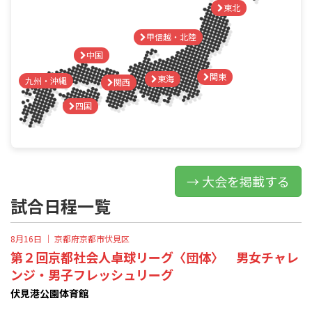
東北
甲信越・北陸
中国
関東
東海
九州・沖縄
関西
四国
→ 大会を掲載する
試合日程一覧
8月16日 ｜
京都府京都市伏見区
第２回京都社会人卓球リーグ〈団体〉 男女チャレ
ンジ・男子フレッシュリーグ
伏見港公園体育館