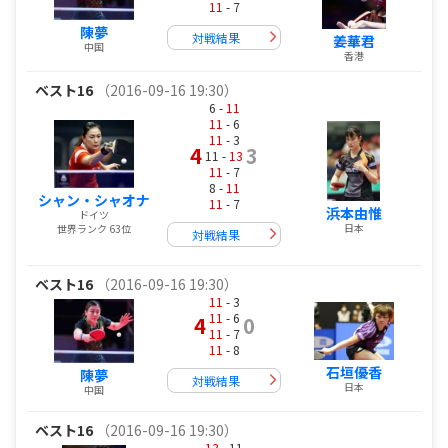
11
- 7
陳夢
対戦結果
姜華君
中国
香港
ベスト16
（2016-09-16 19:30）
6 -
11
11
- 6
11
- 3
4
3
11 -
13
11
- 7
8 -
11
シャン・シャオナ
11
- 7
浜本由惟
ドイツ
日本
世界ランク 63位
対戦結果
ベスト16
（2016-09-16 19:30）
11
- 3
11
- 6
4
0
11
- 7
11
- 8
石垣優香
陳夢
対戦結果
日本
中国
ベスト16
（2016-09-16 19:30）
13
- 11