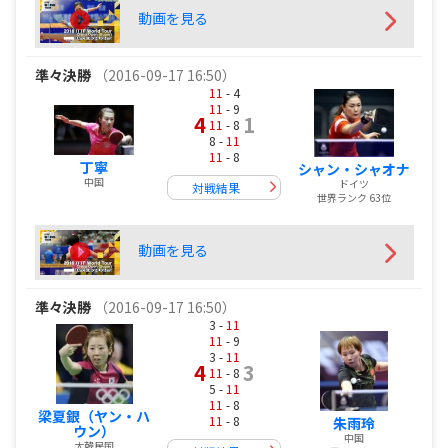
動画を見る
準々決勝
（2016-09-17 16:50）
11
- 4
11
- 9
4
1
11
- 8
8 -
11
11
- 8
丁寧
シャン・シャオナ
中国
ドイツ
対戦結果
世界ランク 63位
動画を見る
準々決勝
（2016-09-17 16:50）
3 -
11
11
- 9
3 -
11
4
3
11
- 8
5 -
11
11
- 8
梁夏銀（ヤン・ハ
11
- 8
朱雨玲
ウン）
中国
大韓民国