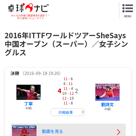
みんなの評価で最適用具を選ぼう！
MENU
NO.1卓球レビューサイト
2016年ITTFワールドツアーSheSays
中国オープン（スーパー）／女子シン
グルス
決勝
（2016-09-18 19:20）
11
- 6
8 -
11
11
- 4
4
2
10 -
12
12
- 10
11
- 8
丁寧
劉詩文
中国
中国
対戦結果
動画を見る