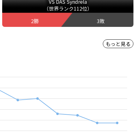
VS DAS Syndrela
（世界ランク112位）
2勝
3敗
もっと見る