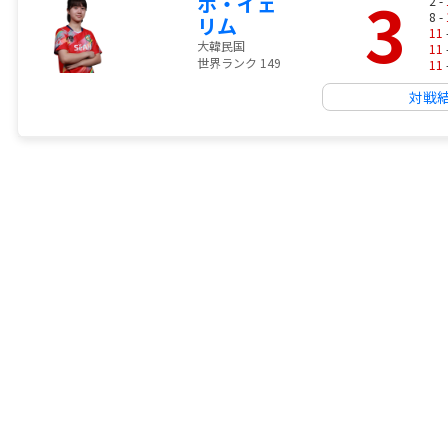
3
ホ・イェ
2 -
8 -
リム
11
大韓民国
11
世界ランク 149
11
対戦