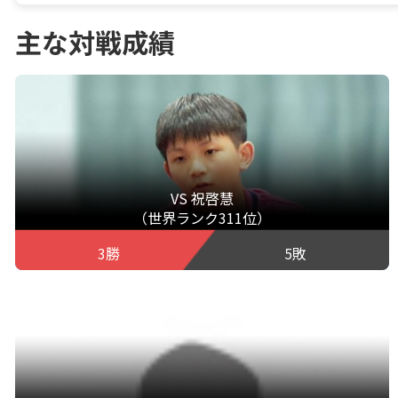
主な対戦成績
VS 祝啓慧
（世界ランク311位）
3勝
5敗