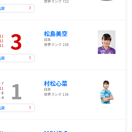
世界ランク 722
結果
3
松島美空
11
日本
11
世界ランク 238
11
結果
1
村松心菜
- 7
11
日本
- 8
世界ランク 136
- 4
結果