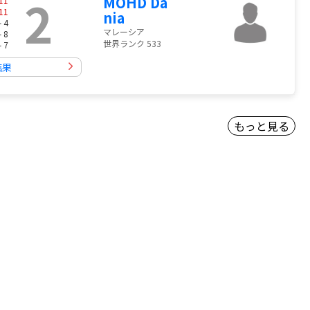
2
MOHD Da
11
11
nia
- 4
マレーシア
- 8
世界ランク 533
- 7
結果
もっと見る