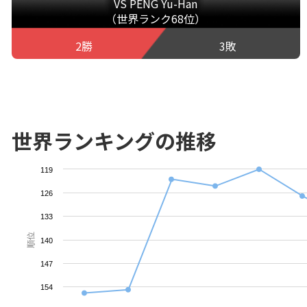
VS PENG Yu-Han
（世界ランク68位）
2勝
3敗
世界ランキングの推移
119
126
133
順位
140
147
154