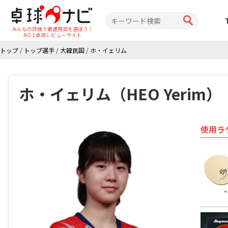
みんなの評価で最適用具を選ぼう！
NO.1卓球レビューサイト
トップ
/
トップ選手
/
大韓民国
/
ホ・イェリム
ホ・イェリム（HEO Yerim）
使用ラ