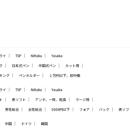
｜
｜
｜
ライ
TSP
Nittaku
Yasaka
｜
｜
｜
｜
ク
日本式ペン
中国式ペン
カット用
｜
｜
キング
ペンホルダー
１万円以下、初中級
｜
｜
｜
ライ
TSP
Nittaku
Yasaka
｜
｜
｜
｜
ト
表ソフト
アンチ、一枚、粒高
ラージ用
｜
｜
｜
｜
｜
｜
男性総合
女性総合
5000円以下
フォア
バック
表ソフ
｜
｜
｜
中国
ドイツ
韓国