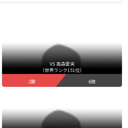
VS 高森愛央
（世界ランク151位）
2勝
6敗