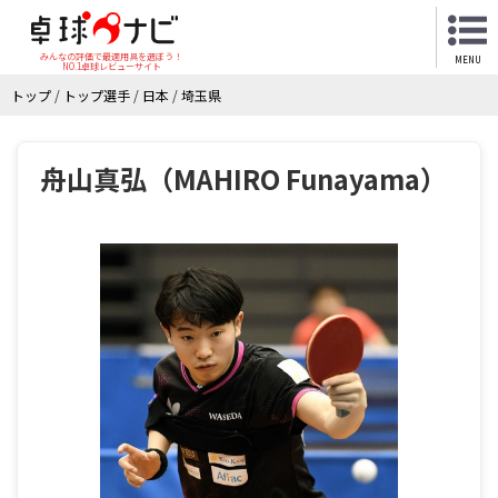
みんなの評価で最適用具を選ぼう！
MENU
NO.1卓球レビューサイト
トップ
/
トップ選手
/
日本
/
埼玉県
舟山真弘（MAHIRO Funayama）