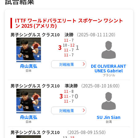
試合結果
ITTF ワールドパラエリート スポケーン ワシント
ン 2025 (アメリカ)
男子シングルス クラス10
決勝
（2025-08-11 11:20）
11
- 7
10 -
12
3
1
11
- 7
11
- 7
対戦結果
舟山真弘
DE OLIVEIRA ANT
UNES Gabriel
日本
ブラジル
男子シングルス クラス10
準決勝
（2025-08-10 16:00）
11
- 8
3
0
11
- 7
11
- 7
対戦結果
舟山真弘
SU Jin Sian
日本
台湾
男子シングルス クラス10
（2025-08-09 15:50）
13 -
15