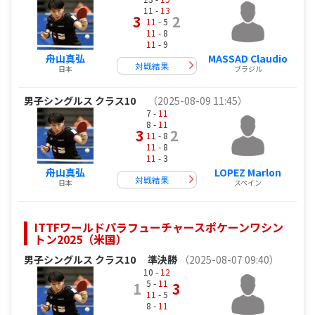
11 -
13
3
2
11
- 5
11
- 8
11
- 9
舟山真弘
MASSAD Claudio
対戦結果
日本
ブラジル
男子シングルス クラス10
（2025-08-09 11:45）
7 -
11
8 -
11
3
2
11
- 8
11
- 8
11
- 3
舟山真弘
LOPEZ Marlon
対戦結果
日本
スペイン
ITTFワールドパラフューチャースポケーンワシン
トン2025（米国）
男子シングルス クラス10
準決勝
（2025-08-07 09:40）
10 -
12
5 -
11
1
3
11
- 5
8 -
11