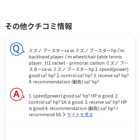
その他クチコミ情報
ミズノ ブースターsa vs ミズノ ブースターhp i'm
backhand player. i'm wheelchair table tennis
player . tt1 racket - primorac carbon ミズノ ブー
スターsa vs ミズノ ブースターhp 1. speed(power)
good sa? hp? 2. control sa? hp? 3. receive sa? hp?
4. recommendation (勧告) sa? hp?
1. speed(power) good sa? hp? HP is good. 2.
control sa? hp? SA is good. 3. receive sa? hp? HP
is good 4. recommendation (勧告) sa? hp? I
recommend SA.
サイトを見る