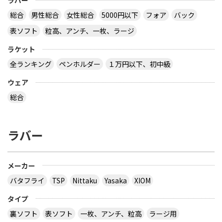
ラバー
板だったか、４枚合板だったかは忘れましたが。
サイトを見る
総合
男性総合
女性総合
5000円以下
フォア
バック
表ソフト
粒高、アンチ、一枚、ラージ
ラケット
卓球の通販サイトについて教えて下さい。
全ランキング
ペンホルダー
１万円以下、初中級
http://table-tennis.ocnk.net/ こちらでユニフォー
ムのレプリカ買おうと思っています。 ちなみに、買
ウェア
おうと思っているのは Li-Ning リーニン 中国代表ユ
ニフォーム 黒 9209 上下 Li-Ning リーニン 中国代表
総合
ユニフォーム 赤 AAYE245 上着のみ です。 このサイ
トは安心できますか？ このサイト使ったことある
方、どうだったか教えて下さい。
ラバー
とりあえず安いの代引きにすれば？？？？
サイトを見る
メーカー
バタフライ
TSP
Nittaku
Yasaka
XIOM
３月２８日～島根県で行われた全国中学選抜卓球大
タイプ
会で販売されていた 背面に「loved table
裏ソフト
表ソフト
一枚、アンチ、粒高
ラージ用
tennis~」と書かれたデザインTシャツ どこで購入