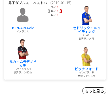
男子ダブルス
ベスト32
（2019-01-15）
3 -
11
0
3
0 -
11
6 -
11
BEN-ARI Aviv
セドリック・ニュ
イティンク
イスラエル
ベルギー
世界ランク 78
ルカ・ムラデノビ
ッチ
ピッチフォード
ルクセンブルク
世界ランク 82位
イングランド
世界ランク 324
もっと見る