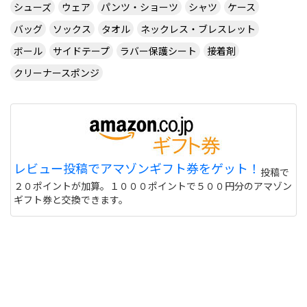
ダブルタップではないでしょうか・・・
シューズ
ウェア
パンツ・ショーツ
シャツ
ケース
サイトを見る
バッグ
ソックス
タオル
ネックレス・ブレスレット
ボール
サイドテープ
ラバー保護シート
接着剤
クリーナースポンジ
CUSTOM TABLE TENNIS というサイトでラバーを
購入したいのですが
http://www.customtabletennis.co.uk/ですが この
サイトは日本からでも購入できますか？ また個人
情報は英語で入力する必要があるのでしょうか？
偽物うってるとこもあるので 海外のサイトって注意
レビュー投稿でアマゾンギフト券をゲット！
投稿で
しないと危ない 個人輸入とかしてオクで偽物うって
２０ポイントが加算。１０００ポイントで５００円分のアマゾン
る人もいるけど
サイトを見る
ギフト券と交換できます。
このユニフォーム着て練習に行くと周りの反応はど
うなりますか？ また、買う価値ありますか？
http://table-tennis.ocnk.net/product/7
黒色はあなたには似合わないと思います。(意味深