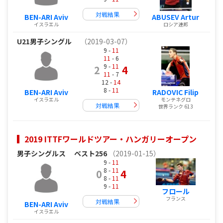
対戦結果
BEN-ARI Aviv
ABUSEV Artur
イスラエル
ロシア連邦
U21男子シングル
（2019-03-07）
9 -
11
11
- 6
9 -
11
2
4
11
- 7
12 -
14
8 -
11
BEN-ARI Aviv
RADOVIC Filip
イスラエル
モンテネグロ
対戦結果
世界ランク 613
2019 ITTFワールドツアー・ハンガリーオープン
男子シングルス
ベスト256
（2019-01-15）
9 -
11
8 -
11
0
4
8 -
11
9 -
11
フロール
フランス
対戦結果
BEN-ARI Aviv
イスラエル