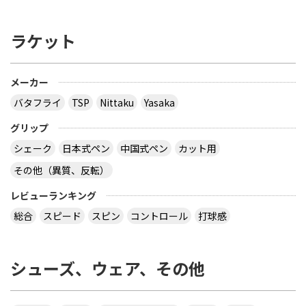
できるか、ご存じないですか？
ラケット
多分大会Ｔシャツでしょう。 どこでも売ってないの
では？ その会場でしか買えませんので、 最後の方
はサイズごとに売り切れになるので、 欲しい場合は
午前中に購入した方が良いでしょう。 県大会より上
メーカー
の大会になるとこの様な商品が売られていますの
バタフライ
TSP
Nittaku
Yasaka
で、出られなくても見に行くといいと思います。
サイトを見る
グリップ
シェーク
日本式ペン
中国式ペン
カット用
その他（異質、反転）
virtual table tennisというアプリについてです。
サーブから回転(カーブなど)をかけるのってどうや
レビューランキング
ってやるんですか？ 相手のきたボールに対してなら
総合
スピード
スピン
コントロール
打球感
出来ますが、サーブからはできません 。 もしかし
たら、課金したラケットでしかでき無いのですか？
シューズ、ウェア、その他
カテ違いですが・・ 攻略サイトには スピンは相手
のコートに球があるときに自分のラケット付近をダ
ブルタップ！する と書いてありますのでやっぱり