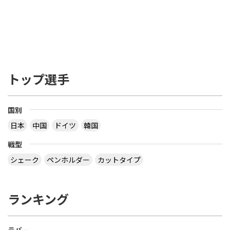
らな部分）の厚さで 85% は天然木材でなくてはな
らない。ブレードの接着層はカーボンファイバー、
グラスファイバー あるいは 圧縮紙などの線維状物
質（線維材）で補強しても構わないが、全体の厚さ
の7.5% あるいは 0.35mm いずれも超えてはならな
い ――――――――――――――――――――――――― を読み、疑問だったのは 「２つある文のう
ち、２つ目は不要じゃない？」 ってことでした ブ
トップ選手
レードの厚さで 85% は天然木材でなくてはならな
い とすると、接着層の厚さは ３枚合板で 15 / 2 ＝
7.5% 以下 ５枚合板で 15 / 4 ＝ 3.75% 以下 ７枚合
板で 15 / 6 ＝ 2.5% 以下 になるので、わざわざ書く
国別
こともないだろう？ ということです でも、2枚合板
日本
中国
ドイツ
韓国
なら接着層 15% もありえますね 【質問】 （１）卓
球のラケットに２枚合板なんてあるの？ （２）ペン
戦型
ラケットで フォア面に近い所に 厚い接着層を入れ
る想定をしたのでしょうか？
シェーク
ペンホルダー
カットタイプ
なぜ全ての接着層が同じ厚みであるという前提にな
っているのでしょう。 接着層の１つだけが極端に厚
ランキング
いケースもあり得ますよ。 ２枚合板、昔にあったセ
ンターカーボンっていうラケットは、カーボンが１
枚だけで板の枚数が偶数だったと思います。２枚合