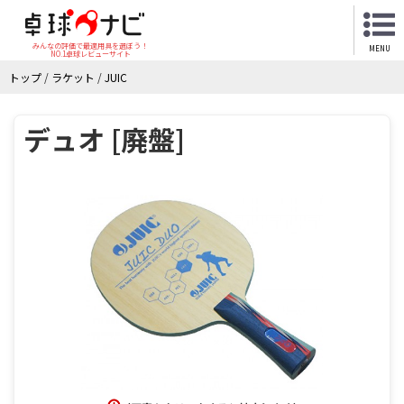
みんなの評価で最適用具を選ぼう！
MENU
NO.1卓球レビューサイト
トップ
/
ラケット
/
JUIC
デュオ [廃盤]