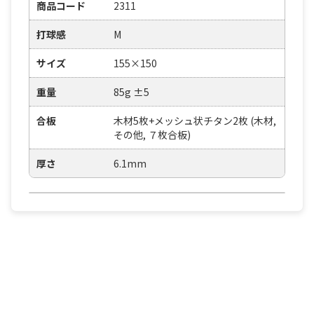
商品コード
2311
打球感
M
サイズ
155×150
重量
85g ±5
合板
木材5枚+メッシュ状チタン2枚 (木材,
その他, ７枚合板)
厚さ
6.1mm