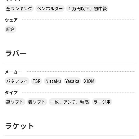
卓球の通販サイトについて教えて下さい。
全ランキング
ペンホルダー
１万円以下、初中級
http://table-tennis.ocnk.net/ こちらでユニフォー
ムのレプリカ買おうと思っています。 ちなみに、買
ウェア
おうと思っているのは Li-Ning リーニン 中国代表ユ
ニフォーム 黒 9209 上下 Li-Ning リーニン 中国代表
総合
ユニフォーム 赤 AAYE245 上着のみ です。 このサイ
トは安心できますか？ このサイト使ったことある
方、どうだったか教えて下さい。
ラバー
とりあえず安いの代引きにすれば？？？？
サイトを見る
メーカー
バタフライ
TSP
Nittaku
Yasaka
XIOM
３月２８日～島根県で行われた全国中学選抜卓球大
タイプ
会で販売されていた 背面に「loved table
裏ソフト
表ソフト
一枚、アンチ、粒高
ラージ用
tennis~」と書かれたデザインTシャツ どこで購入
できるか、ご存じないですか？
ラケット
多分大会Ｔシャツでしょう。 どこでも売ってないの
では？ その会場でしか買えませんので、 最後の方
はサイズごとに売り切れになるので、 欲しい場合は