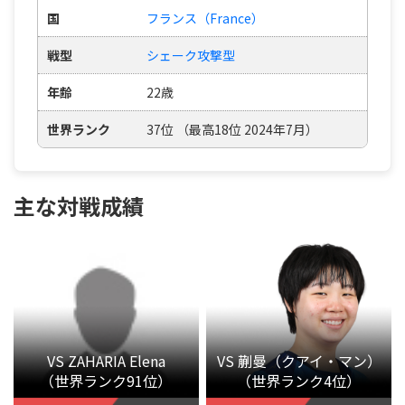
国
フランス（France）
戦型
シェーク攻撃型
年齢
22歳
世界ランク
37位 （最高18位 2024年7月）
主な対戦成績
VS ZAHARIA Elena
VS 蒯曼（クアイ・マン）
（世界ランク91位）
（世界ランク4位）