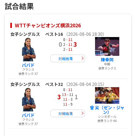
試合結果
WTTチャンピオンズ横浜2026
女子シングルス
ベスト16
（2026-08-06 18:30）
8 -
11
0
3
2 -
11
2 -
11
対戦結果
陳幸同
中国
パバド
世界ランク 5
フランス
世界ランク 37
女子シングルス
ベスト32
（2026-08-04 20:15）
8 -
11
13
- 11
3
1
11
- 3
11
- 9
曾 尖（ゼン・ジャ
ン）
対戦結果
パバド
シンガポール
フランス
世界ランク 44
世界ランク 37