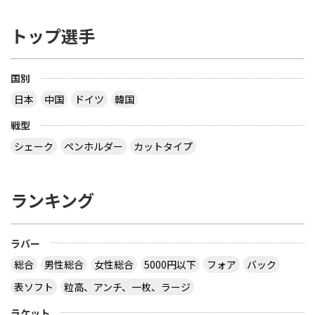
い ――――――――――――――――――――――――― を読み、疑問だったのは 「２つある文のう
ち、２つ目は不要じゃない？」 ってことでした ブ
トップ選手
レードの厚さで 85% は天然木材でなくてはならな
い とすると、接着層の厚さは ３枚合板で 15 / 2 ＝
7.5% 以下 ５枚合板で 15 / 4 ＝ 3.75% 以下 ７枚合
板で 15 / 6 ＝ 2.5% 以下 になるので、わざわざ書く
国別
こともないだろう？ ということです でも、2枚合板
日本
中国
ドイツ
韓国
なら接着層 15% もありえますね 【質問】 （１）卓
球のラケットに２枚合板なんてあるの？ （２）ペン
戦型
ラケットで フォア面に近い所に 厚い接着層を入れ
る想定をしたのでしょうか？
シェーク
ペンホルダー
カットタイプ
なぜ全ての接着層が同じ厚みであるという前提にな
っているのでしょう。 接着層の１つだけが極端に厚
ランキング
いケースもあり得ますよ。 ２枚合板、昔にあったセ
ンターカーボンっていうラケットは、カーボンが１
枚だけで板の枚数が偶数だったと思います。２枚合
ラバー
板だったか、４枚合板だったかは忘れましたが。
サイトを見る
総合
男性総合
女性総合
5000円以下
フォア
バック
表ソフト
粒高、アンチ、一枚、ラージ
ラケット