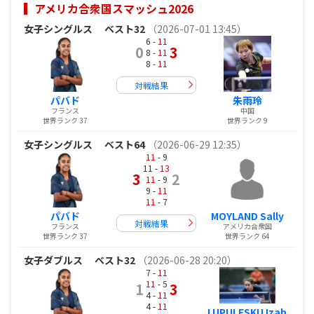
アメリカ合衆国スマッシュ2026
女子シングルス
ベスト32
（2026-07-01 13:45）
6 -
11
0
3
8 -
11
8 -
11
対戦結果
パバド
朱雨玲
フランス
中国
世界ランク 37
世界ランク 9
女子シングルス
ベスト64
（2026-06-29 12:35）
11
- 9
11 -
13
3
2
11
- 9
9 -
11
11
- 7
パバド
MOYLAND Sally
対戦結果
フランス
アメリカ合衆国
世界ランク 37
世界ランク 64
女子ダブルス
ベスト32
（2026-06-28 20:20）
7 -
11
11
- 5
1
3
4 -
11
4 -
11
LUPULESKU Izab