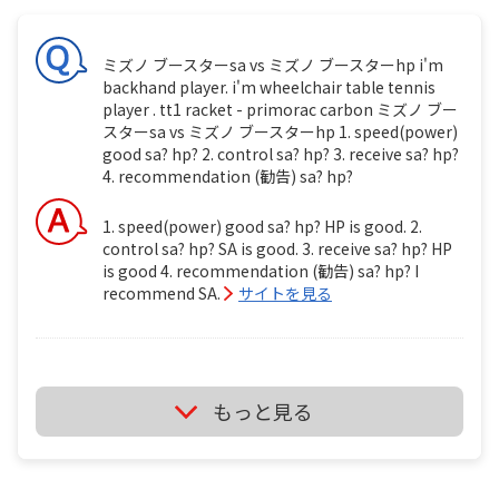
ミズノ ブースターsa vs ミズノ ブースターhp i'm
backhand player. i'm wheelchair table tennis
player . tt1 racket - primorac carbon ミズノ ブー
スターsa vs ミズノ ブースターhp 1. speed(power)
good sa? hp? 2. control sa? hp? 3. receive sa? hp?
4. recommendation (勧告) sa? hp?
1. speed(power) good sa? hp? HP is good. 2.
control sa? hp? SA is good. 3. receive sa? hp? HP
is good 4. recommendation (勧告) sa? hp? I
recommend SA.
サイトを見る
ミズノ ブースターsa vs ミズノ ブースターhp i'm
もっと見る
backhand player. i'm wheelchair table tennis
player . tt1 ミズノ ブースターsa vs ミズノ ブースタ
ーhp 1. speed(power) good sa? hp? 2. control sa?
hp? 3. receive sa? hp? 4. recommendation (勧告)