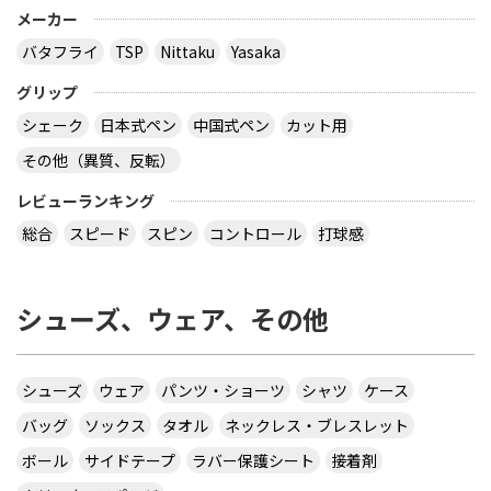
午前中に購入した方が良いでしょう。 県大会より上
メーカー
の大会になるとこの様な商品が売られていますの
バタフライ
TSP
Nittaku
Yasaka
で、出られなくても見に行くといいと思います。
サイトを見る
グリップ
シェーク
日本式ペン
中国式ペン
カット用
その他（異質、反転）
virtual table tennisというアプリについてです。
サーブから回転(カーブなど)をかけるのってどうや
レビューランキング
ってやるんですか？ 相手のきたボールに対してなら
総合
スピード
スピン
コントロール
打球感
出来ますが、サーブからはできません 。 もしかし
たら、課金したラケットでしかでき無いのですか？
シューズ、ウェア、その他
カテ違いですが・・ 攻略サイトには スピンは相手
のコートに球があるときに自分のラケット付近をダ
ブルタップ！する と書いてありますのでやっぱり
ダブルタップではないでしょうか・・・
シューズ
ウェア
パンツ・ショーツ
シャツ
ケース
サイトを見る
バッグ
ソックス
タオル
ネックレス・ブレスレット
ボール
サイドテープ
ラバー保護シート
接着剤