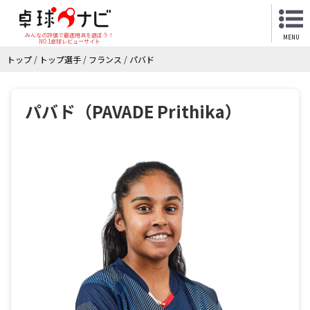
みんなの評価で最適用具を選ぼう！
MENU
NO.1卓球レビューサイト
トップ
/
トップ選手
/
フランス
/
パバド
パバド（PAVADE Prithika）