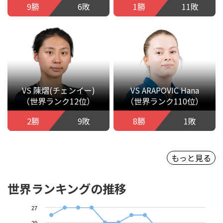
9勝
6敗
1勝
11敗
VS 陳熠(チェンイー)
VS ARAPOVIC Hana
（世界ランク12位）
（世界ランク110位）
2勝
9敗
8勝
1敗
もっと見る
世界ランキングの推移
27
29