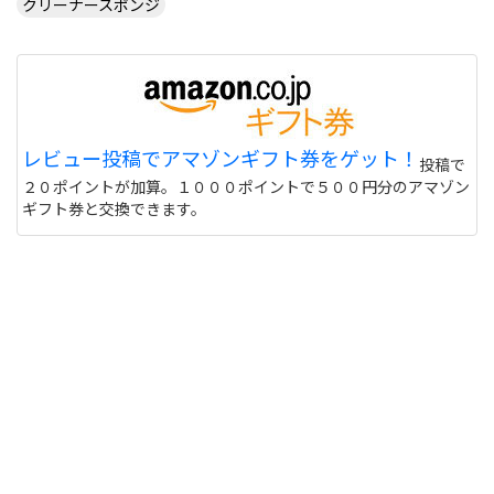
クリーナースポンジ
CUSTOM TABLE TENNIS というサイトでラバーを
購入したいのですが
http://www.customtabletennis.co.uk/ですが この
サイトは日本からでも購入できますか？ また個人
情報は英語で入力する必要があるのでしょうか？
偽物うってるとこもあるので 海外のサイトって注意
レビュー投稿でアマゾンギフト券をゲット！
投稿で
しないと危ない 個人輸入とかしてオクで偽物うって
２０ポイントが加算。１０００ポイントで５００円分のアマゾン
る人もいるけど
サイトを見る
ギフト券と交換できます。
このユニフォーム着て練習に行くと周りの反応はど
うなりますか？ また、買う価値ありますか？
http://table-tennis.ocnk.net/product/7
黒色はあなたには似合わないと思います。(意味深
サイトを見る