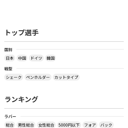
卓球 全日本選手権について卓球の全日本選手権が
始まりますね。 ズバリ！！ 優勝は誰だと思います
か？べスト８までの予想と個人的に応援している選
手(複数可）を教えてください。私は優勝 水谷隼選
手準優勝 丹羽孝希選手べスト４ 岸川聖也選手 松平
トップ選手
賢二選手べスト８ 吉村真晴選手 松平健太選手 大矢
英俊選手 張一博選手個人的に応援している選手は
早稲田の大島祐哉選手、岩崎栄光選手 愛工大の加
藤由行選手 協和発酵キリンの田勢邦史選手です。皆
国別
さんの予想をお待ちしています。
日本
中国
ドイツ
韓国
優勝 丹羽孝希準優勝 水谷隼ベスト4 松平賢二 岸川
戦型
聖也ベスト8 吉村真晴 松平健太 張一博 大矢英俊個
シェーク
ペンホルダー
カットタイプ
人的には去年優勝逃した水谷にまたチャンピオンに
返り咲いてほしいですが、オリンピックの後、補助
剤の抗議のためほとんど試合に出てないみたいなの
で優勝とまではいかないかもしれません。ただ、全
ランキング
日本に向けて練習はやりこんでるようなので、その
間に新たな戦術などを身につけてるかもしれないで
すし、去年の教訓を生かしてメンタルをしっかり整
ラバー
え、攻めのプレーをしていけば優勝もありえます。
水谷を除くと最近勢いがあるのは丹羽だと思うの
総合
男性総合
女性総合
5000円以下
フォア
バック