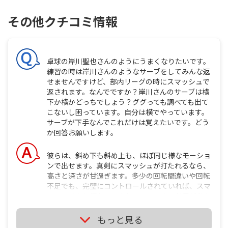
その他クチコミ情報
卓球の岸川聖也さんのようにうまくなりたいです。
練習の時は岸川さんのようなサーブをしてみんな返
せませんですけど、部内リーグの時にスマッシュで
返されます。なんでですか？岸川さんのサーブは横
下か横かどっちでしょう？ググっても調べても出て
こないし困っています。自分は横でやっています。
サーブが下手なんでこれだけは覚えたいです。どう
か回答お願いします。
彼らは、斜め下も斜め上も、ほぼ同じ様なモーショ
ンで出せます。真剣にスマッシュが打たれるなら、
高さと深さが甘過ぎます。多少の回転間違いや回転
不足でも、完璧にコントロールされていれば、スマ
ッシュはあり得ないですね。ツーバウンド目が台か
ら出れば、ドライブなら打てます。おそらく、コン
トロールが少し甘くなって、微妙に浮いたり台から
もっと見る
出たところを狙われたのでしょう。真剣勝負の時