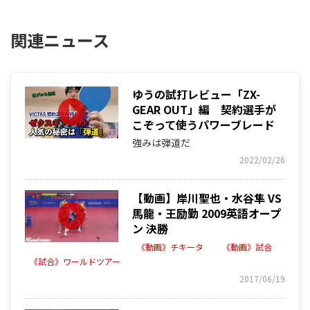
関連ニュース
ゆうの試打レビュー「ZX-
GEAR OUT」編 契約選手が
こぞって使うパワーブレード
強みは弾道だ
2022/02/26
【動画】岸川聖也・水谷隼 VS
馬龍・王励勤 2009英語オープ
ン 決勝
《動画》チキータ
《動画》試合
《試合》ワールドツアー
2017/06/19