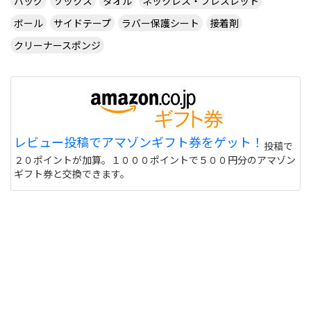
バッグ
ソックス
タオル
ネックレス・ブレスレット
ボール
サイドテープ
ラバー保護シート
接着剤
卓球のラケット、ラバーについて今のラケットは
SA-01、ラバーは表にスレイバー、裏にフレクスト
クリーナースポンジ
ラです。戦型はオールラウンドです。卓球歴もうす
ぐ2年です。技などを見本にしているのは8割水谷隼
選手、2割(フォーム)は岸川聖也選手です。前から
だったのですが、強く打つ時、物足りない感じがあ
ります。また、回転量が少ない気がします。それが
今、このラケット、ラバーの不満です。理想は、強
レビュー投稿でアマゾンギフト券をゲット！
く打つとそれに相当した速さ、またはそれ以上にい
投稿で
くことと、回転量があることです。これに見合うラ
２０ポイントが加算。１０００ポイントで５００円分のアマゾン
ケット、ラバーは無いでしょうか?一応テナジーな
ギフト券と交換できます。
どの一流選手が使うものも受け入れます。
あまりかっ飛びラケット・ラバーはオススメしませ
ん。とりあえず、ラケットをちょっといいやつに。
ラバーもそれに見合ったやつを。まずは、TSPのス
ワット。知恵袋では最近オススメの定番(笑)。安
い・弾む・使いやすいやっぱ、いいですよ。自分の
力でしっかり打ちたいならButterflyのプリモラッ
ツEX。弾みはそこまでではありませんが、使い勝