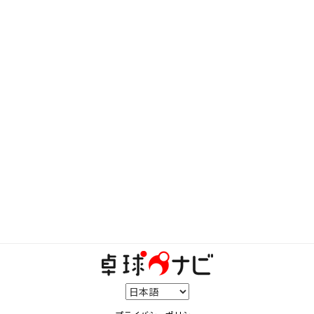
手はSA-01とは大違い。ラバーは、バックをスレイ
バーにして、フォアを少し飛ぶラバーに。YASAKA
のマークⅤHPS、TSPのライズスピード、Nittaku
のフライアットハードこんな感じで。
サイトを見る
卓球について質問です。以下の選手のラケットとラ
バーを教えて下さい。若宮美沙子福原愛石川かすみ
張継科平野紗耶香岸川聖也コルベルです多いですが
よろしくお願いします
男子選手だけなら知ってます。張Ｒ：ビスカリア
Ｆ：キョウヒョウ３ブルースポンジＢ：テナジー６
４岸川Ｒ：ビスカリアＦ：テナジー０５Ｂ：テナジ
ー６４コルベルＲ：インナーＺＬＦ特注Ｆ：テナジ
ー０５Ｂ：テナジー６４
サイトを見る
さぁ～。(*￣Ｏ￣)ノオリンピックイヤーです。誰