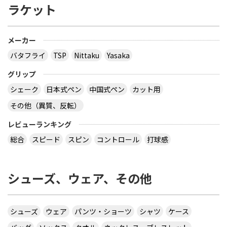
ルの選手にはほとんど勝てない。）、町の場合はこ
ラケット
こ最近のジュニアの大会で、怪我していたとはい
え、勝てる筈だった格下相手に負けているし（試合
内容は、相手のサーブは全然取れない、自分のサー
メーカー
ブはかなりミスる、など中高の部活レベルのミスが
多い。正直、怪我のことなど言い訳にできないだろ
バタフライ
TSP
Nittaku
Yasaka
って思った。それとコイツは吉田海偉の血を受け継
いだ、吉田海偉２世か！と思った。）、岸川の場合
グリップ
は相性的には、水谷にも丹羽にも張にも勝てないこ
シェーク
日本式ペン
中国式ペン
カット用
とはないが、全日本選手権だと、いつも良くても
準々決勝どまりで、準決勝以上に勝ち上がってきた
その他（異質、反転）
試しがないし（別のサイトでも岸川は、どうせ今年
も高木和に負ける。いや町にも負ける。いや初戦で
レビューランキング
負ける。などといわれていた。）、他の日本選手も
総合
スピード
スピン
コントロール
打球感
みんなどっこいどっこいなので、無理だと思いま
す。（一番の理由としては水谷が引退しない限り、
張と丹羽以外は全員きついと思います。）皆様はど
う思いますか？皆様の考えを聞かせてください。
シューズ、ウェア、その他
私も質問者様と同じく丹羽選手、張選手以外は不可
能だと思います。
サイトを見る
シューズ
ウェア
パンツ・ショーツ
シャツ
ケース