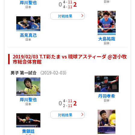
4 -
11
日本
岸川聖也
0
2
4 -
11
日本
対戦結果
高見真己
大島祐哉
日本
日本
2019/02/03 T.T彩たま vs 琉球アスティーダ @苫小牧
市総合体育館
男子
第一試合
（2019-02-03）
丹羽孝希
岸川聖也
4 -
11
日本
0
2
日本
2 -
11
対戦結果
黄鎮廷