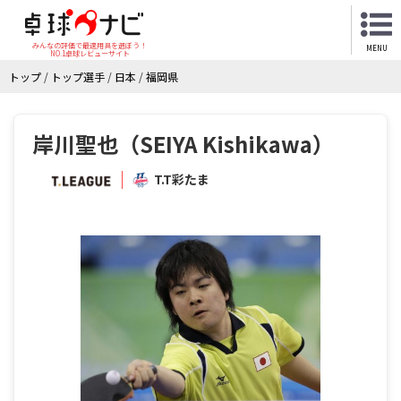
みんなの評価で最適用具を選ぼう！
MENU
NO.1卓球レビューサイト
トップ
/
トップ選手
/
日本
/
福岡県
岸川聖也（SEIYA Kishikawa）
T.T彩たま