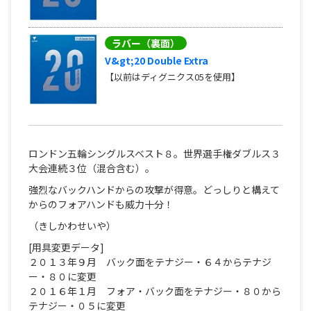
ラバー（裏面）
V&gt;20 Double Extra
【以前はディグニクス05を使用】
ロンドン五輪シングルスベスト８。世界選手権ダブルス３
大会連続３位（混合含む）。
強烈なバックハンドからの攻撃が得意。どっしりと構えて
からのフォアハンドも威力十分！
（きしかわせいや）
[用具変更データ]
２０１３年９月 バック面をテナジー・６４からテナジ
ー・８０に変更
２０１６年１月 フォア・バック面をテナジー・８０から
テナジー・０５に変更