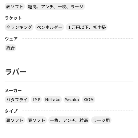
で、彼もそろそろ優勝してもいいのではと思いま
表ソフト
粒高、アンチ、一枚、ラージ
す。ベスト4以降は質問者様と同じです。トーナメ
ントの組み合わせを見てみて、順当に進めばこんな
ラケット
感じかな、という予想です。理想は、決勝が去年と
同じ組み合わせで水谷にリベンジしてほしいです
全ランキング
ペンホルダー
１万円以下、初中級
が…
サイトを見る
ウェア
総合
卓球この中で全日本選手権（シングルス）で優勝で
きずに現役を終えそうな選手は誰でしょうか？例
ラバー
｛丹羽孝希 、岸川聖也、張一博、松平賢二、松平
健太、高木和卓、村松雄斗、町飛鳥、笠原弘光 、
上田仁、軽部隆介｝私が思うに、張と丹羽以外は全
員無理だと思います。理由は、まず松平兄弟と高木
メーカー
和の場合は、水谷以外なら何とか勝てるが、水谷に
バタフライ
TSP
Nittaku
Yasaka
XIOM
はほとんど勝てないし（特に健太の場合はたまに格
下の日本選手に負けることが多い）、村松の場合は
タイプ
数少ないカットマンだから、より多く研究されてい
るから、同じ国の上級者に勝ちまくれるとは思えな
裏ソフト
表ソフト
一枚、アンチ、粒高
ラージ用
いし（理由として韓国のカットマン、ジュセヒョク
も、オサンウン、ユスンミンなど同じ国の上級レベ