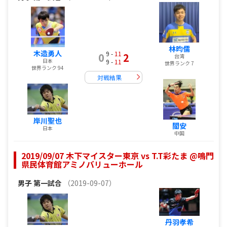
林昀儒
木造勇人
9 -
11
0
2
台湾
日本
9 -
11
世界ランク 7
世界ランク 94
対戦結果
岸川聖也
閻安
日本
中国
2019/09/07 木下マイスター東京 vs T.T彩たま @鳴門
県民体育館アミノバリューホール
男子
第一試合
（2019-09-07）
丹羽孝希