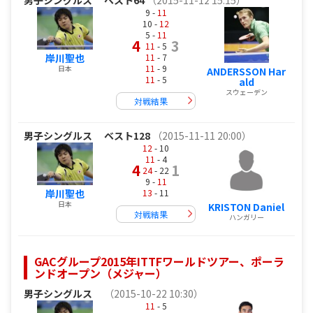
9 -
11
10 -
12
5 -
11
4
3
11
- 5
11
- 7
岸川聖也
11
- 9
日本
ANDERSSON Har
11
- 5
ald
スウェーデン
対戦結果
男子シングルス
ベスト128
（2015-11-11 20:00）
12
- 10
11
- 4
4
1
24
- 22
9 -
11
13
- 11
岸川聖也
日本
KRISTON Daniel
対戦結果
ハンガリー
GACグループ2015年ITTFワールドツアー、ポーラ
ンドオープン（メジャー）
男子シングルス
（2015-10-22 10:30）
11
- 5