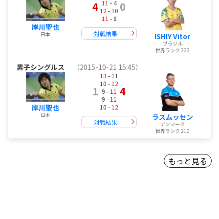
11
- 4
4
0
12
- 10
11
- 8
岸川聖也
対戦結果
日本
ISHIY Vitor
ブラジル
世界ランク 323
男子シングルス
（2015-10-21 15:45）
13
- 11
10 -
12
1
4
9 -
11
9 -
11
10 -
12
岸川聖也
日本
ラスムッセン
対戦結果
デンマーク
世界ランク 210
もっと見る