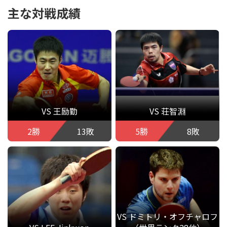
主な対戦成績
VS 王励勤
VS 荘智淵
2勝
13敗
5勝
8敗
VS ドミトリ・オフチャロフ