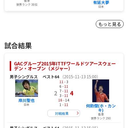
香港
有延大夢
世界ランク 38位
日本
もっと見る
試合結果
GACグループ2015年ITTFワールドツアースウェー
デン・オープン（メジャー）
男子シングルス
ベスト64
（2015-11-13 15:00）
11
- 3
6 -
11
7 -
11
2
4
3 -
11
16
- 14
岸川聖也
1 -
11
日本
何鈞傑(ホ・カン
キ)
対戦結果
香港
世界ランク 290
男子シングルス
ベスト64
（2015-11-12 15:15）