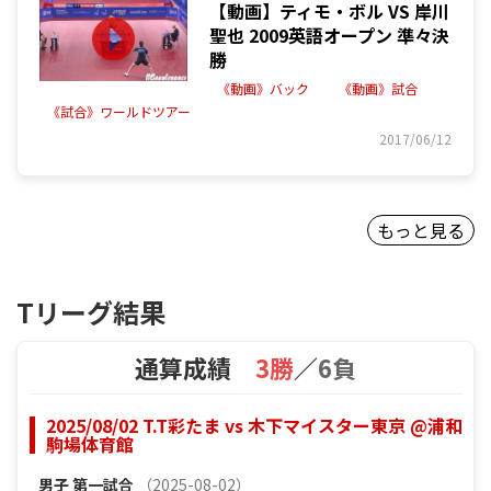
【動画】ティモ・ボル VS 岸川
聖也 2009英語オープン 準々決
勝
《動画》バック
《動画》試合
《試合》ワールドツアー
2017/06/12
もっと見る
Tリーグ結果
通算成績
3勝
／
6負
2025/08/02 T.T彩たま vs 木下マイスター東京 @浦和
駒場体育館
男子
第一試合
（2025-08-02）