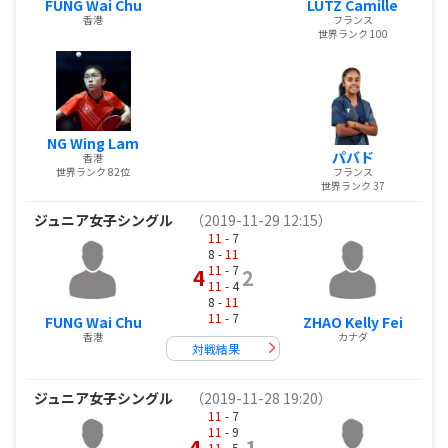
FUNG Wai Chu
LUTZ Camille
香港
フランス
世界ランク 100
NG Wing Lam
パバド
香港
世界ランク 82位
フランス
世界ランク 37
ジュニア女子シングル
（2019-11-29 12:15）
11
- 7
8 -
11
11
- 7
4
2
11
- 4
8 -
11
11
- 7
FUNG Wai Chu
ZHAO Kelly Fei
香港
カナダ
対戦結果
ジュニア女子シングル
（2019-11-28 19:20）
11
- 7
11
- 9
4
1
11
- 5