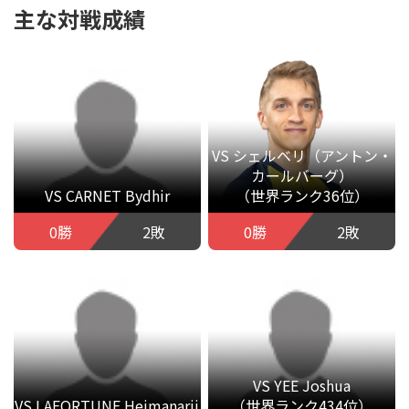
主な対戦成績
VS シェルベリ（アントン・
カールバーグ）
VS CARNET Bydhir
（世界ランク36位）
0勝
2敗
0勝
2敗
VS YEE Joshua
VS LAFORTUNE Heimanarii
（世界ランク434位）