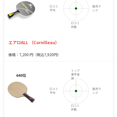
口コミ
販売ラ
平均
ンク
口コミ
件数
エアロALL （Cornilleau）
価格：7,200
円
（税込7,920円）
トップ
640位
選手使
用
口コミ
販売ラ
平均
ンク
口コミ
件数