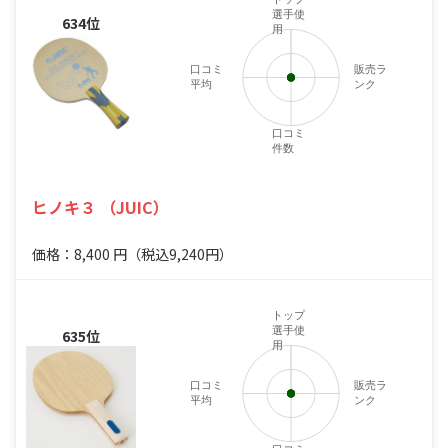
選手使
634位
用
口コミ
販売ラ
平均
ンク
口コミ
件数
ヒノキ３ （JUIC）
価格：8,400
円
（税込9,240円）
トップ
選手使
635位
用
口コミ
販売ラ
平均
ンク