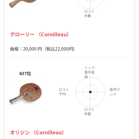
口コミ
件数
グローリー （Cornilleau）
価格：20,000
円
（税込22,000円）
トップ
637位
選手使
用
口コミ
販売ラ
平均
ンク
口コミ
件数
オリジン （Cornilleau）