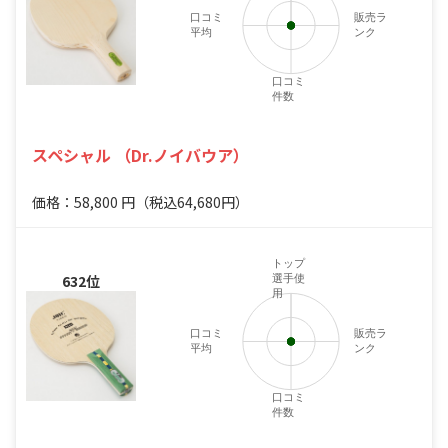
口コミ
販売ラ
平均
ンク
口コミ
件数
スペシャル （Dr.ノイバウア）
価格：58,800
円
（税込64,680円）
トップ
632位
選手使
用
口コミ
販売ラ
平均
ンク
口コミ
件数