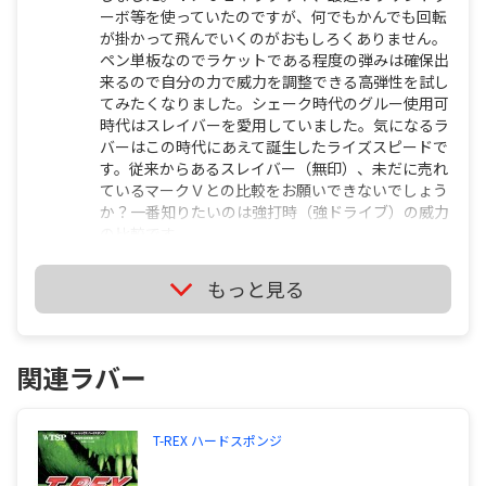
ーボ等を使っていたのですが、何でもかんでも回転
が掛かって飛んでいくのがおもしろくありません。
ペン単板なのでラケットである程度の弾みは確保出
来るので自分の力で威力を調整できる高弾性を試し
てみたくなりました。シェーク時代のグルー使用可
時代はスレイバーを愛用していました。気になるラ
バーはこの時代にあえて誕生したライズスピードで
す。従来からあるスレイバー（無印）、未だに売れ
ているマークＶとの比較をお願いできないでしょう
か？一番知りたいのは強打時（強ドライブ）の威力
の比較です。
マークＶとスレイバーの違いといえば硬度ですかね
もっと見る
マークＶはやわらかくて回転量はいいいですが、弾
みは普通ですねそれに対して、スレイバーは回転量
は同じぐらいで 少し硬いです強打時の威力ではス
関連ラバー
レイバーですが扱いやすさやいろいろな技術を駆使
したい場合、マークVですねペン単板の場合 スレイ
バーでいいかもしれませんねまあ、どちらでもいい
でしょうそれとライズスピードはとても弾みます
T-REX ハードスポンジ
が、回転量は微妙なんであんまオススメできません
スピードはテンション系以上ですねスピンはマーク