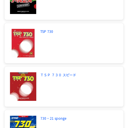
V以下ですあくまでも参考に
サイトを見る
【卓球】バタフライのシュラガーのラバーシュラガ
TSP 730
ーのラバーで迷っています。現在はフォアがヴェガ
ヨーロッパ、バックがTSPライズです今思うと、ラ
イズスピードの方が良かったかもしれません。変な
構成なので失敗したと思っています。中陣ドライブ
型で、サーブはフォアの方が種類が多いです。今の
フォアは柔らかいのか、打っている感覚が分かりづ
らくネットに掛かったりオーバーします。バックは
回転が少なく感じるので柔らかい物にしたいです。
ＴＳＰ ７３０ スピード
予算は両面で¥10000(定価)程度です。フォアをファ
スタークG-1厚、レナノスブライトハード厚アグリ
ットスピード厚、SIGMA II EURO2.0バックをザルト
厚、フライアットソフト厚のどれかにしようと思い
ます。おすすめがあれば教えて下さい。
G1厚とザルト厚で良いと思います。他の組み合わ
730・21 sponge
せも悪くないです。
サイトを見る