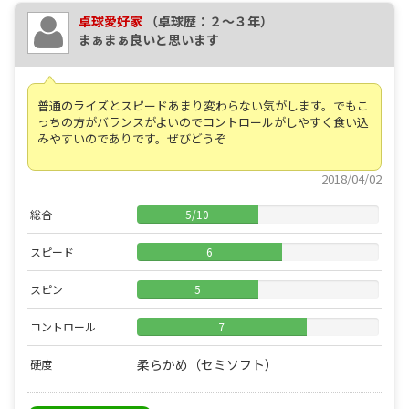
卓球愛好家
（卓球歴：２～３年）
まぁまぁ良いと思います
普通のライズとスピードあまり変わらない気がします。でもこ
っちの方がバランスがよいのでコントロールがしやすく食い込
みやすいのでありです。ぜびどうぞ
2018/04/02
総合
5
/
10
スピード
6
スピン
5
コントロール
7
柔らかめ（セミソフト）
硬度