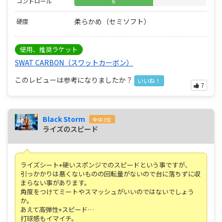
コントロール
6
柔らかめ（セミソフト）
硬度
使用、推奨ラケット
SWAT CARBON（スワットカーボン）
このレビューは参考になりましたか？
いいね！
7
Black Storm
全中3位
ライズのスピード
ライズシート+硬いスポンジでのスピードという事ですが、
引っかかりは悪くないものの回転量がないので台に落ちずに収
まらない事があります。
角度をつけてミートやスマッシュがいいのではないでしょう
か。
あえて高弾性+スピード…
打球感もイマイチ。