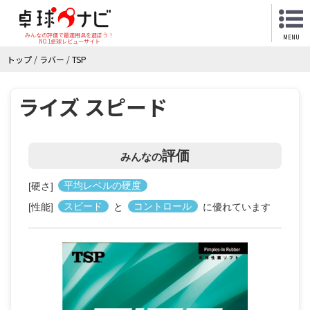
みんなの評価で最適用具を選ぼう！
MENU
NO.1卓球レビューサイト
トップ
/
ラバー
/
TSP
ライズ スピード
評価
みんなの
[硬さ]
平均レベルの硬度
[性能]
スピード
と
コントロール
に優れています