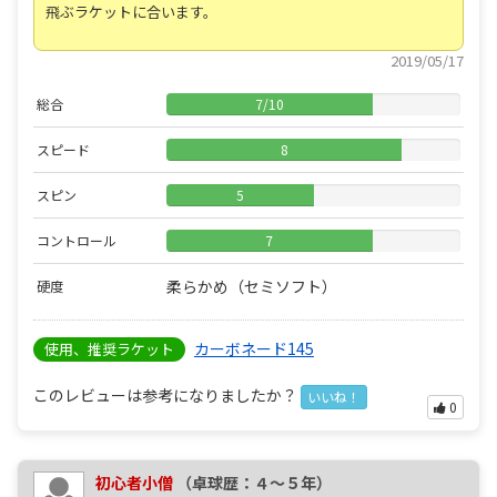
飛ぶラケットに合います。
2019/05/17
総合
7
/
10
スピード
8
スピン
5
コントロール
7
柔らかめ（セミソフト）
硬度
カーボネード145
使用、推奨ラケット
このレビューは参考になりましたか？
いいね！
0
初心者小僧
（卓球歴：４～５年）