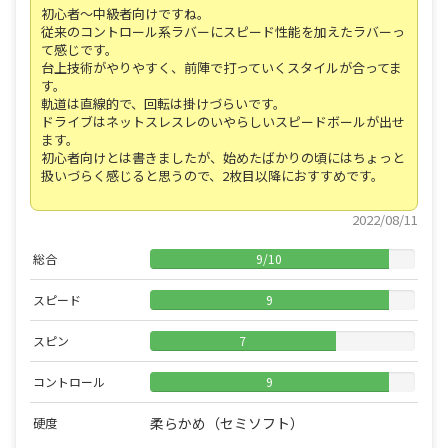
初心者～中級者向けですね。
従来のコントロール系ラバーにスピード性能を加えたラバーっ
て感じです。
台上技術がやりやすく、前陣で打っていくスタイルが合ってま
す。
軌道は直線的で、回転は掛けづらいです。
ドライブはネットスレスレのいやらしいスピードボールが出せ
ます。
初心者向けとは書きましたが、始めたばかりの頃にはちょっと
扱いづらく感じると思うので、2枚目以降におすすめです。
2022/08/11
総合
9
/
10
スピード
9
スピン
7
コントロール
9
柔らかめ（セミソフト）
硬度