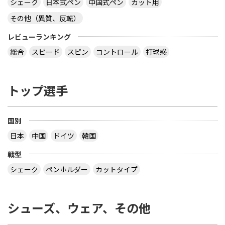
シェーク
日本式ペン
中国式ペン
カット用
か？高弾性高摩擦裏ソフトからテンション系に変え
たらどんなメリットとデメリットがありますか？ラ
その他（異質、反転）
バーの性能（スピードやスピンなど）が違いすぎる
とすぐには使いこなせないでしょうか？また、上に
レビューランキング
あげた商品のなかでおすすめのものは何ですか？
総合
スピード
スピン
コントロール
打球感
分かりにくい文章でごめんなさい。回答お願いしま
す！
トップ選手
卓球始めて一年とか二年足らずでしょうか。僕もそ
のころテンションに興味もち変えました。失敗しま
した。やめた方がいいです。ある程度技術がつけば
いいと思います。僕が強くオススメするのはヤサカ
国別
のエクステンドです。スポンジが柔らかく、超超コ
日本
中国
ドイツ
韓国
ントロールし易いです。高2ですが今でも使ってい
ます。そして安い。完璧なラバーです。 スレイバー
戦型
は球離れがはやく飛びます。エクステンドは球もち
がよくコントロール性能がよいです。したがってス
シェーク
ペンホルダー
カットタイプ
レイバーより優れているのではないかと思います。
有名でぶっ飛びラバーだけに目がいってしまいがち
ですが、参考にしてくださいね。ちなみに弾性はラ
シューズ、ウェア、その他
バーでかなり変わりますが摩擦は実力次第です。ど
んなラバーつかっても回転はごまかせません。