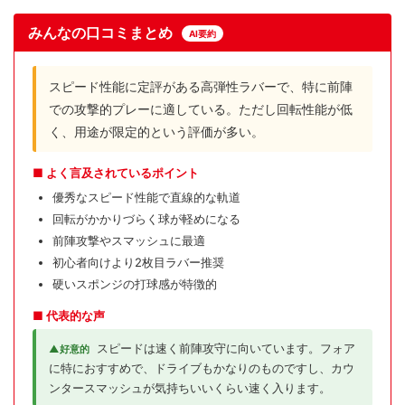
みんなの口コミまとめ
AI要約
スピード性能に定評がある高弾性ラバーで、特に前陣
での攻撃的プレーに適している。ただし回転性能が低
く、用途が限定的という評価が多い。
■ よく言及されているポイント
優秀なスピード性能で直線的な軌道
回転がかかりづらく球が軽めになる
前陣攻撃やスマッシュに最適
初心者向けより2枚目ラバー推奨
硬いスポンジの打球感が特徴的
■ 代表的な声
スピードは速く前陣攻守に向いています。フォア
▲好意的
に特におすすめで、ドライブもかなりのものですし、カウ
ンタースマッシュが気持ちいいくらい速く入ります。