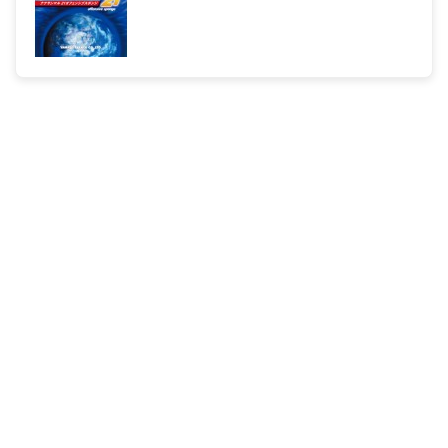
卓球 ラバーについて分かりやすかったのでリクエ
ストさせていただきます(´`)この前の質問の続きで
す。色々考えた結果フォアはファスタークs-1にほ
ぼ決定したんですけどバックがライズスピードか、
テンション系(ファスタークs-1かヴェガヨーロッ
パ)に変えるかで迷ってます。どちらがいいでしょう
か？分かりにくくてごめんなさい！回答待ってま
す。
この間も提案しましたが、バック側を時間差を置い
て返る方法も考えてみてください。フォアのみ張替
え反転させてバックで打ってどうか？テンション系
でいけそうなら、あえて同じではなくＶＥＧＡヨー
ロッパを貼り、比較してみる。本来のフォアバック
より反転したほうが使いやすければ、別に反転した
状態で試合をしても問題はありません。中学からは
じめると平均的にレベルアップさせるよりフォアを
優先させたほうが効率が良ので先にフォアが物足り
なくなる為、よくこのような方法で、代えさせたり
します。（選手が不安に感じるのも良いことではな