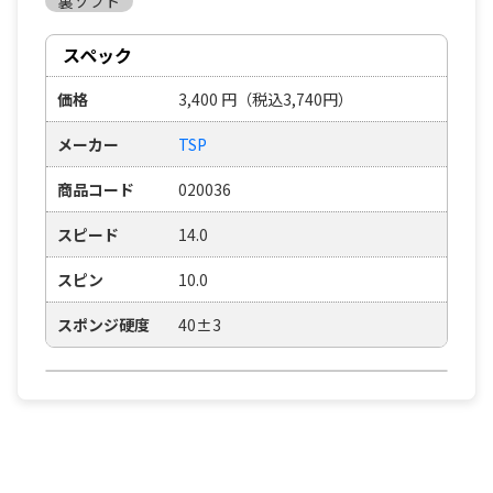
裏ソフト
スペック
価格
3,400
円
（税込3,740円）
メーカー
TSP
商品コード
020036
スピード
14.0
スピン
10.0
スポンジ硬度
40±3