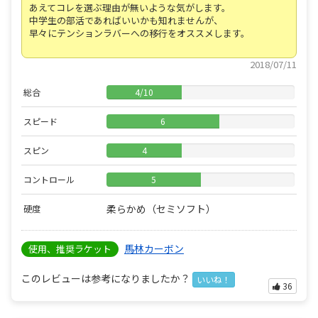
あえてコレを選ぶ理由が無いような気がします。
中学生の部活であればいいかも知れませんが、
早々にテンションラバーへの移行をオススメします。
2018/07/11
総合
4
/
10
スピード
6
スピン
4
コントロール
5
柔らかめ（セミソフト）
硬度
馬林カーボン
使用、推奨ラケット
このレビューは参考になりましたか？
いいね！
36