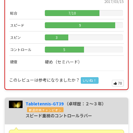
2017/03/15
総合
7
/
10
スピード
9
スピン
3
コントロール
5
硬め（セミハード）
硬度
このレビューは参考になりましたか？
いいね！
70
Tabletennis-GT39
（卓球歴：２～３年）
都道府県チャンピオン
スピード重視のコントロールラバー