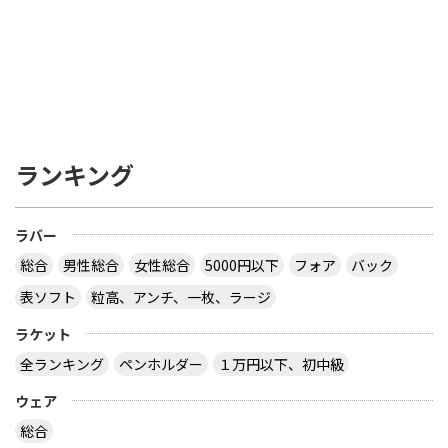
いんで）ただ、諸事情で同時に変えるのであれば、
試す意味でＶＥＧＡヨーロッパを貼り、ファスター
クとの差を感じるのも良いかと思います。多くの場
合テンション系になれると、やはりテンション系の
方がよく見えてしまうのも事実ですので、ライズス
ピードを貼ってもすぐに物足りなくなる可能性も考
えられると思います。最初特にツッツキでオーバー
ミスをすると思いますが、ビビって当てに行くので
ランキング
はなくしっかりツツイてもらえば入るようになりま
す。これを知らないと、弱く当ててミスが増える原
因になります。しっかりツツけるようになると、か
ラバー
なり切れますので、ツッツキ自身で点が取れますの
でしっかり練習しましょう。しっかりしたツッツキ
総合
男性総合
女性総合
5000円以下
フォア
バック
を覚えると、結構レシーブで点が取れます。戸惑う
表ソフト
粒高、アンチ、一枚、ラージ
のは一瞬です。しっかり使えば答えてくれるラバー
ですよ。頑張ってください。
サイトを見る
ラケット
全ランキング
ペンホルダー
１万円以下、初中級
ウェア
卓球のラバーを変えたいのですが、どんなものを選
べば使いこなせるか分かりません。 使っているラバ
総合
ーはバタフライのスレイバーとフェイントロングⅡ