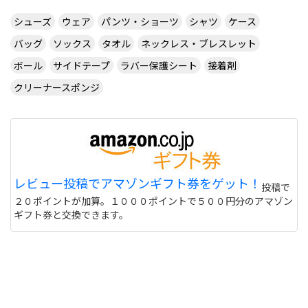
サイトを見る
シューズ
ウェア
パンツ・ショーツ
シャツ
ケース
バッグ
ソックス
タオル
ネックレス・ブレスレット
ラバーの貼り替えフォアに貼っているアグリットス
ボール
サイドテープ
ラバー保護シート
接着剤
ピードの厚を別のラバーに張り替えようと思いま
クリーナースポンジ
す。おすすめの裏ソフトを紹介していただけません
か？諸情報を記載しておきます。・男子・卓球歴５
年・シェーク両面裏ソフト中陣ドライブ主戦型・筋
力にはあまり自信がありません・過去に使ったラバ
ーマークV、スレイバー、ライズスピード どれも使
いやすかったですラウンデル、ヴェガ全般 感覚が
気に入りませんでしたエクステンド ライズ 柔らか
レビュー投稿でアマゾンギフト券をゲット！
すぎると感じました希望・粘着以外でお願いしま
投稿で
す・日本のメーカーのラバーがいいですよろしくお
２０ポイントが加算。１０００ポイントで５００円分のアマゾン
願いします
ギフト券と交換できます。
やわらかすぎないスピード系テンションがあなたに
合うようですね。というわけでスピード系のラバー
を書きます。ブライススピードFX（バタフライ）、
レナノスブライトハード（ニッタク）、フライアッ
トハード（ニッタク）などですね。書いてある順に