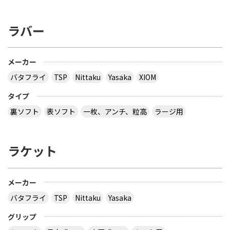
です。スレイバーの方のみ変えたいと思っていま
す。スレイバーは高弾性高摩擦裏ソフトなのです
ラバー
が、いきなりテンション系ラバーに変えても使いこ
なせるでしょうか？高弾性高摩擦裏ソフトからテン
ション系に変えたらどんなメリットとデメリットが
ありますか？また、ラバーの性能（スピードやスピ
メーカー
ンなど）が違いすぎるとすぐには使いこなせないで
バタフライ
TSP
Nittaku
Yasaka
XIOM
しょうか？ 今買おうか考えているのはテンション系
でも平気そうならTSPのアグリットスピード、バタ
タイプ
フライのブライス・スピード・FX、テナジー・
05・FX、テナジー・64・FXNittakuのファスターク
裏ソフト
表ソフト
一枚、アンチ、粒高
ラージ用
S-1、モリストRSソフト、ナルクロスEXソフトこれ
らのラバーから選ぼうと思っています。 また、急に
テンション系に変えると使いこなしにくく高弾性高
ラケット
摩擦の方がいいならNittakuのライズスピード、エ
クシズF-1・21sponge、エクシズTSPのレフォー
マ、アンソートから選ぼうと思っています。私はド
メーカー
ライブを打っていく攻撃派です。2週間後に試合が
あり、使いこなせないラバーでは難しいと思うので
バタフライ
TSP
Nittaku
Yasaka
すがテンション系に変えても大丈夫でしょうか？ス
レイバーは高弾性高摩擦裏ソフトなのですが、いき
グリップ
なりテンション系に変えても使いこなせるでしょう