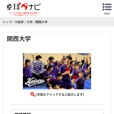
みんなの評価で最適用具を選ぼう！
MENU
NO.1卓球レビューサイト
トップ
/
大阪府
/
大学
/
関西大学
関西大学
(写真をクリックすると拡大します)