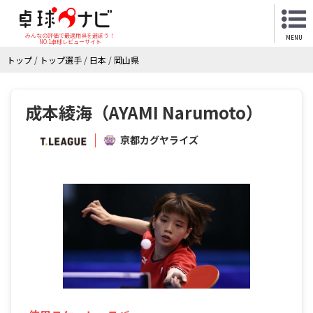
みんなの評価で最適用具を選ぼう！
MENU
NO.1卓球レビューサイト
トップ
/
トップ選手
/
日本
/
岡山県
成本綾海（AYAMI Narumoto）
京都カグヤライズ