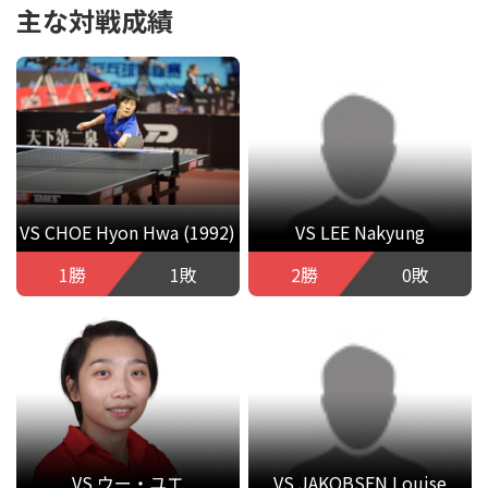
主な対戦成績
VS CHOE Hyon Hwa (1992)
VS LEE Nakyung
1勝
1敗
2勝
0敗
VS ウー・ユエ
VS JAKOBSEN Louise