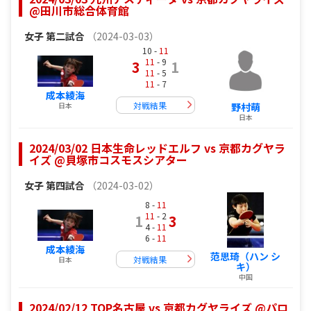
@田川市総合体育館
女子
第二試合
（2024-03-03）
10 -
11
11
- 9
3
1
11
- 5
11
- 7
成本綾海
対戦結果
日本
野村萌
日本
2024/03/02 日本生命レッドエルフ vs 京都カグヤラ
イズ @貝塚市コスモスシアター
女子
第四試合
（2024-03-02）
8 -
11
11
- 2
1
3
4 -
11
6 -
11
成本綾海
范思琦（ハン シ
対戦結果
日本
キ）
中国
2024/02/12 TOP名古屋 vs 京都カグヤライズ @パロ