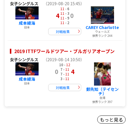
女子シングルス
（2019-08-20 15:45）
11
- 6
11
- 3
4
0
11
- 9
成本綾海
11
- 2
CAREY Charlotte
日本
対戦結果
ウェールズ
世界ランク 244
2019 ITTFワールドツアー・ブルガリアオープン
女子シングルス
（2019-08-14 10:50）
10 -
12
7 -
11
0
4
7 -
11
成本綾海
3 -
11
日本
対戦結果
鄭先知（テイセン
チ）
台湾
世界ランク 397
もっと見る