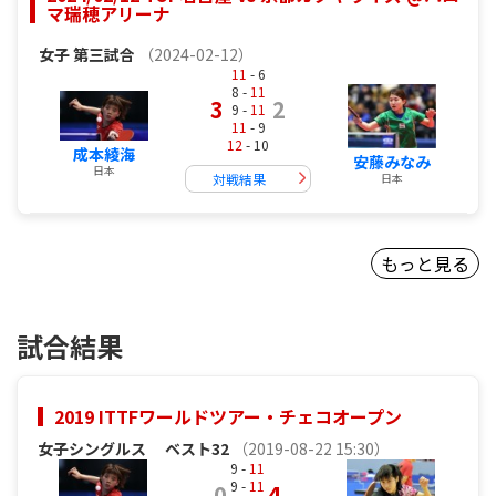
マ瑞穂アリーナ
女子
第三試合
（2024-02-12）
11
- 6
8 -
11
3
2
9 -
11
11
- 9
12
- 10
成本綾海
安藤みなみ
日本
日本
対戦結果
もっと見る
試合結果
2019 ITTFワールドツアー・チェコオープン
女子シングルス
ベスト32
（2019-08-22 15:30）
9 -
11
9 -
11
0
4