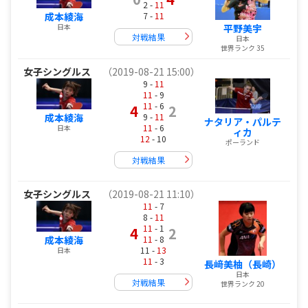
2 -
11
成本綾海
7 -
11
平野美宇
日本
対戦結果
日本
世界ランク 35
女子シングルス
（2019-08-21 15:00）
9 -
11
11
- 9
11
- 6
4
2
成本綾海
9 -
11
ナタリア・パルテ
11
- 6
日本
ィカ
12
- 10
ポーランド
対戦結果
女子シングルス
（2019-08-21 11:10）
11
- 7
8 -
11
11
- 1
4
2
成本綾海
11
- 8
11 -
13
日本
11
- 3
長﨑美柚（長崎）
日本
対戦結果
世界ランク 20