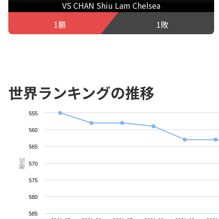
VS CHAN Shiu Lam Chelsea
1勝
1敗
世界ランキングの推移
555
560
565
順位
570
575
580
585