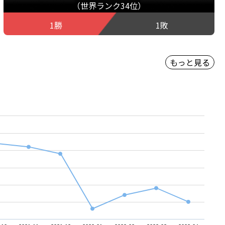
（世界ランク34位）
1勝
1敗
もっと見る