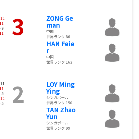
3
ZONG Ge
-
12
11
man
- 9
中国
11
世界ランク 86
HAN Feie
r
中国
世界ランク 163
2
LOY Ming
 11
11
Ying
- 5
シンガポール
-
12
世界ランク 150
- 5
TAN Zhao
Yun
シンガポール
世界ランク 99