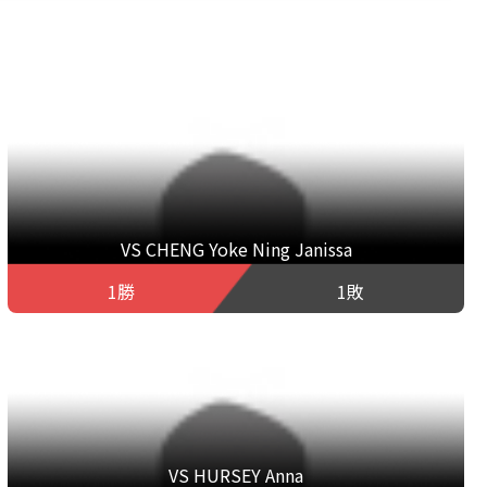
VS CHENG Yoke Ning Janissa
1勝
1敗
VS HURSEY Anna