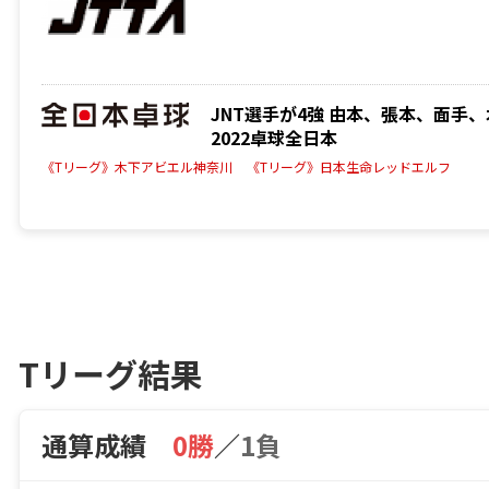
JNT選手が4強 由本、張本、面手
2022卓球全日本
《Tリーグ》木下アビエル神奈川
《Tリーグ》日本生命レッドエルフ
Tリーグ結果
通算成績
0勝
／
1負