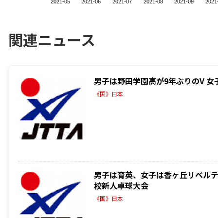
2021-05
2021-06
2021-07
2021-08
2021-09
2021
関連ニュース
男子は野田学園高が9年ぶりのV 女子
《国》日本
男子は育英、女子は香ヶ丘リベルテが
校新人卓球大会
《国》日本