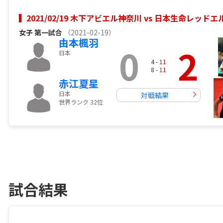
2021/02/19 木下アビエル神奈川 vs 日本生命レッ
女子
第一試合
（2021-02-19）
由本楓羽
0
2
日本
4 -
11
8 -
11
赤江夏星
日本
対戦結果
世界ランク 32位
試合結果