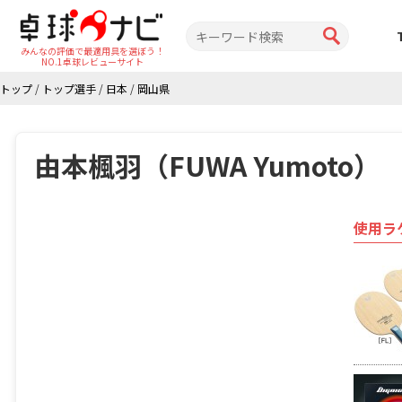
みんなの評価で最適用具を選ぼう！
NO.1卓球レビューサイト
トップ
/
トップ選手
/
日本
/
岡山県
由本楓羽（FUWA Yumoto）
使用ラ