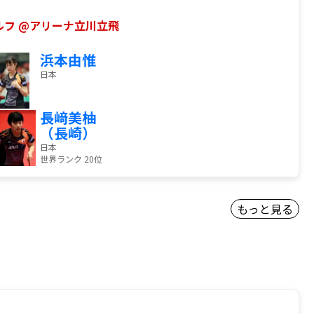
ドエルフ @アリーナ立川立飛
浜本由惟
日本
長﨑美柚
（長崎）
日本
世界ランク 20位
もっと見る