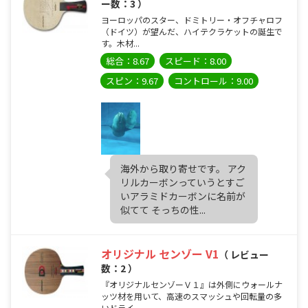
ー数：3 ）
ヨーロッパのスター、ドミトリー・オフチャロフ
（ドイツ）が望んだ、ハイテクラケットの誕生で
す。木材...
総合：8.67
スピード：8.00
スピン：9.67
コントロール：9.00
海外から取り寄せです。 アク
リルカーボンっていうとすご
いアラミドカーボンに名前が
似てて そっちの性...
オリジナル センゾー V1
（ レビュー
数：2 ）
『オリジナルセンゾーＶ１』は外側にウォールナ
ッツ材を用いて、高速のスマッシュや回転量の多
いドライ...