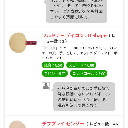
に弾む。 そして回転を掛けや
すい。 どんな球が来ても対応
しやすく適度に弾む...
ワルドナー ディコン JO Shape
（ レ
ビュー数：8 ）
『DICON』とは、「DIRECT CONTROL」。プレイ
ヤーの腕・手、そしてラケットがダイレクトにボ
ールをコント...
総合：8.50
スピード：6.88
スピン：8.75
コントロール：9.00
打球音が高いのだが手に響く
嫌な振動がないだけどボール
の感触ははっきりと伝わる。
弾みも決して悪くなく...
デフプレイ センゾー
（ レビュー数：46