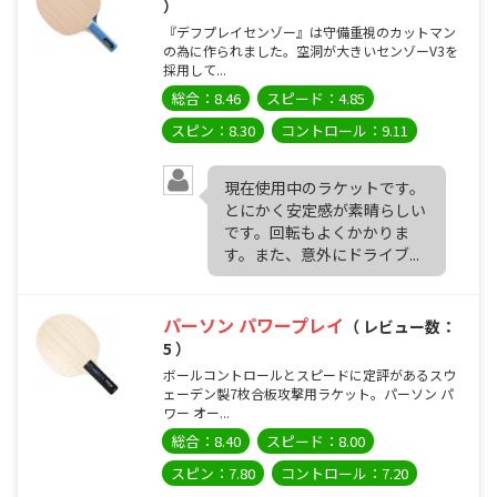
）
『デフプレイセンゾー』は守備重視のカットマン
の為に作られました。空洞が大きいセンゾーV3を
採用して...
総合：8.46
スピード：4.85
スピン：8.30
コントロール：9.11
現在使用中のラケットです。
とにかく安定感が素晴らしい
です。回転もよくかかりま
す。また、意外にドライブ...
パーソン パワープレイ
（ レビュー数：
5 ）
ボールコントロールとスピードに定評があるスウ
ェーデン製7枚合板攻撃用ラケット。パーソン パ
ワー オー...
総合：8.40
スピード：8.00
スピン：7.80
コントロール：7.20