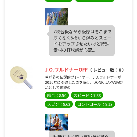
7枚合板ながら板厚はそこまで
厚くなく5枚から弾みとスピー
ドをアップさせたいけど特殊
素材の打球感が心配...
J.O.ワルドナーOFF
（ レビュー数：8 ）
卓球界の伝説的プレイヤー、J.O.ワルドナーが
2016年に引退したのを受け、DONIC JAPAN限定
品として伝説の...
総合：8.50
スピード：7.88
スピン：8.63
コントロール：9.13
球持ちよく軽い感触だが意外