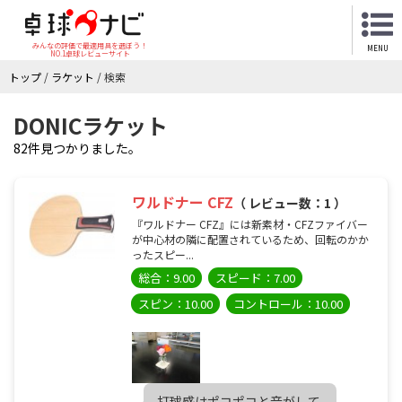
みんなの評価で最適用具を選ぼう！
MENU
NO.1卓球レビューサイト
トップ
/
ラケット
/
検索
DONICラケット
82件見つかりました。
ワルドナー CFZ
（ レビュー数：1 ）
『ワルドナー CFZ』には新素材・CFZファイバー
が中心材の隣に配置されているため、回転のかか
ったスピー...
総合：9.00
スピード：7.00
スピン：10.00
コントロール：10.00
打球感はポコポコと音がして