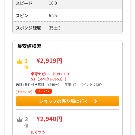
スピード
10.0
スピン
6.25
スポンジ硬度
35±3
最安値検索
¥2,919円
1
位
卓球ナビEC （SPECTOL
S1（スペクトルS1））
送料 : 条件付き無料（¥840〜）
在庫 : 〇
ポイント：30P
カードOK
ショップの売り場に行く
¥2,940円
2
位
たくつう