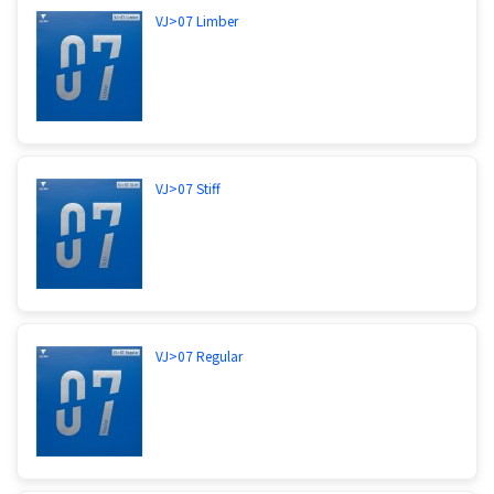
板を教えてください。なるべく安価なものでお願い
VJ>07 Limber
します。
７枚合板にしたいのは分かりますが、ティモボルＷ
５より弾む７枚合板を見つけるのが難しいでしょ
う。５枚とはいえ、ティモＷ５は腐ってもバタフラ
イクオリティですｗｗｗそんじょそこらのラケット
では足元にも及びません。同じバタフライでもＳＫ
VJ>07 Stiff
７シリーズでさえ、同等かちょっと上くらいですか
ら。７枚にしても、弾みが落ちたら意味がないわけ
ですよね？因みに、表ソフトのために７枚にする、
というのは間違ってません。表ソフトは素材ラケよ
り７枚のが相性はいいです。しなる合板というの
は、イコール弾みがありません。弾むということ
は、弾性が高いわけですから硬いに決まっているの
です。ぶっちゃけ、しなりをなくすことが弾性の強
VJ>07 Regular
化に繫がるわけです。これは物理的な原理ですか
ら、どんなに希望しようと摂理を曲げることは無理
です（爆）。いっそ、しなりをある程度無視して自
分が許容出来る範囲で、ハードなものを選んだ方が
弾みの強化に繫がります。僕としては、ティモＷ５
から乗り換えても違和感が少ないという意味でも、