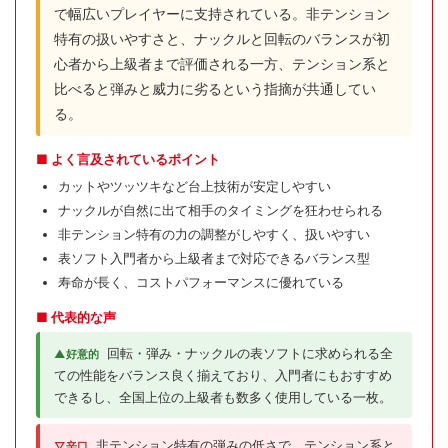
で幅広いプレイヤーに支持されている。非テンション
特有の扱いやすさと、ナックルと回転のバランスが初
心者から上級者まで評価される一方、テンション系と
比べると弾みと威力に劣るという指摘が共通してい
る。
■ よく言及されているポイント
カットやツッツキなど台上技術が安定しやすい
ナックルが自然に出て相手のタイミングを狂わせられる
非テンション特有の力の調整がしやすく、扱いやすい
表ソフト入門者から上級者まで対応できるバランス型
寿命が長く、コストパフォーマンスに優れている
■ 代表的な声
回転・弾み・ナックルの表ソフトに求められる全
▲好意的
ての性能をバランス良く揃えており、入門者にもおすすめ
できるし、全国上位の上級者も数多く使用している一枚。
非テンション特有の弾みの低さで、テンション系と
▽辛口