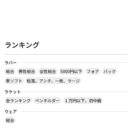
表記になっています。これで１万円を切る価格が魅
力。まあ、結局ですがティモＷ７が総合ナンバーワ
ンではないかと思いますｗｗｗしならないといって
も、ティモＡＬＣのカチカチよりはだいぶマシです
し。
サイトを見る
ランキング
他にも似たような質問がありましたら、すいませ
ん・・・私は今中学二年の女子卓球部員です。日本
ラバー
式ペンのサナリオンRに表ソフトのスペクトルとい
うラバーを貼っています。ですが、先日、ラバーが
総合
男性総合
女性総合
5000円以下
フォア
バック
はがれ始めたのでそろそろ貼り替えようかなと思
い、色々と調べたりしたのですが日本式ペンは一枚
表ソフト
粒高、アンチ、一枚、ラージ
しかラバーが貼れないので、どのようなラバーにす
ラケット
ればいいか悩んだので相談させていただきました。
個人的には、表ソフトで一年半やってきているので
全ランキング
ペンホルダー
１万円以下、初中級
裏にはしたくないと思っています。また、私は一応
攻撃型なので、適度に打てて、それなりに回転がか
ウェア
かるラバーがいいと思っています。条件が多いかと
総合
思いますが、答えていただけたらと思います。何卒
よろしくお願いします。