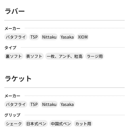
ラバー
ペン表と言う事ですので、前陣速攻型と考えさせて
いただきます。この戦型は安定性に欠ける事もあり
ますが（練習次第ですが）当っている時は手の付け
られない状態になります。私の娘の高校にもこの戦
メーカー
型がおり、通常は部内６位ですが、当り始めると全
バタフライ
TSP
Nittaku
Yasaka
XIOM
勝する等、相手のエースを倒してしまう事も有るよ
うです。トーナメントでは１・２回戦で当るような
タイプ
試合展開にしていく事が重要ですね。スペクトルは
大変よく出来たラバーです。そのままお使いになれ
裏ソフト
表ソフト
一枚、アンチ、粒高
ラージ用
ば宜しいと思います。戦型が前陣速攻であるのであ
れば、裏面等は考える必要は有りません。単にラケ
ットが重くなり、速攻が出来なくなるだけの事で
ラケット
す。（最も良い特徴を殺しては意味が有りません）
やり様によってスペクトルでもサーブで回転は掛か
ります。（一言で言えばラケットの端から端まで転
がすとなりますが）表は回転が無いという先入観を
メーカー
利用すると意外とネットミスを誘えます。それより
バタフライ
TSP
Nittaku
Yasaka
も他の戦型には無い、早い打球点での速攻を鍛えた
方が良いでしょう。多分１％もいませんので、皆慣
グリップ
れていない筈です。でもどうしても変えたいと言わ
シェーク
日本式ペン
中国式ペン
カット用
れるなら、私自身はスペクトルで育てた選手に対