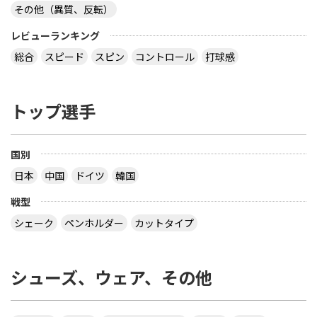
し、ＶＩＣＴＡＳのＶ１０１を薦めています。表の
その他（異質、反転）
場合それないりに回転が掛かると逆に相手には打ち
やすい球になる事は覚えていた方が良いでしょう。
レビューランキング
今勝てているのはスペクトルのナックル系の球によ
総合
スピード
スピン
コントロール
打球感
る事が多いと思います。それないりに掛かれば、今
まであなたの打球を落としていた相手が、返球して
くる事になります。自分の持ち味を殺すような変更
はしないほうが良いと思いますよ。
サイトを見る
トップ選手
国別
卓球ラバーについてです現在、ラケットはカイリ
日本
中国
ドイツ
韓国
ー、F面にスペクトル厚、B面にラグザ7厚を使って
ます。しかしBがオーバーミスが多く、昔から使っ
戦型
ていたウェガシリーズに戻そうかと思っています。
B面はできれば安定してボールが打てるように、ま
シェーク
ペンホルダー
カットタイプ
たサーブ時はラケットを反転させて打っているの
で、サーブがきちんとかかってくれるものがいいで
す。卓球歴は4年目です。選択肢は、プロ、アジア
シューズ、ウェア、その他
を考えていますが、オメガシリーズにも興味がある
ので、オメガでおすすめがあれば教えてください。