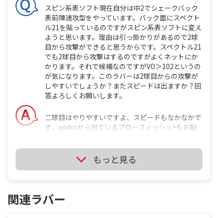
スピン系表ソフト現在自分は中2でシェークバック
表前陣速攻型をやっています。バック面にスペクト
ル21を貼っているのですがスピン系表ソフトに変え
ようと思います。理由は引っ掛かりがあるので2球
目から攻撃ができると思うからです。スペクトル21
でも2球目から攻撃はするのですがよくネットにか
かります。それで候補なのですがVO＞102というの
が気になります。このラバーは2球目からの攻撃が
しやすいでしょうか？またスピードは出ますか？回
答よろしくお願いします。
二球目はやりやすいですよ、スピードもなかなかで
す。androから出ているブローフィッシュ+もお勧
めです。
サイトを見る
もっと見る
しなる7枚合板。現在自分はティモボルw5にキョウ
ヒョウNEO3とスペクトル21を貼っています。最近
関連ラバー
弾みがもう少し欲しいなと思ったのと表ソフトとの
相性を考えて7枚合板にしようと思いました。で、
候補が何もないので粘着ラバーと相性の良い7枚合