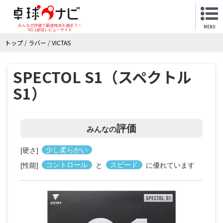
みんなの評価で最適用具を選ぼう！
MENU
NO.1卓球レビューサイト
トップ
/
ラバー
/
VICTAS
SPECTOL S1（スペクトル
S1）
評価
みんなの
[硬さ]
少し柔らかい
[性能]
コントロール
と
スピード
に優れています