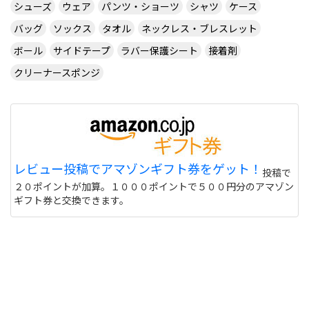
オメガシリーズはとにかく弾みますから、選択肢か
シューズ
ウェア
パンツ・ショーツ
シャツ
ケース
ら外した方がいいですね。現在バックにラクザ7を
バッグ
ソックス
タオル
ネックレス・ブレスレット
お使いのようですが、ラクザ7は硬いラバーで、擦
る打法に圧倒的な威力を発揮します。擦る打法が得
ボール
サイドテープ
ラバー保護シート
接着剤
意であれば、中厚にするのも手です。ヴェガシリー
クリーナースポンジ
ズならアジア1.8mmで。擦る打法ではなく、食い
込ませる方だというのなら、ヨーロ1.8mmではな
いでしょうかね。
サイトを見る
ラバーの回転量比較僕は戦型をシェーク両面表にし
レビュー投稿でアマゾンギフト券をゲット！
投稿で
ようと思っています。それで片方を回転系、片方を
２０ポイントが加算。１０００ポイントで５００円分のアマゾン
スピード系にしようと思っているのですが、この中
ギフト券と交換できます。
でどれが一番回転がかかりますか?使いやすいのは
どれですか?「回転系」ニッタク 閃霊 TSP スーパー
スピンピップス バタフライ チャレンジャー
ATTACK ニッタク エクスプレスTSP スーパースピ
ンピップス21スポンジ 「スピード系」バタフライ
スピーディーPO TSP スペクトル TSP ティラノあ
と、回答者様に苦労をかけるので、知恵コインは
500枚とさせていただきます。回答宜しくお願いし