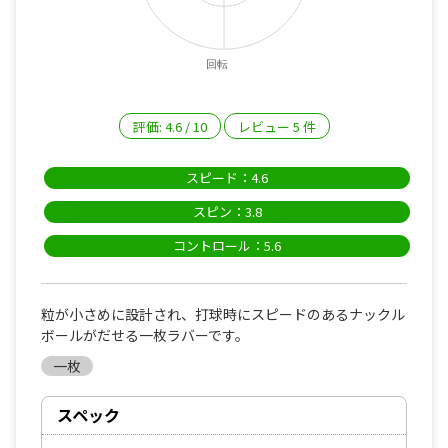
回転
評価:
4.6
/
10
レビュー
5
件
スピード：4.6
スピン：3.8
コントロール：5.6
粒が小さめに設計され、打球時にスピードのあるナックル
ボールがだせる一枚ラバーです。
一枚
スペック