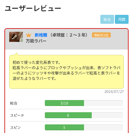
ユーザーレビュー
総合
月間
断捨離
（卓球歴：２～３年）
市町村2位
万能ラバー
初めて使った変化系表です。
粒高ラバーのようにブロックやプッシュが出来、表ソフトラバ
ーのようにツッツキや攻撃が出来るラバーで粒高と表ラバーを
混ぜたようなラバーです。
2016/07/27
総合
5
/
10
スピード
6
スピン
5