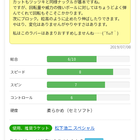
カットもツッツキと同様ナックルが基本ですね。
ですが、回転量や威力の強いボールに対してはちょうどよく弾
んでくれて回転もそこそこかかります。
次にブロック。粒高のように止めたり伸ばしたりできます。
やはり、変化はありませんがやりやすさはあります。
私はこのラバーはあまりおすすめしませんね……(´TωT｀)
2019/07/08
総合
6
/
10
スピード
8
スピン
7
コントロール
6
柔らかめ（セミソフト）
硬度
松下浩二 スペシャル
使用、推奨ラケット