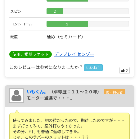
スピン
2
コントロール
5
硬め（セミハード）
硬度
デフプレイ センゾー
使用、推奨ラケット
このレビューは参考になりましたか？
いいね！
2
いもくん。
（卓球歴：１１～２０年）
脱・初心者
モニター当選で・・・。
使ってみました。初の粒だったので、期待したのですが・・・
まず打ってみて、案外打ちやすかった。
その分、相手も普通に返球してきた。
じゃ、このラバーのメリットは・・・？？