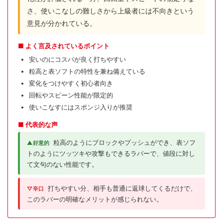
さ、使いこなしの難しさから上級者には不向きという
意見が分かれている。
■ よく言及されているポイント
安いのにコスパが良く打ちやすい
粒高と表ソフトの特性を兼ね備えている
変化をつけやすく初心者向き
回転やスピーン性能が限定的
使いこなすにはスポンジ入りが推奨
■ 代表的な声
粒高のようにブロックやプッシュができ、表ソフ
▲好意的
トのようにツッツキや攻撃もできるラバーで、値段に対し
て文句のない性能です。
打ちやすい分、相手も普通に返球してくるだけで、
▽辛口
このラバーの明確なメリットが感じられない。