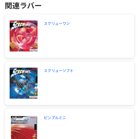
関連ラバー
初心者向けは、ニッタクのセンレイ、スピーディー
PO、スペクトルですねナックルがだしやすいの
は、スペクトル、スピーディーPOですかねセンレ
イは、回転系なので出にくいです安定性が欲しいな
スクリューワン
らセンレイナックルとスピードがほしいならスペク
トルですねスピーディーPOもなかなかいいです
が、スペクトルがイチオシです初心者から上級者ま
で使えますラケットに合う合わないは、特殊素材で
も入ってない限り特にないと思いますよ
サイトを見る
スクリューソフト
ピンプルミニ