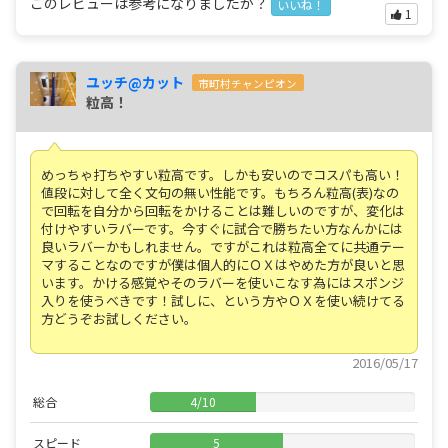
このレビューは参考になりましたか？
いいね！
1
ユッチ@カット
市町村チャンピオン
粒高！
めっちゃ打ちやすい粒高です。しかも安いのでコスパも高い！
値段に対して全く文句の無い性能です。もちろん粒高(表)なの
で回転を自分から回転をかけることは難しいのですが、変化は
付けやすいラバーです。今すぐに試合で勝ちたい方なんかには
良いラバーかもしれません。ですがこれは粒高全てに共通テー
マすることなのですが僕は個人的にＯＸはやめた方が良いと思
います。かける感覚やそのラバーを使いこなす為にはスポンジ
入りを使うべきです！試しに、という方やＯＸを使い続けてる
方どうぞお試しください。
2016/05/17
総合
4
/
10
スピード
5