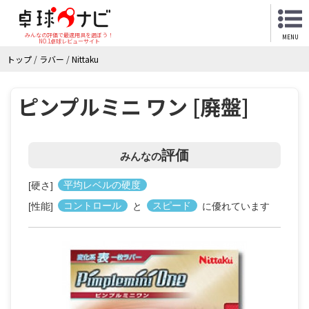
みんなの評価で最適用具を選ぼう！
MENU
NO.1卓球レビューサイト
トップ
/
ラバー
/
Nittaku
ピンプルミニ ワン [廃盤]
評価
みんなの
[硬さ]
平均レベルの硬度
[性能]
コントロール
と
スピード
に優れています