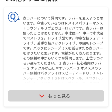
表ラバーについて質問です。ラバーを変えようと思
います。今使っているのはＲメイスパフォーマンス
ＦラウンデルＢヴェガヨーロッパです。表ラバーは
使ったことはありません。卓球歴一年中一で市大会
でベスト３２。ドライブ型です。得意な技フォアド
ライブ、苦手な技バックドライブ、横回転レシーブ
です。バックにレシーブミスを減らすため表ラバー
をはりたいと思います。候補がたくさんあります。
その候補の中からいくつか質問します。上位３つぐ
らい選んでください。 １ 表ラバー初心者向けラバ
ー２ ナックルが出しやすいラバー３ オススメのラ
バー候補はバタフライはスピーディーＰＯ、チャレ
ンジャーアタックＴＳＰはスペクトル、スペクトル
スピード、スペクトル２１スポンジ、ニッタクはス
ペシャリストワン、閃霊、エクスプレス、ピンプル
ミニ、ピンプルミニヤサカはオリジナルＴバーショ
もっと見る
ン、オリジナルＡー１、Ａー２、ラクザＰＯです。
多くてすいません。長文すいません。