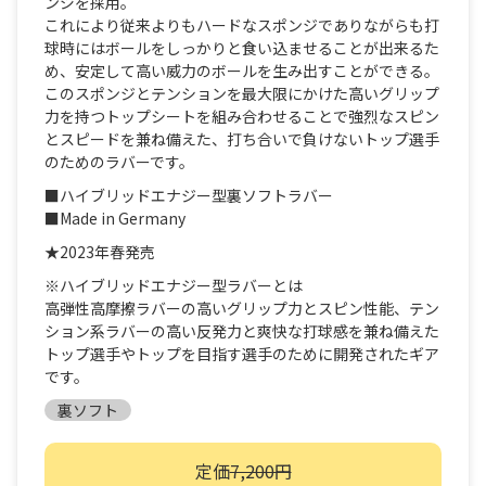
ンジを採用。
これにより従来よりもハードなスポンジでありながらも打
球時にはボールをしっかりと食い込ませることが出来るた
め、安定して高い威力のボールを生み出すことができる。
このスポンジとテンションを最大限にかけた高いグリップ
力を持つトップシートを組み合わせることで強烈なスピン
とスピードを兼ね備えた、打ち合いで負けないトップ選手
のためのラバーです。
■ハイブリッドエナジー型裏ソフトラバー
■Made in Germany
★2023年春発売
※ハイブリッドエナジー型ラバーとは
高弾性高摩擦ラバーの高いグリップ力とスピン性能、テン
ション系ラバーの高い反発力と爽快な打球感を兼ね備えた
トップ選手やトップを目指す選手のために開発されたギア
です。
裏ソフト
定価
7,200円