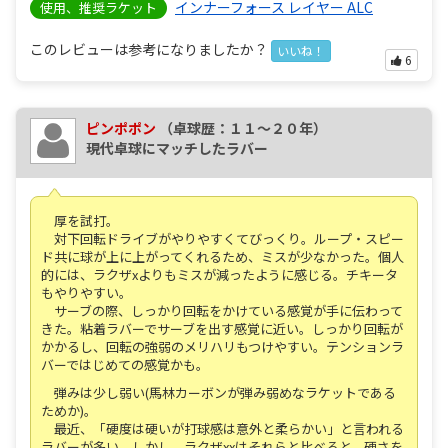
インナーフォース レイヤー ALC
使用、推奨ラケット
このレビューは参考になりましたか？
いいね！
6
ピンポポン
（卓球歴：１１～２０年）
現代卓球にマッチしたラバー
厚を試打。
対下回転ドライブがやりやすくてびっくり。ループ・スピー
ド共に球が上に上がってくれるため、ミスが少なかった。個人
的には、ラクザxよりもミスが減ったように感じる。チキータ
もやりやすい。
サーブの際、しっかり回転をかけている感覚が手に伝わって
きた。粘着ラバーでサーブを出す感覚に近い。しっかり回転が
かかるし、回転の強弱のメリハリもつけやすい。テンションラ
バーではじめての感覚かも。
弾みは少し弱い(馬林カーボンが弾み弱めなラケットである
ためか)。
最近、「硬度は硬いが打球感は意外と柔らかい」と言われる
ラバーが多い。しかし、ラクザxxはそれらと比べると、硬さを