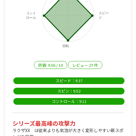
コント
スピー
ロール
ド
回転
評価:
9.56
/
10
レビュー
27
件
スピード：9.37
スピン：9.52
コントロール：9.11
シリーズ最高峰の攻撃力
ラクザXX は従来よりも気泡が大きく変形しやすい新スポ