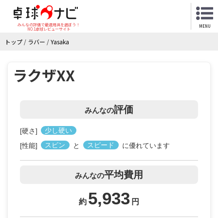
みんなの評価で最適用具を選ぼう！
MENU
NO.1卓球レビューサイト
トップ
/
ラバー
/
Yasaka
ラクザXX
評価
みんなの
[硬さ]
少し硬い
[性能]
スピン
と
スピード
に優れています
平均費用
みんなの
5,933
約
円