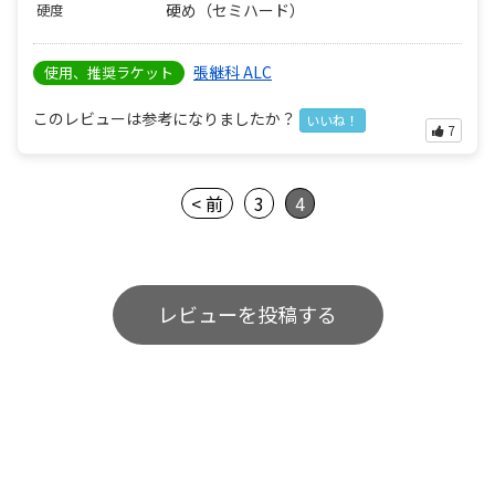
硬め（セミハード）
硬度
張継科 ALC
使用、推奨ラケット
このレビューは参考になりましたか？
いいね！
7
< 前
3
4
レビューを投稿する