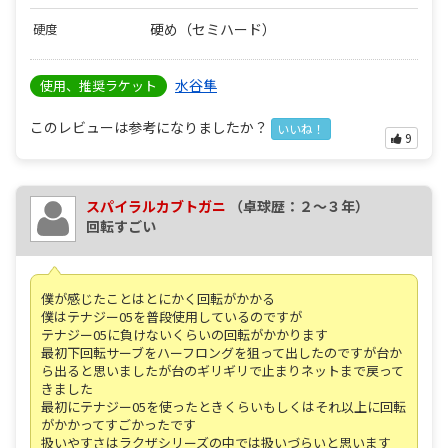
硬め（セミハード）
硬度
水谷隼
使用、推奨ラケット
このレビューは参考になりましたか？
いいね！
9
スパイラルカブトガニ
（卓球歴：２～３年）
回転すごい
僕が感じたことはとにかく回転がかかる
僕はテナジー05を普段使用しているのですが
テナジー05に負けないくらいの回転がかかります
最初下回転サーブをハーフロングを狙って出したのですが台か
ら出ると思いましたが台のギリギリで止まりネットまで戻って
きました
最初にテナジー05を使ったときくらいもしくはそれ以上に回転
がかかってすごかったです
扱いやすさはラクザシリーズの中では扱いづらいと思います