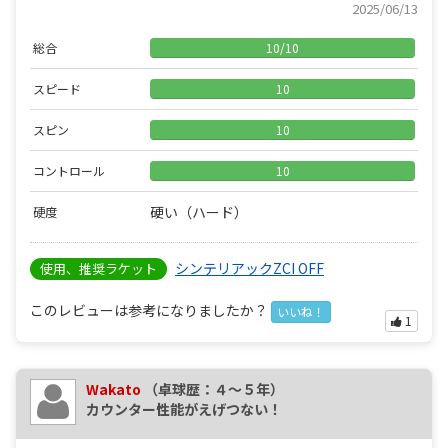
2025/06/13
総合
10
/
10
スピード
10
スピン
10
コントロール
10
硬い（ハード）
硬度
シンテリアックZCI OFF
使用、推奨ラケット
このレビューは参考になりましたか？
いいね！
1
Wakato
（卓球歴：４～５年）
カウンター性能がえげつない！