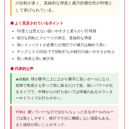
の比較が多く、直線的な弾道と威力的優位性が特徴と
して挙げられている。
■ よく言及されているポイント
55度とは思えない扱いやすさと柔らかい打球感
強力な回転とスピードの両立、直線的な弾道
強いインパクトが必要だが強打での威力は極めて高い
ディグニクス05比で下回転打ちや軽打の扱いやすさが向上
長い寿命と高い耐久性
■ 代表的な声
球が勝手に上に上がり勝手に良いボールになり、
▲好意的
前陣で角度さえ作って前に振るだけで楽。強いパワーが出
るタイプで、中陣からの打ち合いでは球威のあるカウンタ
ーやドライブが打ちやすい。
硬いラバーなので台からちょっと出るボールのルー
▽辛口
プは落としやすく、軽打で十分に機能しない場面もある。
また値段が高いことがネック。