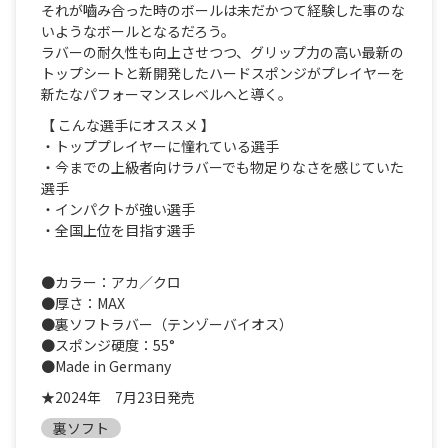
それが嚙み合った時のボールは未だかつて経験した事のな
いようなボールとなるだろう。
ラバーの耐久性も向上させつつ、グリップ力の高い最新の
トップシートと新開発したハードスポンジがプレイヤーを
新たなパフォーマンスレベルへと導く。
【 こんな選⼿にオススメ 】
・トッププレイヤーに憧れている選⼿
・今までの上級者向けラバーでも物⾜りなさを感じていた
選⼿
・インパクトが強い選⼿
・全国上位を⽬指す選⼿
●カラー：アカ／クロ
●厚さ：MAX
●裏ソフトラバー（テンゾーバイオス）
●スポンジ硬度：55°
●Made in Germany
★2024年 7月23日発売
裏ソフト