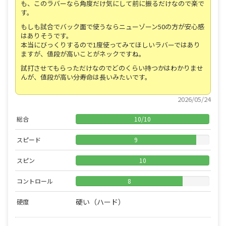
も、このラバーなら角度だけ気にして前に振るだけなので楽で
す。
もしも試合でバック面で使うならニューゾーン50の方が安心感
はありそうです。
本当にびっくりするので1度使ってみてほしいラバーではあり
ますが、値段が高いことがネックですね。
試打させてもらっただけなのでどのくらい持つかはわかりませ
んが、値段が高い分寿命は長いみたいです。
2026/05/24
総合
10
/
10
スピード
9
スピン
10
コントロール
8
硬い（ハード）
硬度