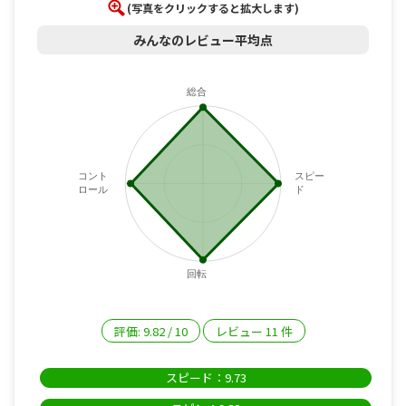
(写真をクリックすると拡大します)
みんなのレビュー平均点
総合
コント
スピー
ロール
ド
回転
評価:
9.82
/
10
レビュー
11
件
スピード：9.73