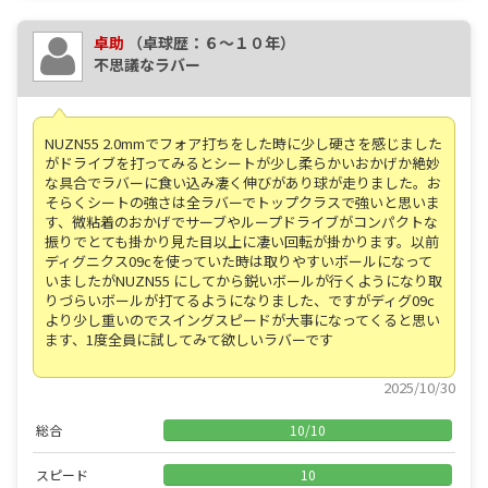
卓助
（卓球歴：６～１０年）
不思議なラバー
NUZN55 2.0mmでフォア打ちをした時に少し硬さを感じました
がドライブを打ってみるとシートが少し柔らかいおかげか絶妙
な具合でラバーに食い込み凄く伸びがあり球が走りました。お
そらくシートの強さは全ラバーでトップクラスで強いと思いま
す、微粘着のおかげでサーブやループドライブがコンパクトな
振りでとても掛かり見た目以上に凄い回転が掛かります。以前
ディグニクス09cを使っていた時は取りやすいボールになって
いましたがNUZN55 にしてから鋭いボールが行くようになり取
りづらいボールが打てるようになりました、ですがディグ09c
より少し重いのでスイングスピードが大事になってくると思い
ます、1度全員に試してみて欲しいラバーです
2025/10/30
総合
10
/
10
スピード
10