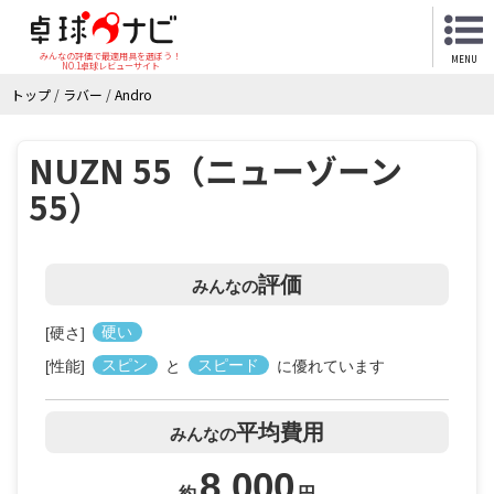
みんなの評価で最適用具を選ぼう！
MENU
NO.1卓球レビューサイト
トップ
/
ラバー
/
Andro
NUZN 55（ニューゾーン
55）
評価
みんなの
[硬さ]
硬い
[性能]
スピン
と
スピード
に優れています
平均費用
みんなの
8,000
約
円