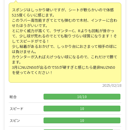
スポンジはしっかり硬いですが、シートが軟らかいので体感
52.5度くらいに感じます。
このラバー高性能すぎてとても弾むので木材、インナーに合わ
せたほうがいいです。
とにかく威力が高くて、ラザンターC、Rよりも回転が掛かっ
て、少し球が荒れるのでとても取りづらい球質になります！そ
してスピードがでる！
少し粘着があるおかげで、しっかり台におさまって相手の球に
は負けません。
カウンターが入ればえげつない球になるので、これだけで勝て
ます。
3月にNUZN50が出るので55が硬すぎと感じたら是非NUZN50
を使ってみてください！
2025/02/18
総合
10
/
10
スピード
10
スピン
10