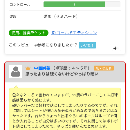
コントロール
8
硬め（セミハード）
硬度
JO ゴールドエディション
使用、推奨ラケット
このレビューは参考になりましたか？
いいね！
8
中臣尚義
（卓球歴：４～５年）
脱・初心者
思ったよりは硬くないけどやっぱり硬い
色々なところで言われていますが、55度のラバーにしては打球
感は柔らかく感じます。
硬いラバーだと軽打で落としてしまったりするのですが、それ
に関してはシートが強い＆多分柔らかめなので落ちることはな
かったです。台からちょっと出るぐらいのボールはループで何
とか入れることが自分は多いのですが、それに関してはボトボ
ト落としてしまったので、やっぱり硬いんだと思います。