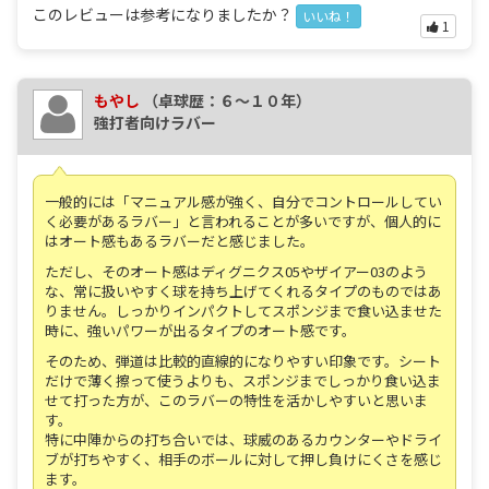
このレビューは参考になりましたか？
いいね！
1
もやし
（卓球歴：６～１０年）
強打者向けラバー
一般的には「マニュアル感が強く、自分でコントロールしてい
く必要があるラバー」と言われることが多いですが、個人的に
はオート感もあるラバーだと感じました。
ただし、そのオート感はディグニクス05やザイアー03のよう
な、常に扱いやすく球を持ち上げてくれるタイプのものではあ
りません。しっかりインパクトしてスポンジまで食い込ませた
時に、強いパワーが出るタイプのオート感です。
そのため、弾道は比較的直線的になりやすい印象です。シート
だけで薄く擦って使うよりも、スポンジまでしっかり食い込ま
せて打った方が、このラバーの特性を活かしやすいと思いま
す。
特に中陣からの打ち合いでは、球威のあるカウンターやドライ
ブが打ちやすく、相手のボールに対して押し負けにくさを感じ
ます。