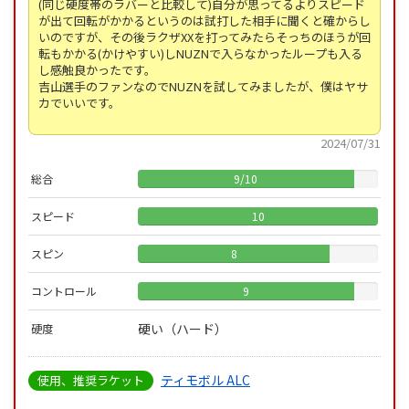
(同じ硬度帯のラバーと比較して)自分が思ってるよりスピード
が出て回転がかかるというのは試打した相手に聞くと確からし
いのですが、その後ラクザXXを打ってみたらそっちのほうが回
転もかかる(かけやすい)しNUZNで入らなかったループも入る
し感触良かったです。
吉山選手のファンなのでNUZNを試してみましたが、僕はヤサ
カでいいです。
2024/07/31
総合
9
/
10
スピード
10
スピン
8
コントロール
9
硬い（ハード）
硬度
ティモボル ALC
使用、推奨ラケット