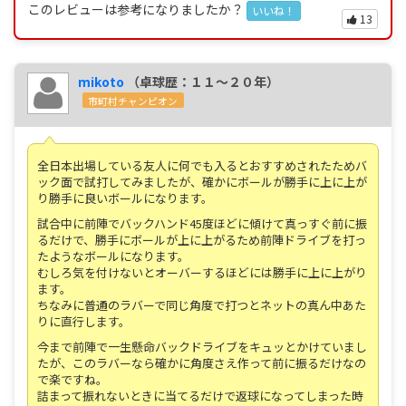
このレビューは参考になりましたか？
いいね！
13
mikoto
（卓球歴：１１～２０年）
市町村チャンピオン
全日本出場している友人に何でも入るとおすすめされたためバ
ック面で試打してみましたが、確かにボールが勝手に上に上が
り勝手に良いボールになります。
試合中に前陣でバックハンド45度ほどに傾けて真っすぐ前に振
るだけで、勝手にボールが上に上がるため前陣ドライブを打っ
たようなボールになります。
むしろ気を付けないとオーバーするほどには勝手に上に上がり
ます。
ちなみに普通のラバーで同じ角度で打つとネットの真ん中あた
りに直行します。
今まで前陣で一生懸命バックドライブをキュッとかけていまし
たが、このラバーなら確かに角度さえ作って前に振るだけなの
で楽ですね。
詰まって振れないときに当てるだけで返球になってしまった時