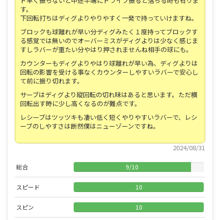
ド早く振らないと中途半端にドライブ振ると落ちる時も有りま
す。
下回転打ちはディグよりやりやすく一発で持っていけますね。
ブロックも球離れが早い分ディグみたく１度持ってブロックす
る感覚では無いのでオーバーミスがディグよりは少なく感じま
すしラバーが重たい分やはり押されませんね相手の球にも。
カウンターもディグよりやはり球離れが早い為、ディグよりは
回転の影響を受ける事なくカウンターしやすいラバーで安心し
て前に振り切れます。
サーブはディグより縦回転の切れ味はあると思います。ただ横
回転出す時に少し高くなるのが難点です。
レシーブはツッツキも凄い低く短くやりやすいラバーで、レシ
ーブのしやすさは断然僕はニューゾーンですね。
2024/08/31
総合
9
/
10
スピード
10
スピン
10