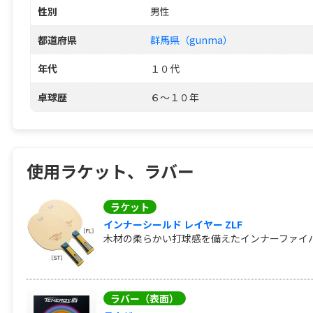
性別
男性
都道府県
群馬県（gunma）
年代
１０代
卓球歴
６～１０年
使用ラケット、ラバー
ラケット
インナーシールド レイヤー ZLF
木材の柔らかい打球感を備えたインナーファイバ
ラバー（表面）