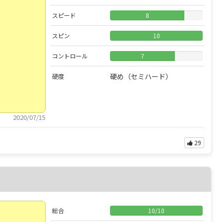
スピード
8
スピン
10
コントロール
7
硬め（セミハード）
硬度
2020/07/15
29
総合
10
/
10