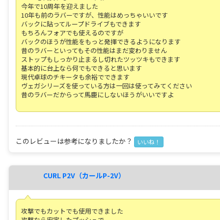
今年で10周年を迎えました
10年も前のラバーですが、性能はめっちゃいいです
バックに貼ってループドライブもできます
もちろんフォアでも使えるのですが
バックのほうが性能をもっと発揮できるようになります
昔のラバーといってもその性能はまだ変わりません
ストップもしっかり止まるし切れたツッツキもできます
基本的に台上なら何でもできると思います
現代卓球のチキータも余裕でできます
ヴェガシリーズを使っている方は一回は使ってみてください
昔のラバーだからって馬鹿にしないほうがいいですよ
このレビューは参考になりましたか？
いいね！
CURL P2V（カールP-2V）
攻撃でもカットでも使用できました
攻撃なら安定したプッシュで