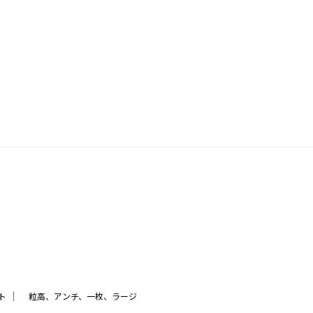
｜
ト
粒高、アンチ、一枚、ラージ