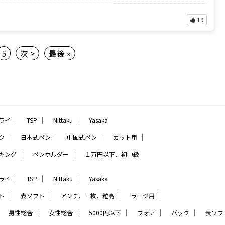
19
5
次 >
最後 »
｜
｜
｜
ライ
TSP
Nittaku
Yasaka
｜
｜
｜
｜
ク
日本式ペン
中国式ペン
カット用
｜
｜
キング
ペンホルダー
１万円以下、初中級
｜
｜
｜
ライ
TSP
Nittaku
Yasaka
｜
｜
｜
｜
ト
表ソフト
アンチ、一枚、粒高
ラージ用
｜
｜
｜
｜
｜
｜
男性総合
女性総合
5000円以下
フォア
バック
表ソフ