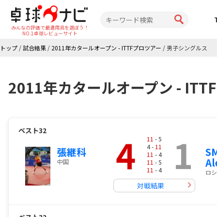
みんなの評価で最適用具を選ぼう！
NO.1卓球レビューサイト
トップ
/
試合結果
/
2011年カタールオープン - ITTFプロツアー
/
男子シングルス
2011年カタールオープン - I
ベスト32
4
1
11
- 5
4 -
11
張継科
S
11
- 4
Al
中国
11
- 5
11
- 4
ロシ
対戦結果