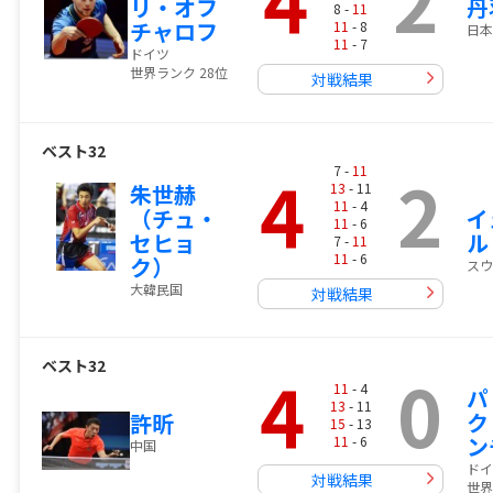
リ・オフ
丹
8 -
11
チャロフ
11
- 8
日本
11
- 7
ドイツ
世界ランク 28位
対戦結果
ベスト32
4
2
7 -
11
朱世赫
13
- 11
11
- 4
（チュ・
イ
11
- 6
セヒョ
ル
7 -
11
11
- 6
ク）
スウ
大韓民国
対戦結果
ベスト32
4
0
11
- 4
パ
13
- 11
ク
許昕
15
- 13
ン
11
- 6
中国
ドイ
対戦結果
世界