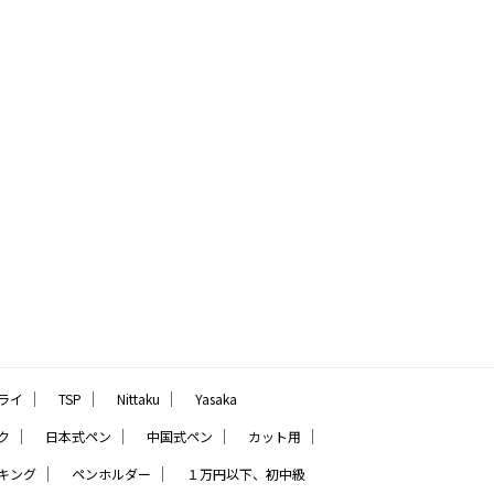
｜
｜
｜
ライ
TSP
Nittaku
Yasaka
｜
｜
｜
｜
ク
日本式ペン
中国式ペン
カット用
｜
｜
キング
ペンホルダー
１万円以下、初中級