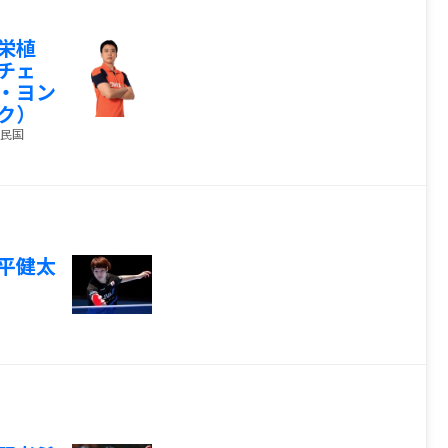
栄植
チェ
・ヨン
ク）
民国
平健太