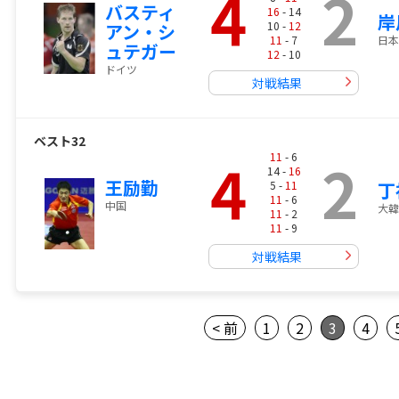
4
2
バスティ
16
- 14
岸
10 -
12
アン・シ
11
- 7
日本
ュテガー
12
- 10
ドイツ
対戦結果
ベスト32
4
2
11
- 6
14 -
16
王励勤
5 -
11
丁
11
- 6
中国
大韓
11
- 2
11
- 9
対戦結果
< 前
1
2
3
4