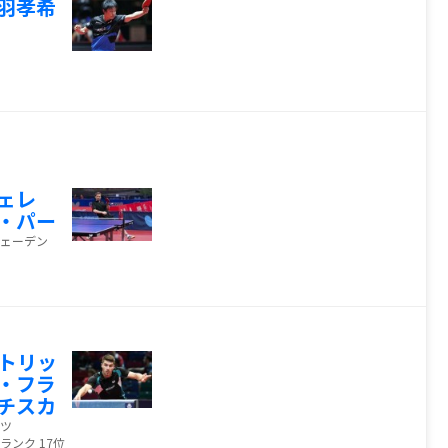
羽孝希
ェレ
・パー
ェーデン
トリッ
・フラ
チスカ
ツ
ランク 17位