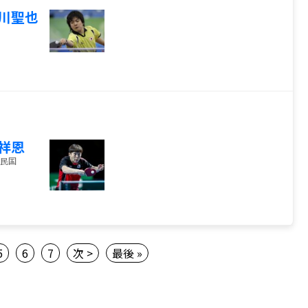
川聖也
祥恩
民国
5
6
7
次 >
最後 »