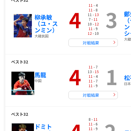
ベスト32
11
- 4
4
3
11
- 8
鄭
11 -
13
柳承敏
（
7 -
11
（ユ・ス
10 -
12
ン
ンミン）
11
- 9
シ
12
- 10
大韓民国
大韓
対戦結果
ベスト32
4
1
11
- 7
13 -
15
馬龍
松
11
- 4
中国
11
- 7
日本
11
- 9
対戦結果
ベスト32
4
2
8 -
11
11
- 6
ドミト
11
- 9