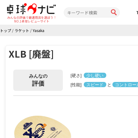
みんなの評価で最適用具を選ぼう！
NO.1卓球レビューサイト
トップ
/
ラケット
/
Yasaka
XLB [廃盤]
[硬さ]
少し硬い
みんなの
評価
[性能]
スピード
と
コントロー