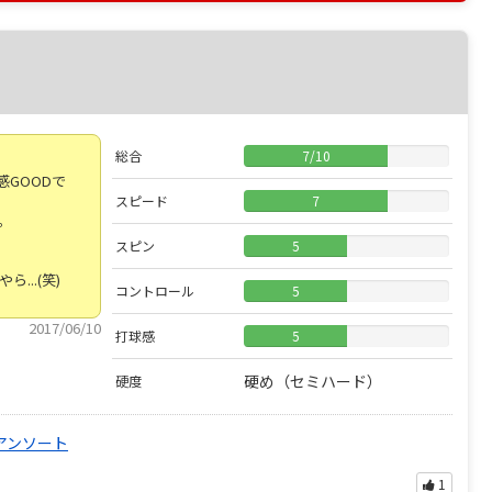
総合
7
/
10
GOODで
スピード
7
。
スピン
5
..(笑)
コントロール
5
2017/06/10
打球感
5
硬め（セミハード）
硬度
アンソート
1