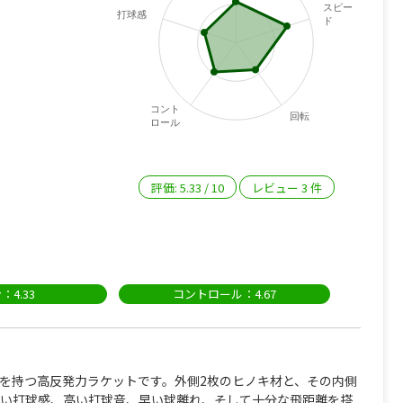
スピー
打球感
ド
コント
回転
ロール
評価:
5.33
/
10
レビュー
3
件
：4.33
コントロール：4.67
良さを持つ高反発力ラケットです。外側2枚のヒノキ材と、その内側
硬い打球感、高い打球音、早い球離れ、そして十分な飛距離を搭