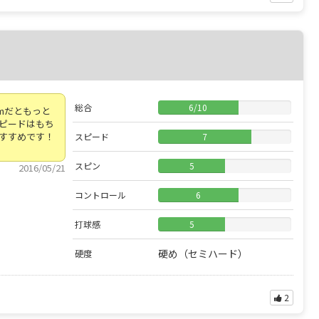
総合
6
/
10
mだともっと
ピードはもち
すすめです！
スピード
7
スピン
5
2016/05/21
コントロール
6
打球感
5
硬め（セミハード）
硬度
2