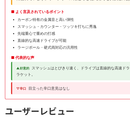
■ よく言及されているポイント
カーボン特有の金属音と高い弾性
スマッシュ・カウンター・ツッツキ打ちに秀逸
先端重心で重めの打感
直線的な高速ドライブが可能
ラージボール・硬式両対応の汎用性
■ 代表的な声
スマッシュはとびきり速く、ドライブは直線的な高速ドラ
▲好意的
ラケット。
目立った辛口意見はなし
▽辛口
ユーザーレビュー