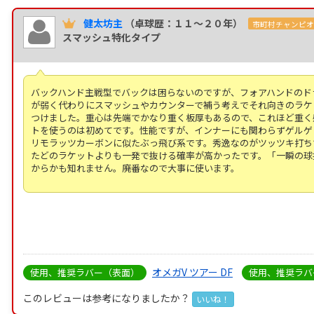
健太坊主
（卓球歴：１１～２０年）
市町村チャンピ
スマッシュ特化タイプ
バックハンド主戦型でバックは困らないのですが、フォアハンドのド
が弱く代わりにスマッシュやカウンターで補う考えでそれ向きのラケ
つけました。重心は先端でかなり重く板厚もあるので、これほど重く
トを使うのは初めてです。性能ですが、インナーにも関わらずゲルゲ
リモラッツカーボンに似たぶっ飛び系です。秀逸なのがツッツキ打ち
たどのラケットよりも一発で抜ける確率が高かったです。「一瞬の球
からかも知れません。廃番なので大事に使います。
オメガV ツアー DF
使用、推奨ラバー（表面）
使用、推奨ラバ
このレビューは参考になりましたか？
いいね！