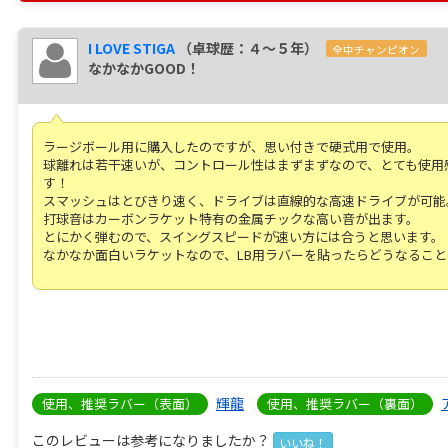
I LOVE STIGA
（卓球歴：４～５年）
全中チャンピオン
なかなかGOOD！
ラージボール用に購入したのですが、思い付きで硬式用で使用。
球離れは若干速いが、コントロール性はまずまずなので、とても使用感
す！
スマッシュはとびきり速く、ドライブは直線的な高速ドライブが可能
打球音はカーボンラケット特有の金属チックな高い音が出ます。
とにかく弾むので、スイングスピードが速い方には合うと思います。
なかなか面白いラケットなので、LB用ラバーを貼ったらどうなることやら.
輝龍
使用、推奨ラバー（表面）
使用、推奨ラバー（裏面）
このレビューは参考になりましたか？
いいね！