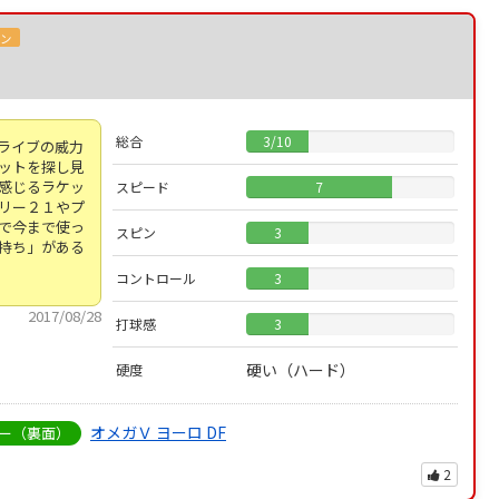
オン
総合
3
/
10
ライブの威力
ットを探し見
感じるラケッ
スピード
7
リー２１やプ
で今まで使っ
スピン
3
持ち」がある
コントロール
3
2017/08/28
打球感
3
硬い（ハード）
硬度
オメガＶ ヨーロ DF
ー（裏面）
2