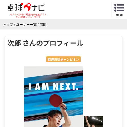
みんなの評価で最適用具を選ぼう！
MENU
NO.1卓球レビューサイト
トップ
/
ユーザー一覧
/
次郎
次郎 さんのプロフィール
都道府県チャンピオン