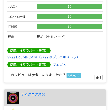
スピン
10
コントロール
10
打球感
10
硬め（セミハード）
硬度
使用、推奨ラバー（表面）
V>22 Double Extra（V>22 ダブルエキストラ）
ヴェガ X
使用、推奨ラバー（裏面）
このレビューは参考になりましたか？
いいね！
8
ディグニクス05