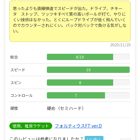
思ったよりも直線弾道でスピードが出た。ドライブ、チキー
タ ストップ、ツッツキすべて質の高いボールが打て、やりに
くい技術はなかった。とくにループドライブが低く飛んでいく
のでカウンターされにくい。バック対バックで負ける気がしな
い。
2023/11/23
総合
8
/
10
スピード
10
スピン
8
コントロール
7
硬め（セミハード）
硬度
フォルティウスFT ver.D
使用、推奨ラケット
このレビューは参考になりましたか？
いいね！