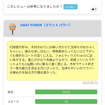
このレビューは参考になりましたか？
いいね！
8
SWAT POWER（スワット パワー）
打球感が好み。木材のわりには硬い方だけど玉持ちがめちゃく
ちゃいい。弾みも申し分ない。特殊素材入ってないけど下がっ
ても相手のコートの深くに入る。フォルティウスft ver.Dに近
い気がする。重心がかなり先端よりなので、前使っていたラケ
ットよりも10g軽いのに振ると重く感じる。木材ラケット好き
で一発の威力を求める方にぴったり。玉持ちがいいのでラバー
は硬めのを貼る方が僕は良かった。
2023/05/21
総合
10
/
10
スピード
10