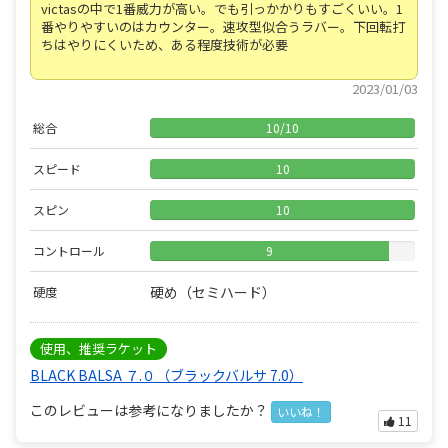
victasの中で1番威力が高い。でも引っかかりもすごくいい。1
番やりやすいのはカウンター。速攻型似合うラバー。下回転打
ちはやりにくいため、ある程度技術が必要
2023/01/03
総合
10
/
10
スピード
10
スピン
10
コントロール
9
硬め（セミハード）
硬度
使用、推奨ラケット
BLACK BALSA ７.０（ブラックバルサ 7.0）
このレビューは参考になりましたか？
いいね！
11