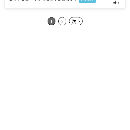
7
1
2
次 >