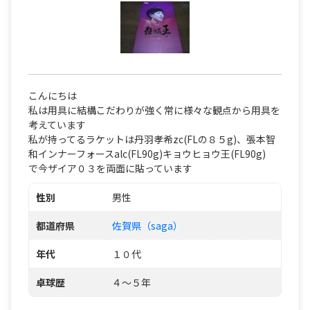
こんにちは
私は用具に結構こだわりが強く常に様々な観点から用具を
考えています
私が持ってるラケットは丹羽孝希zc(FLの８５g)、張本智
和インナーフォースalc(FL90g)キョウヒョウ王(FL90g)
で今ザイア０３を両面に貼っています
性別
男性
都道府県
佐賀県（saga）
年代
１０代
卓球歴
４～５年