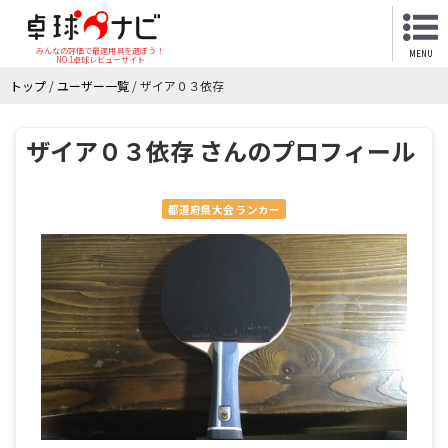
みんなの評価で最適用具を選ぼう！
MENU
NO.1卓球レビューサイト
トップ
/
ユーザー一覧
/
ザイア０３依存
ザイア０３依存 さんのプロフィール
都道府県大会 ランカー