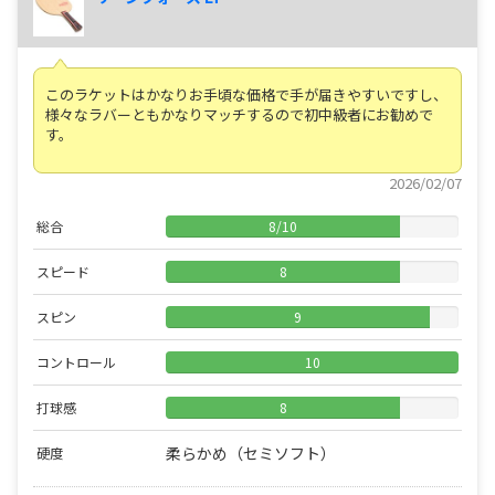
このラケットはかなりお手頃な価格で手が届きやすいですし、
様々なラバーともかなりマッチするので初中級者にお勧めで
す。
2026/02/07
総合
8
/
10
スピード
8
スピン
9
コントロール
10
打球感
8
柔らかめ（セミソフト）
硬度