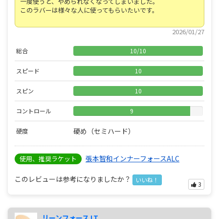
一度使うと、やめられなくなってしまいました。
このラバーは様々な人に使ってもらいたいです。
2026/01/27
総合
10
/
10
スピード
10
スピン
10
コントロール
9
硬め（セミハード）
硬度
張本智和インナーフォースALC
使用、推奨ラケット
このレビューは参考になりましたか？
いいね！
3
リーンフォース LT