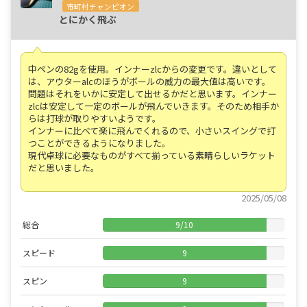
市町村チャンピオン
とにかく飛ぶ
中ペンの82gを使用。インナーzlcからの変更です。違いとして
は、アウターalcのほうがボールの威力の最大値は高いです。
問題はそれをいかに安定して出せるかだと思います。インナー
zlcは安定して一定のボールが飛んでいきます。そのため相手か
らは打球が取りやすいようです。
インナーに比べて楽に飛んでくれるので、小さいスイングで打
つことができるようになりました。
現代卓球に必要なものがすべて揃っている素晴らしいラケット
だと思いました。
2025/05/08
総合
9
/
10
スピード
9
スピン
9