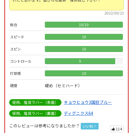
2022/09/23
総合
10
/
10
スピード
10
スピン
10
コントロール
9
打球感
10
硬め（セミハード）
硬度
キョウヒョウ3国狂ブルー
使用、推奨ラバー（表面）
ディグニクス64
使用、推奨ラバー（裏面）
このレビューは参考になりましたか？
いいね！
114