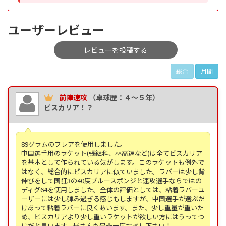
ユーザーレビュー
レビューを投稿する
総合
月間
前陣速攻
（卓球歴：４～５年）
ビスカリア！？
89グラムのフレアを使用しました。
中国選手用のラケット(張継科、林高遠など)は全てビスカリア
を基本として作られている気がします。このラケットも例外で
はなく、総合的にビスカリアに似ていました。ラバーは少し背
伸びをして国狂3の40度ブルースポンジと速攻選手ならではの
ディグ64を使用しました。全体の評価としては、粘着ラバーユ
ーザーには少し弾み過ぎる感じもしますが、中国選手が選ぶだ
けあって粘着ラバーに良くあいます。また、少し重量が重いた
め、ビスカリアより少し重いラケットが欲しい方にはうってつ
けだと思います。皆さんも是非一度お試し下さい！