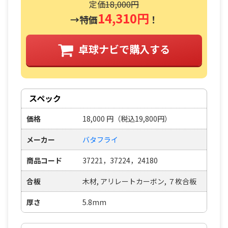
定価
18,000円
14,310円
→特価
！
卓球ナビで購入する
スペック
価格
18,000
円
（税込19,800円）
メーカー
バタフライ
商品コード
37221，37224，24180
合板
木材, アリレートカーボン, ７枚合板
厚さ
5.8mm