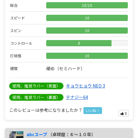
総合
10
/
10
スピード
10
スピン
10
コントロール
8
打球感
10
硬め（セミハード）
硬度
キョウヒョウ NEO 3
使用、推奨ラバー（表面）
テナジー64
使用、推奨ラバー（裏面）
このレビューは参考になりましたか？
いいね！
0
abcスープ
（卓球歴：６～１０年）