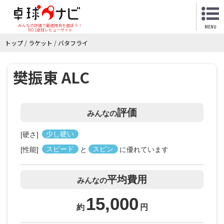
みんなの評価で最適用具を選ぼう！
MENU
NO.1卓球レビューサイト
トップ
/
ラケット
/
バタフライ
樊振東 ALC
評価
みんなの
[硬さ]
少し硬い
[性能]
スピード
と
スピン
に優れています
平均費用
みんなの
15,000
約
円