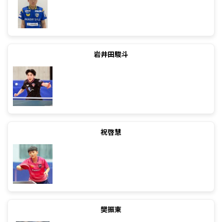
岩井田駿斗
祝啓慧
樊振東