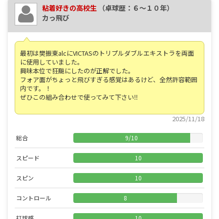
粘着好きの高校生
（卓球歴：６～１０年）
カっ飛び
最初は樊振東alcにVICTASのトリプルダブルエキストラを両面
に使用していました。
興味本位で狂飈にしたのが正解でした。
フォア面がちょっと飛びすぎる感覚はあるけど、全然許容範囲
内です。！
ぜひこの組み合わせで使ってみて下さい‼︎
2025/11/18
総合
9
/
10
スピード
10
スピン
10
コントロール
8
打球感
10