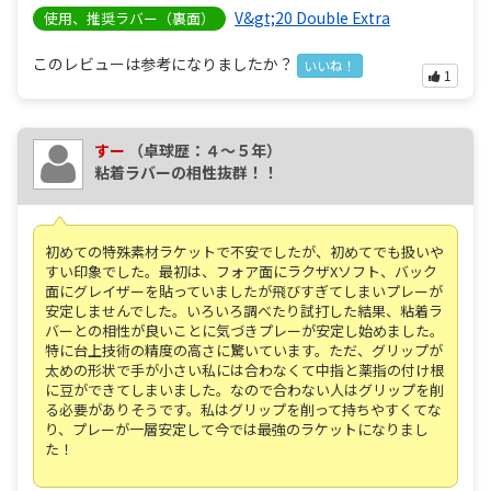
V&gt;20 Double Extra
使用、推奨ラバー（裏面）
このレビューは参考になりましたか？
いいね！
1
すー
（卓球歴：４～５年）
粘着ラバーの相性抜群！！
初めての特殊素材ラケットで不安でしたが、初めてでも扱いや
すい印象でした。最初は、フォア面にラクザXソフト、バック
面にグレイザーを貼っていましたが飛びすぎてしまいプレーが
安定しませんでした。いろいろ調べたり試打した結果、粘着ラ
バーとの相性が良いことに気づきプレーが安定し始めました。
特に台上技術の精度の高さに驚いています。ただ、グリップが
太めの形状で手が小さい私には合わなくて中指と薬指の付け根
に豆ができてしまいました。なので合わない人はグリップを削
る必要がありそうです。私はグリップを削って持ちやすくてな
り、プレーが一層安定して今では最強のラケットになりまし
た！