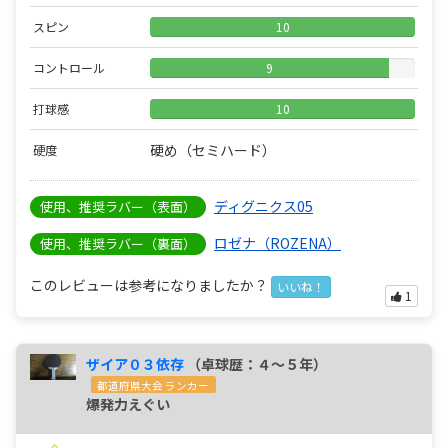
スピン
10
コントロール
9
打球感
10
硬め（セミハード）
硬度
ディグニクス05
使用、推奨ラバー（表面）
ロゼナ（ROZENA）
使用、推奨ラバー（裏面）
このレビューは参考になりましたか？
いいね！
1
ザイア０３依存
（卓球歴：４～５年）
都道府県大会 ランカー
爆発力えぐい