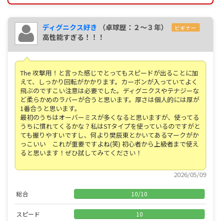
ディグニクス好き
（卓球歴：２～３年）
ビギナー
高性能すぎる！！！
The 攻撃用！と言った感じでとってもスピードが出ることに加
えて、しっかり回転がかかります。カーボンが入っていてよく
飛ぶのですこい注意は必要でした。ディグニクスやテナジーな
ど柔らかめのラバーが合うと思います。厚さは個人的には厚が
1番合うと思います。
最初のうちはオーバーミスが多くなると思いますが、使ってる
うちに慣れてくるかな？私はSTタイプを使っているのですがと
ても握りやすいですし、何より樊辰東とかいてあるマークがか
っこいい これが重要ですよね(笑) 初心者から上級者まで使え
ると思います！ぜひ試してみてください！
2026/05/09
総合
10
/
10
スピード
10