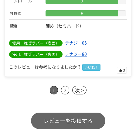
コントロール
9
打球感
9
硬め（セミハード）
硬度
テナジー05
使用、推奨ラバー（表面）
テナジー80
使用、推奨ラバー（裏面）
このレビューは参考になりましたか？
いいね！
3
1
2
次 >
レビューを投稿する