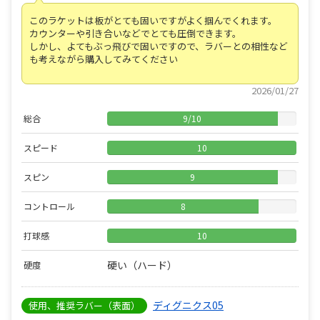
このラケットは板がとても固いですがよく掴んでくれます。
カウンターや引き合いなどでとても圧倒できます。
しかし、よてもぶっ飛びで固いですので、ラバーとの相性など
も考えながら購入してみてください
2026/01/27
総合
9
/
10
スピード
10
スピン
9
コントロール
8
打球感
10
硬い（ハード）
硬度
ディグニクス05
使用、推奨ラバー（表面）