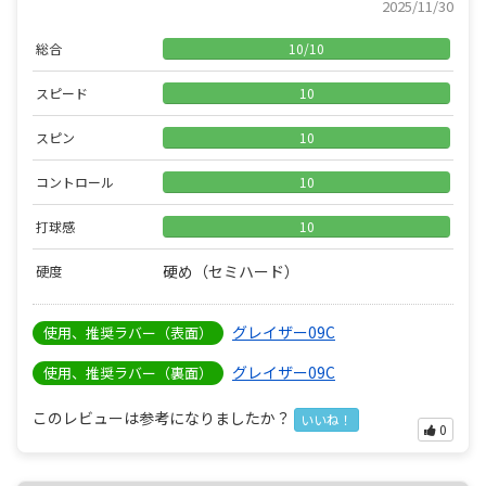
2025/11/30
総合
10
/
10
スピード
10
スピン
10
コントロール
10
打球感
10
硬め（セミハード）
硬度
グレイザー09C
使用、推奨ラバー（表面）
グレイザー09C
使用、推奨ラバー（裏面）
このレビューは参考になりましたか？
いいね！
0