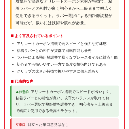
攻撃的で高速なアリレートカーボン素材が特徴で、粘
着ラバーとの相性が良く初心者から上級者まで幅広く
使用できるラケット。ラバー選択による飛距離調整が
可能だが、扱いには技術や慣れが必要。
■ よく言及されているポイント
アリレートカーボン搭載で高スピードと強力な打球感
粘着ラバーとの相性が抜群で回転性能も優秀
ラバーによる飛距離調整で様々なプレースタイルに対応可能
初心者でも扱いやすい一方で高度な技術向けでもある
グリップの太さが特徴で握りやすさに個人差あり
■ 代表的な声
アリレートカーボン搭載でスピードが出やすく、
▲好意的
粘着ラバーとの相性が良い。攻守のバランスが取れてお
り、ラバー選択で飛距離を調整でき、初心者から上級者ま
で幅広く使用できる最高のラケット。
目立った辛口意見はなし
▽辛口