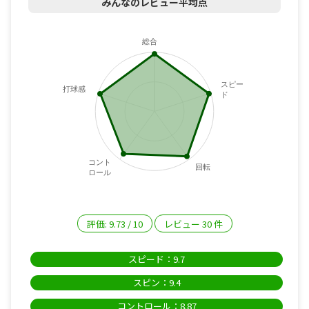
みんなのレビュー平均点
総合
スピー
打球感
ド
コント
回転
ロール
評価:
9.73
/
10
レビュー
30
件
スピード：9.7
スピン：9.4
コントロール：8.87