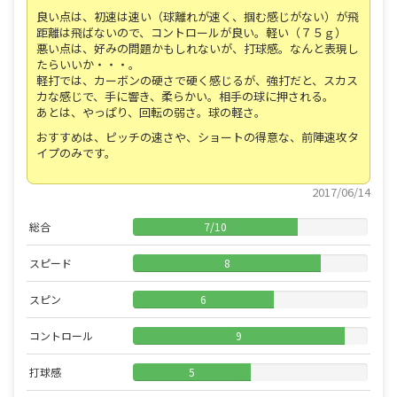
良い点は、初速は速い（球離れが速く、掴む感じがない）が飛
距離は飛ばないので、コントロールが良い。軽い（７５ｇ）
悪い点は、好みの問題かもしれないが、打球感。なんと表現し
たらいいか・・・。
軽打では、カーボンの硬さで硬く感じるが、強打だと、スカス
カな感じで、手に響き、柔らかい。相手の球に押される。
あとは、やっぱり、回転の弱さ。球の軽さ。
おすすめは、ピッチの速さや、ショートの得意な、前陣速攻タ
イプのみです。
2017/06/14
総合
7
/
10
スピード
8
スピン
6
コントロール
9
打球感
5