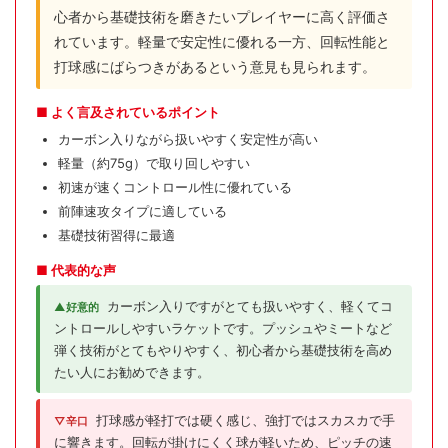
心者から基礎技術を磨きたいプレイヤーに高く評価さ
れています。軽量で安定性に優れる一方、回転性能と
打球感にばらつきがあるという意見も見られます。
■ よく言及されているポイント
カーボン入りながら扱いやすく安定性が高い
軽量（約75g）で取り回しやすい
初速が速くコントロール性に優れている
前陣速攻タイプに適している
基礎技術習得に最適
■ 代表的な声
カーボン入りですがとても扱いやすく、軽くてコ
▲好意的
ントロールしやすいラケットです。プッシュやミートなど
弾く技術がとてもやりやすく、初心者から基礎技術を高め
たい人にお勧めできます。
打球感が軽打では硬く感じ、強打ではスカスカで手
▽辛口
に響きます。回転が掛けにくく球が軽いため、ピッチの速