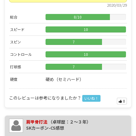
2020/03/29
総合
8
/
10
スピード
10
スピン
7
コントロール
10
打球感
7
硬め（セミハード）
硬度
このレビューは参考になりましたか？
いいね！
0
肩甲骨打法
（卓球歴：２～３年）
SKカーボン-CS感想