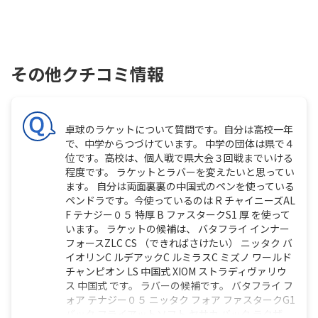
その他クチコミ情報
卓球のラケットについて質問です。自分は高校一年
で、中学からつづけています。 中学の団体は県で４
位です。高校は、個人戦で県大会３回戦までいける
程度です。 ラケットとラバーを変えたいと思ってい
ます。 自分は両面裏裏の中国式のペンを使っている
ペンドラです。今使っているのは R チャイニーズAL
F テナジー０５ 特厚 B ファスタークS1 厚 を使って
います。 ラケットの候補は、 バタフライ インナー
フォースZLC CS （できればさけたい） ニッタク バ
イオリンC ルデアックC ルミラスC ミズノ ワールド
チャンピオン LS 中国式 XIOM ストラディヴァリウ
ス 中国式 です。 ラバーの候補です。 バタフライ フ
ォア テナジー０５ ニッタク フォア ファスタークG1
バック フライアットソフト ヤサカ バック ラクザ