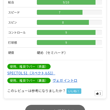
総合
9
/
10
スピード
7
スピン
8
コントロール
9
打球感
9
硬め（セミハード）
硬度
使用、推奨ラバー（表面）
SPECTOL S1（スペクトルS1）
ヴェガ イントロ
使用、推奨ラバー（裏面）
このレビューは参考になりましたか？
いいね！
1