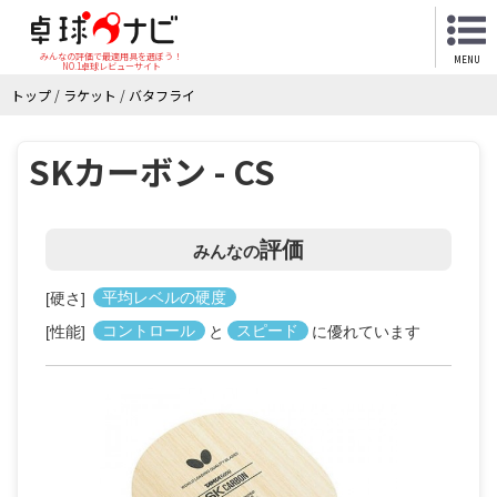
みんなの評価で最適用具を選ぼう！
MENU
NO.1卓球レビューサイト
トップ
/
ラケット
/
バタフライ
SKカーボン - CS
評価
みんなの
[硬さ]
平均レベルの硬度
[性能]
コントロール
と
スピード
に優れています