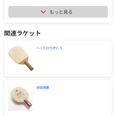
７、ラクザ７ソフト XIOM バック ヴェガヨーロッパ
今まで使ったことのあるラケットは、 SK7、キーシ
もっと見る
ョットライト、MAXカーボン３Dです。 SK７がとて
もよかったし、MAXカーボンも柔らかいラバーを張
れば打球感がよかったです。 キーショットライトは
軽かったです。ちなみに僕はいままでシェイクでし
関連ラケット
た。 今まで使ったことがあるラバーは、 スレイバ
ーEL、ラウンデル、ブライスFX、レナノスソフ
ト、ハモンド、ラクザ７、ラクザ７ソフト、 マーク
ハッドロウJPV - S
V ３０、ヴェガプロ、ヴェガエリートなどです。 そ
の中でよかったものは、ラクザ７（ソフトも）、ヴ
ェガプロです。 ブライスFXはSK７に張ったら最高
によかったです。 ラケットやラバーを変える理由
は、テナジーが回転の影響をかなり受けて、 フリッ
クなどの台上処理が難しいからです。あと、ループ
ドライブに弱いからです。 そこで、回転の影響を受
けにくいファスタークG1を候補に入れました。 実
吉田海偉
際に使ってみましたが、安定性がかなりあり、とて
もよかったです。 ただ硬かったので、ソフトなラケ
ットにいいと思いました。 けどテナジーよりも少
し威力が下がったり、勝手に回転がかかることが あ
まりありませんでした。 自分の今までの感想はこん