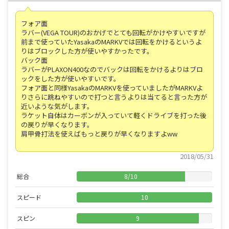
フォア面
ラバー(VEGA TOUR)のおかげでとても回転がかけやすいですが
前まで使っていたYasakaのMARKVでは回転をかけるというよ
りはブロックした方が使いやすかったです。
バック面
ラバーがPLAXON400なのでバックは回転をかけるよりはブロ
ックをした方が使いやすいです。
フォア面と同様YasakaのMARKVを使っていましたがMARKVよ
りさらに跳ねやすいので打つと言うよりは当てると言った方が
近いような気がします。
ラケット自体はカーボンが入っていて軽くドライブを打った後
の戻りが早くなります。
肩甲骨打法を使えばもっと戻りが早くなりますよww
2018/05/31
総合
8
/
10
スピード
10
スピン
9