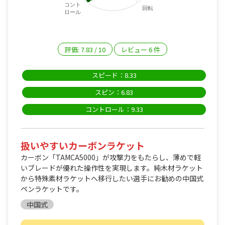
コント
回転
ロール
評価:
7.83
/
10
レビュー
6
件
スピード：8.33
スピン：6.83
コントロール：9.33
扱いやすいカーボンラケット
カーボン「TAMCA5000」が攻撃力をもたらし、薄めで軽
いブレードが優れた操作性を実現します。純木材ラケット
から特殊素材ラケットへ移行したい選手にお勧めの中国式
ペンラケットです。
中国式