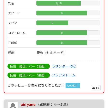
総合
7
/
10
スピード
8
スピン
5
コントロール
8
打球感
8
硬め（セミハード）
硬度
ラザンター R42
使用、推奨ラバー（表面）
フレアストーム
使用、推奨ラバー（裏面）
このレビューは参考になりましたか？
いいね！
10
airi yano
（卓球歴：４～５年）