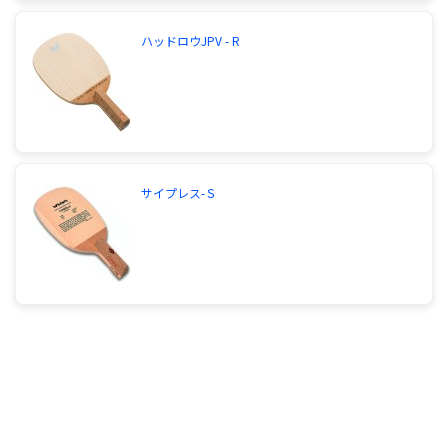
な感じです。 戦型は、バックでつなげて、フォアの
ドライブでコースをついたり、角度うちで決めま
ハッドロウJPV - R
す。 レシーブはストップやチキータが多いです。
今求めているのは、台上処理がしやすく、ドライブ
の安定性があり、角度うちがしやすいものです。 み
なさんがこんな僕にすすめることができるラケッ
ト、ラバーの組み合わせを教えてください。 長文す
いませんでした。
この程度の長文なら全然ＯＫです。 こういう質問の
サイプレス-Ｓ
仕方を他の質問者に見習ってほしいところです(笑)
私のオススメは、ルデアックですね。 ７枚合板の
中でも、比較的ソフトなラケットですし、威力も十
分です。 フォアにはラクザ７、バックにはフライア
ットソフトが良いかと。 フライアットは、つなぎ
のボールにも十分スピードがありますし、中ペンの
裏面のスタンダードラバーになりそうな？気もしま
す。 フォアには、スピードの押さえも利き、台上も
良いラクザ７ですね。 補足:ファスタークが気に入
って、ラクザ7がダメと言う事は、擦るドライブを
多用しているのでは無いかと考えられます。 シート
の引っかかりが強いラバーが好みなようです。ラク