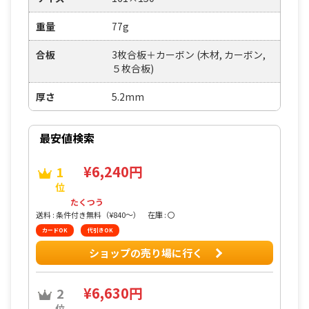
重量
77g
合板
3枚合板＋カーボン (木材, カーボン,
５枚合板)
厚さ
5.2mm
最安値検索
¥6,240円
1
位
たくつう
送料 : 条件付き無料（¥840〜）
在庫 : 〇
カードOK
代引きOK
ショップの売り場に行く
¥6,630円
2
位