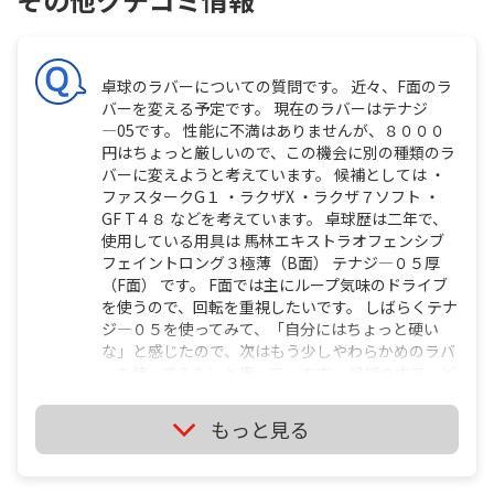
卓球のラバーについての質問です。 近々、F面のラ
バーを変える予定です。 現在のラバーはテナジ
―05です。 性能に不満はありませんが、８０００
円はちょっと厳しいので、この機会に別の種類のラ
バーに変えようと考えています。 候補としては ・
ファスタークG１ ・ラクザX ・ラクザ７ソフト ・
GF T４８ などを考えています。 卓球歴は二年で、
使用している用具は 馬林エキストラオフェンシブ
フェイントロング３極薄（B面） テナジ―０５厚
（F面） です。 F面では主にループ気味のドライブ
を使うので、回転を重視したいです。 しばらくテナ
ジ―０５を使ってみて、「自分にはちょっと硬い
な」と感じたので、次はもう少しやわらかめのラバ
ーを使ってみたいと思っています。 候補の中で、ど
れが一番自分の目的に合っているのでしょうか。 ま
た、候補以外でもおすすめのラバーがあったら教え
もっと見る
ていただけると嬉しいです。 よろしくお願いしま
す。