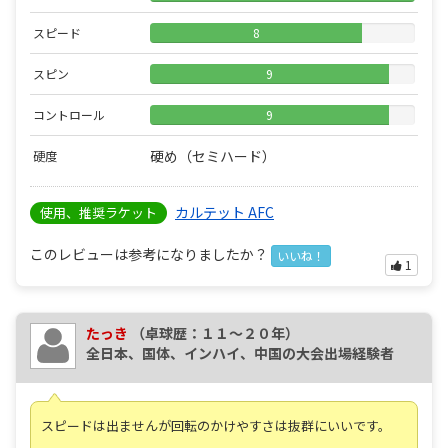
スピード
8
スピン
9
コントロール
9
硬め（セミハード）
硬度
カルテット AFC
使用、推奨ラケット
このレビューは参考になりましたか？
いいね！
1
たっき
（卓球歴：１１～２０年）
全日本、国体、インハイ、中国の大会出場経験者
スピードは出ませんが回転のかけやすさは抜群にいいです。