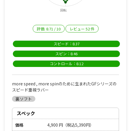
回転
評価:
8.71
/
10
レビュー
52
件
スピード：8.37
スピン：8.46
コントロール：8.12
more speed , more spinのために生まれたGFシリーズの
スピード重視ラバー
裏ソフト
スペック
価格
4,900
円
（税込5,390円）