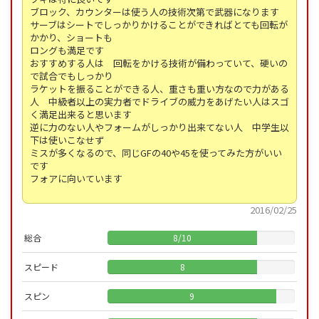
ブロック、カウンターは使う人の技術次第で武器になります
サーブはシートでしっかりかけることができればとても回転が
かかり、ショートも
ロングも満足です
おすすめする人は 回転をかける技術が備わっていて、硬いの
で試合でもしっかり
ラケットを振ることができる人、重さも重い方なので力がある
人 中級者以上の実力者でドライブの威力をあげたい人はスゴ
く満足出来ると思います
逆に力のない人やフォームがしっかり出来てない人 中学生以
下は使いこなせず
ミスが多くなるので、同じGFの40や45を使ってみた方がいい
です
フォアに向いています
2016/02/25
総合
8
/
10
スピード
8
スピン
9