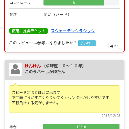
コントロール
8
硬い（ハード）
硬度
スウェーデンクラシック
使用、推奨ラケット
このレビューは参考になりましたか？
いいね！
63
けんけん
（卓球歴：６～１０年）
このラバーしか勝たん
スピードはほどほどに出ます
下回転打ちがすごくやりやすくカウンターがしやすいです
回転負けする気がしません。
2019/12/23
総合
10
/
10