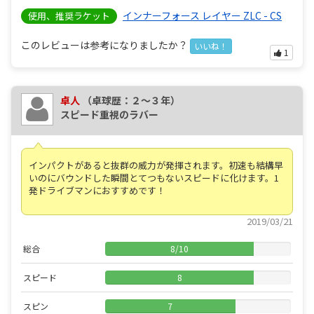
インナーフォース レイヤー ZLC - CS
使用、推奨ラケット
このレビューは参考になりましたか？
いいね！
1
卓人
（卓球歴：２～３年）
スピード重視のラバー
インパクトがあると抜群の威力が発揮されます。初速も結構早
いのにバウンドした瞬間とてつもないスピードに化けます。1
発ドライブマンにおすすめです！
2019/03/21
総合
8
/
10
スピード
8
スピン
7