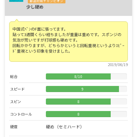
都道府県チャンピオン
少し硬め
中国式ﾍﾟﾝのF面に張ってます。
貼って3週間くらい経ちましたが重量は重めです。スポンジの
気泡が荒いですが打球感も硬めです。
回転かかりますが、どちらかというと回転重視というよりｽﾋﾟｰ
ﾄﾞ重視という印象を受けました。
2019/06/19
総合
8
/
10
スピード
9
スピン
8
コントロール
8
硬め（セミハード）
硬度