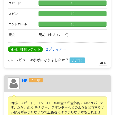
スピード
10
スピン
10
コントロール
10
硬め（セミハード）
硬度
セプティアー
使用、推奨ラケット
このレビューは参考になりましたか？
いいね！
6
MK
全中3位
回転、スピード、コントロールの全てが全体的にいいラバーで
す。ただ、G1やテナジー、ラザンターなどのようなとびきりい
い部分があまりないので上級者にはつまらないかもしれませ