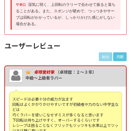
湿気に弱く、上回転のラリーで合わせて振ると落ち
▽辛口
ることがある。また、スポンジが硬めで、つっつきやサー
ブは回転がかかっているが、しっかりかけた感じがしない
場合がある。
ユーザーレビュー
総合
月間
卓球愛好家
（卓球歴：２～３年）
中級～上級者ラバー
スピードは必要十分の威力が出ます
回転はよくかかりかけやすいですが初級者や力のない中学生な
どは
巧くラバーを使いこなせずミスが多くなると思います
下回転は持ち上げやすく、オーバーするくらいです
レシーブは困ることなくフリックもツッツキも水準以上でツッ
ツキは特に良いです