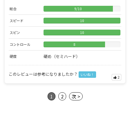
総合
9
/
10
スピード
10
スピン
10
コントロール
8
硬め（セミハード）
硬度
このレビューは参考になりましたか？
いいね！
2
1
2
次 >