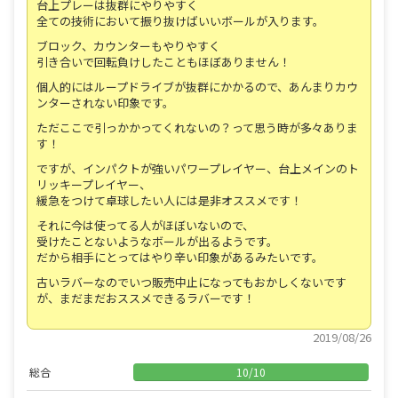
台上プレーは抜群にやりやすく
全ての技術において振り抜けばいいボールが入ります。
ブロック、カウンターもやりやすく
引き合いで回転負けしたこともほぼありません！
個人的にはループドライブが抜群にかかるので、あんまりカウ
ンターされない印象です。
ただここで引っかかってくれないの？って思う時が多々ありま
す！
ですが、インパクトが強いパワープレイヤー、台上メインのト
リッキープレイヤー、
緩急をつけて卓球したい人には是非オススメです！
それに今は使ってる人がほぼいないので、
受けたことないようなボールが出るようです。
だから相手にとってはやり辛い印象があるみたいです。
古いラバーなのでいつ販売中止になってもおかしくないです
が、まだまだおススメできるラバーです！
2019/08/26
総合
10
/
10