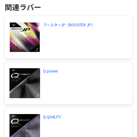
関連ラバー
xは世間的には固いと思いますので、筋力に自信が
あるならおすすめします。 ですが、テナジー05が
固いということなのでラクザ7ソフトをおすすめし
たいです。 柔らかいので回転がかけやすいです。
ブースターJP（BOOSTER JP）
出来れば戦績とかかいてほしいですが。 ちなみに
自分は県大会出場が最高で、 ラケットは インナー
フォースalc Fラクザx Bオメガ5アジアです。 捕捉
県大会に出ているとなるとテナジー05fxをおすすめ
します。といいたいところなのですが、高いので
（高くなってしまうので）あげられた中では ファス
タークG-1が、一番良いかと。 おそらくテナジーよ
Q power
りかは柔らかいでしょう。
サイトを見る
Q QUALITY