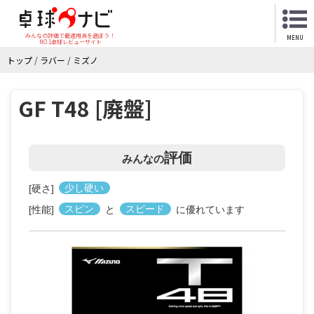
みんなの評価で最適用具を選ぼう！
MENU
NO.1卓球レビューサイト
トップ
/
ラバー
/
ミズノ
GF T48 [廃盤]
評価
みんなの
[硬さ]
少し硬い
[性能]
スピン
と
スピード
に優れています