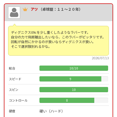
アツ
（卓球歴：１１～２０年）
ディグニクス09cを少し重くしたようなラバーです。
自分の力で飛距離出したいなら、このラバーがピッタリです。
回転が自然にかかるのが良いならディグニクスが良い。
そこで選択肢別れるかな。
2026/07/13
総合
10
/
10
スピード
9
スピン
10
コントロール
8
硬い（ハード）
硬度