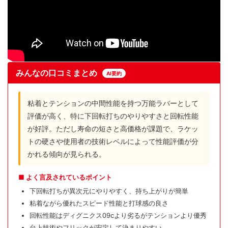
みんなの口コミまとめ
AI要約
粘着とテンションの中間性能を持つ万能ラバーとして
評価が高く、特に下回転打ちのやりやすさと回転性能
が好評。ただし寿命の短さと高価格が課題で、ラケッ
トの硬さや使用者の技術レベルによって性能評価が分
かれる傾向が見られる。
■ よく言及されているポイント
下回転打ちが異次元にやりやすく、持ち上がりが簡単
粘着ながら優れたスピード性能と打球感の良さ
回転性能はディグニクス09cより劣るがテンションより優秀
台上技術やフリックが安定して決まりやすい