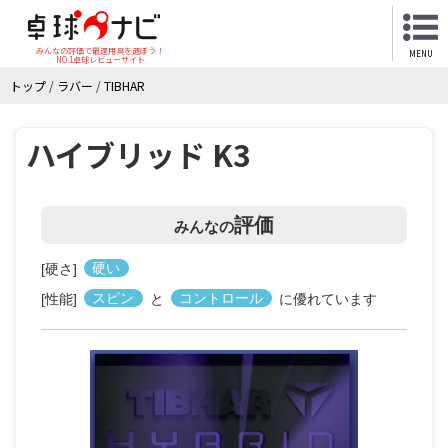
みんなの評価で最適用具を選ぼう！
MENU
NO.1卓球レビューサイト
トップ
/
ラバー
/
TIBHAR
ハイブリッド K3
評価
みんなの
[硬さ]
硬い
[性能]
スピン
と
コントロール
に優れています