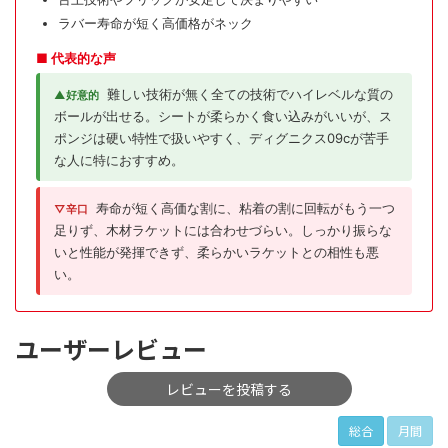
ラバー寿命が短く高価格がネック
■ 代表的な声
難しい技術が無く全ての技術でハイレベルな質の
▲好意的
ボールが出せる。シートが柔らかく食い込みがいいが、ス
ポンジは硬い特性で扱いやすく、ディグニクス09cが苦手
な人に特におすすめ。
寿命が短く高価な割に、粘着の割に回転がもう一つ
▽辛口
足りず、木材ラケットには合わせづらい。しっかり振らな
いと性能が発揮できず、柔らかいラケットとの相性も悪
い。
ユーザーレビュー
レビューを投稿する
総合
月間