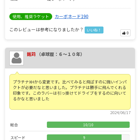
カーボネード190
使用、推奨ラケット
このレビューは参考になりましたか？
いいね！
0
銘苅
（卓球歴：６～１０年）
プラチナXHから変更です。比べてみると飛ばすのに強いインパ
クトが必要だなと思いました。プラチナは勝手に飛んでくれる
印象です。このラバーは引っ掛けてドライブをするのに向いて
るかなと思いました
2024/06/17
総合
10
/
10
スピード
9