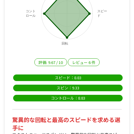
コント
スピー
ロール
ド
回転
評価:
9.67
/
10
レビュー
6
件
スピード：8.83
スピン：9.33
コントロール：8.83
驚異的な回転と最高のスピードを求める選
手に