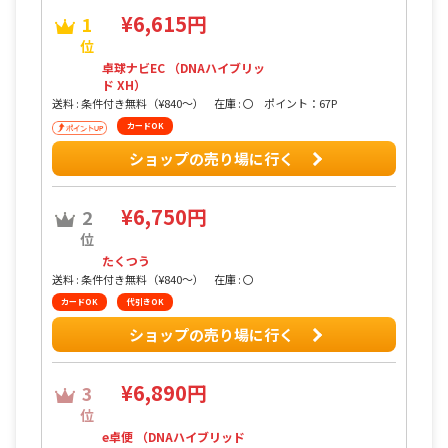
¥6,615円
1
位
卓球ナビEC （DNAハイブリッ
ド XH）
送料 : 条件付き無料（¥840〜）
在庫 : 〇
ポイント：67P
カードOK
ショップの売り場に行く
¥6,750円
2
位
たくつう
送料 : 条件付き無料（¥840〜）
在庫 : 〇
カードOK
代引きOK
ショップの売り場に行く
¥6,890円
3
位
e卓便 （DNAハイブリッド