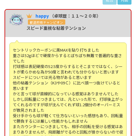
happy
（卓球歴：１１～２０年）
都道府県チャンピオン
スピード重視な粘着テンション
セントリックカーボンに黒MAXを貼り打ちました
重さは52gほどで硬度からするとぼちぼち無難で普遍的な重さ
でした
打球感は表記硬度の52.5度からするとそこまでではなく、シー
トが柔らかめな為か50度と言われても分からないと思います
スピードについては光る物があると思います
他の粘着テンション（K3や09Ｃ）に比べ頭一つ抜けていると
思います
かと言って球が直線的になっている感覚はありませんでした
しかし回転量につきましては、凡といった形で、打球後上がっ
てくれるのですが球が沈んでくれず球1.2個分のオーバーミス
が散見されました
受け手からも球が軽くて仕方ないといった感想もあり、回転量
で勝負するには厳しい性能かもしれません
またカウンターにつきましても、相手の回転を受ける感覚はあ
まりありませんが、飛距離がでるのと回転が掛からないので収