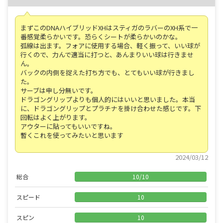
まずこのDNAハイブリッドXHはスティガのラバーのXH系で一
番感覚柔らかいです。恐らくシートが柔らかいのかな。
弧線は出ます。フォアに使用する場合、軽く振って、いい球が
行くので、力んで適当に打つと、あんまりいい球は行きませ
ん。
バックの内側を捉えた打ち方でも、とてもいい球が行きまし
た。
サーブは申し分無いです。
ドラゴングリップよりも個人的にはいいと思いました。本当
に、ドラゴングリップとプラチナを掛け合わせた感じです。下
回転はよく上がります。
アウターに貼ってもいいですね。
暫くこれを使ってみたいと思います
2024/03/12
総合
10
/
10
スピード
10
スピン
10