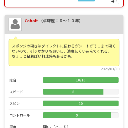
6
Cobalt
（卓球歴：６～１０年）
スポンジの硬さはダイレクトに伝わるがシートがそこまで硬く
ないので、引っかかりも良いし、適度にくい込んでくれる。
ちょっと粘着ぽい打球感もあるかも。
2026/03/30
総合
10
/
10
スピード
8
スピン
10
コントロール
9
硬い（ハード）
硬度