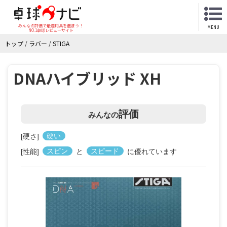
みんなの評価で最適用具を選ぼう！
MENU
NO.1卓球レビューサイト
トップ
/
ラバー
/
STIGA
DNAハイブリッド XH
評価
みんなの
[硬さ]
硬い
[性能]
スピン
と
スピード
に優れています