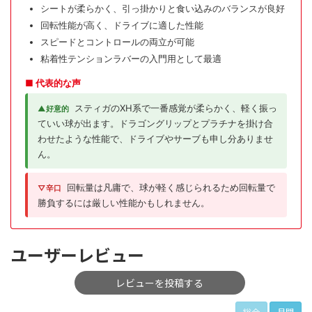
シートが柔らかく、引っ掛かりと食い込みのバランスが良好
回転性能が高く、ドライブに適した性能
スピードとコントロールの両立が可能
粘着性テンションラバーの入門用として最適
■ 代表的な声
スティガのXH系で一番感覚が柔らかく、軽く振っ
▲好意的
ていい球が出ます。ドラゴングリップとプラチナを掛け合
わせたような性能で、ドライブやサーブも申し分ありませ
ん。
回転量は凡庸で、球が軽く感じられるため回転量で
▽辛口
勝負するには厳しい性能かもしれません。
ユーザーレビュー
レビューを投稿する
総合
月間