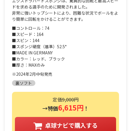
エクストラハードスポンジは、驚異的な回転と最高スピー
ドを求める選手のために開発されました。
非常に強いトップシートにより、困難な状況でボールをよ
り簡単に回転をかけることができます。
■コントロール：74
■スピード：164
■スピン：144
■スポンジ硬度（基準）52.5°
■MADE IN GERMANY
■カラー：レッド、ブラック
■厚さ：MAXのみ
※2024年2月中旬発売
裏ソフト
定価
9,000円
6,615円
→特価
！
卓球ナビで購入する