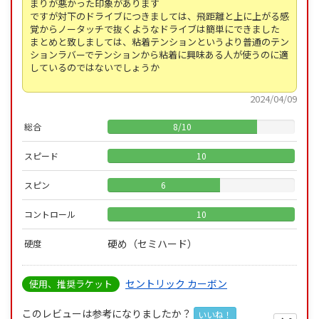
まりが悪かった印象があります
ですが対下のドライブにつきましては、飛距離と上に上がる感
覚からノータッチで抜くようなドライブは簡単にできました
まとめと致しましては、粘着テンションというより普通のテン
ションラバーでテンションから粘着に興味ある人が使うのに適
しているのではないでしょうか
2024/04/09
総合
8
/
10
スピード
10
スピン
6
コントロール
10
硬め（セミハード）
硬度
セントリック カーボン
使用、推奨ラケット
このレビューは参考になりましたか？
いいね！