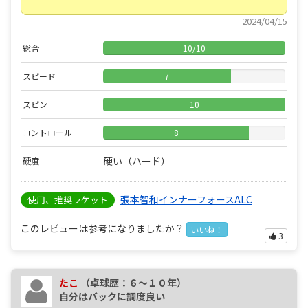
2024/04/15
総合
10
/
10
スピード
7
スピン
10
コントロール
8
硬い（ハード）
硬度
張本智和インナーフォースALC
使用、推奨ラケット
このレビューは参考になりましたか？
いいね！
3
たこ
（卓球歴：６～１０年）
自分はバックに調度良い