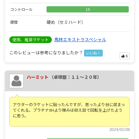
コントロール
10
硬め（セミハード）
硬度
馬林エキストラスペシャル
使用、推奨ラケット
このレビューは参考になりましたか？
いいね！
6
ハーミット
（卓球歴：１１～２０年）
アウターのラケットに貼ったんですが、思ったより台に収まっ
てくれる。プラチナXHより弾みは抑え目で回転を上げたよう
に思う。
2024/03/08