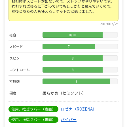
軽打時はスピードが出ないので、ストップがやりやすいです。
強打すれば後ろに下がっていてもしっかりと飛んでいくので、
前後どちらの人も使えるラケットだと感じました。
2019/07/25
総合
8
/
10
スピード
7
スピン
8
コントロール
8
打球感
9
柔らかめ（セミソフト）
硬度
ロゼナ（ROZENA）
使用、推奨ラバー（表面）
バイパー
使用、推奨ラバー（裏面）