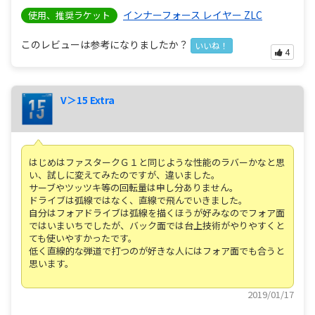
インナーフォース レイヤー ZLC
使用、推奨ラケット
このレビューは参考になりましたか？
いいね！
4
V＞15 Extra
はじめはファスタークＧ１と同じような性能のラバーかなと思
い、試しに変えてみたのですが、違いました。
サーブやツッツキ等の回転量は申し分ありません。
ドライブは弧線ではなく、直線で飛んでいきました。
自分はフォアドライブは弧線を描くほうが好みなのでフォア面
ではいまいちでしたが、バック面では台上技術がやりやすくと
ても使いやすかったです。
低く直線的な弾道で打つのが好きな人にはフォア面でも合うと
思います。
2019/01/17