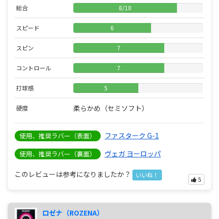
総合
8
/
10
スピード
6
スピン
7
コントロール
7
打球感
5
柔らかめ（セミソフト）
硬度
ファスターク G-1
使用、推奨ラバー（表面）
ヴェガ ヨーロッパ
使用、推奨ラバー（裏面）
このレビューは参考になりましたか？
いいね！
5
ロゼナ（ROZENA）