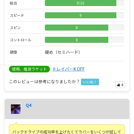
総合
9
/
10
スピード
9
スピン
8
コントロール
8
硬め（セミハード）
硬度
トレイバーK OFF
使用、推奨ラケット
このレビューは参考になりましたか？
いいね！
4
Q4
バックドライブの成功率を上げたくてラバーをいくつか試して