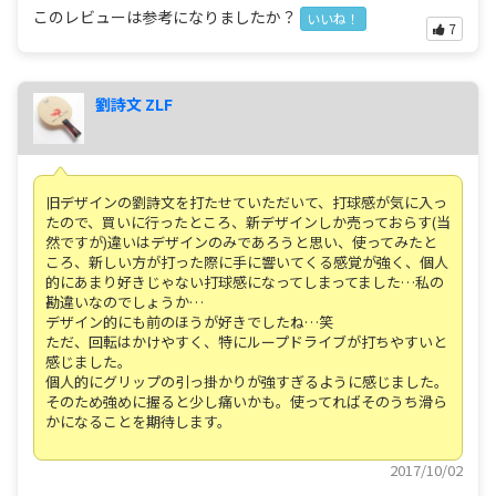
このレビューは参考になりましたか？
いいね！
7
劉詩文 ZLF
旧デザインの劉詩文を打たせていただいて、打球感が気に入っ
たので、買いに行ったところ、新デザインしか売っておらす(当
然ですが)違いはデザインのみであろうと思い、使ってみたと
ころ、新しい方が打った際に手に響いてくる感覚が強く、個人
的にあまり好きじゃない打球感になってしまってました…私の
勘違いなのでしょうか…
デザイン的にも前のほうが好きでしたね…笑
ただ、回転はかけやすく、特にループドライブが打ちやすいと
感じました。
個人的にグリップの引っ掛かりが強すぎるように感じました。
そのため強めに握ると少し痛いかも。使ってればそのうち滑ら
かになることを期待します。
2017/10/02