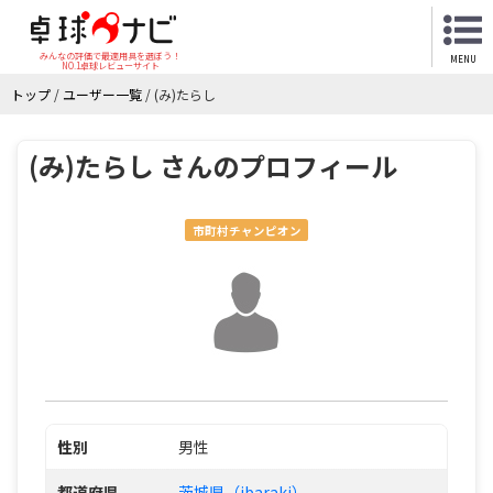
みんなの評価で最適用具を選ぼう！
MENU
NO.1卓球レビューサイト
トップ
/
ユーザー一覧
/
(み)たらし
(み)たらし さんのプロフィール
市町村チャンピオン
性別
男性
都道府県
茨城県（ibaraki）