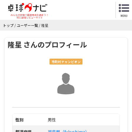
みんなの評価で最適用具を選ぼう！
MENU
NO.1卓球レビューサイト
トップ
/
ユーザー一覧
/
隆星
隆星 さんのプロフィール
市町村チャンピオン
性別
男性
都道府県
福島県（fukushima）