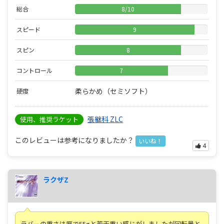
総合
8
/
10
スピード
9
スピン
8
コントロール
7
柔らかめ（セミソフト）
硬度
張継科 ZLC
使用、推奨ラケット
このレビューは参考になりましたか？
いいね！
4
ラクザZ
ラバーの重さは厚で55gと若干重い感じがしましたが回転量と