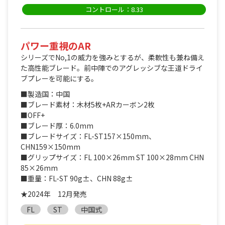
コントロール：8.33
パワー重視のAR
シリーズでNo,1の威力を強みとするが、柔軟性も兼ね備え
た高性能ブレード。前中陣でのアグレッシブな王道ドライ
ブプレーを可能にする。
■製造国：中国
■ブレード素材：木材5枚+ARカーボン2枚
■OFF+
■ブレード厚：6.0mm
■ブレードサイズ：FL-ST157×150mm、
CHN159×150mm
■グリップサイズ：FL 100×26mm ST 100×28mm CHN
85×26mm
■重量：FL-ST 90g±、CHN 88g±
★2024年 12月発売
FL
ST
中国式