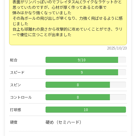
表面がリンバっぽいのでフレイタスALCライクなラケットかと
思っていたのですが、心材が厚く作ってあるとの事で
弾みはかなり強くなっていました
その為ボールの飛び出しが早くなり、力強く飛ばせるように感
じました
台上も球離れの良さから攻撃的に攻めていくことができ、ラリ
ーで優位に立つことが出来ました
2025/10/23
総合
9
/
10
スピード
9
スピン
8
コントロール
8
打球感
10
硬め（セミハード）
硬度