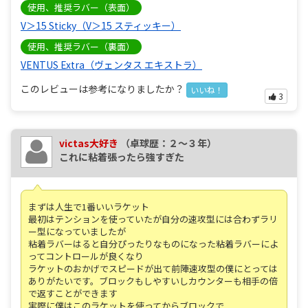
使用、推奨ラバー（表面）
V＞15 Sticky（V＞15 スティッキー）
使用、推奨ラバー（裏面）
VENTUS Extra（ヴェンタス エキストラ）
このレビューは参考になりましたか？
いいね！
3
victas大好き
（卓球歴：２～３年）
これに粘着張ったら強すぎた
まずは人生で1番いいラケット
最初はテンションを使っていたが自分の速攻型には合わずラリ
ー型になっていましたが
粘着ラバーはると自分ぴったりなものになった粘着ラバーによ
ってコントロールが良くなり
ラケットのおかげでスピードが出て前陣速攻型の僕にとっては
ありがたいです。ブロックもしやすいしカウンターも相手の倍
で返すことができます
実際に僕はこのラケットを使ってからブロックで