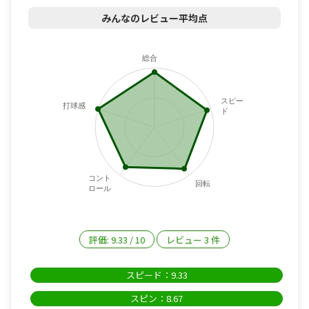
みんなのレビュー平均点
総合
スピー
打球感
ド
コント
回転
ロール
評価:
9.33
/
10
レビュー
3
件
スピード：9.33
スピン：8.67