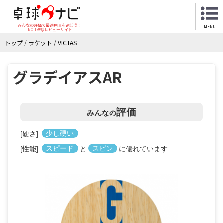
みんなの評価で最適用具を選ぼう！
MENU
NO.1卓球レビューサイト
トップ
/
ラケット
/
VICTAS
グラデイアスAR
評価
みんなの
[硬さ]
少し硬い
[性能]
スピード
と
スピン
に優れています