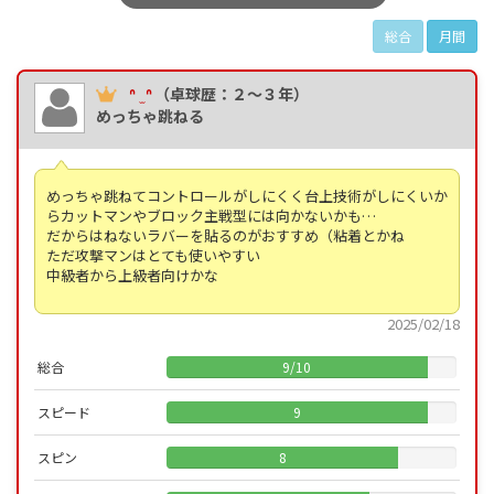
総合
月間
ᐢ ̫ ᐢ
（卓球歴：２～３年）
めっちゃ跳ねる
めっちゃ跳ねてコントロールがしにくく台上技術がしにくいか
らカットマンやブロック主戦型には向かないかも…
だからはねないラバーを貼るのがおすすめ（粘着とかね
ただ攻撃マンはとても使いやすい
中級者から上級者向けかな
2025/02/18
総合
9
/
10
スピード
9
スピン
8