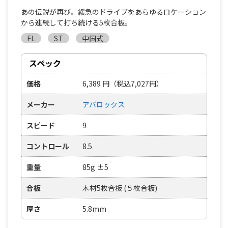
あの伝説が再び。緩急のドライブをあらゆるロケーション
から連続して打ち続ける5枚合板。
FL
ST
中国式
スペック
価格
6,389
円
（税込7,027円）
メーカー
アバロックス
スピード
9
コントロール
8.5
重量
85g ±5
合板
木材5枚合板 (５枚合板)
厚さ
5.8mm