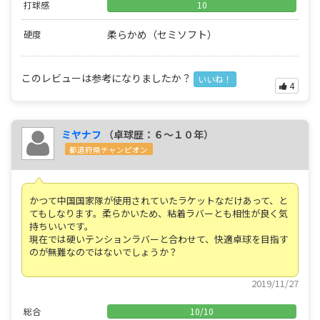
打球感
10
柔らかめ（セミソフト）
硬度
このレビューは参考になりましたか？
いいね！
4
ミヤナフ
（卓球歴：６～１０年）
都道府県チャンピオン
かつて中国国家隊が使用されていたラケットなだけあって、と
てもしなります。柔らかいため、粘着ラバーとも相性が良く気
持ちいいです。
現在では硬いテンションラバーと合わせて、快適卓球を目指す
のが無難なのではないでしょうか？
2019/11/27
総合
10
/
10