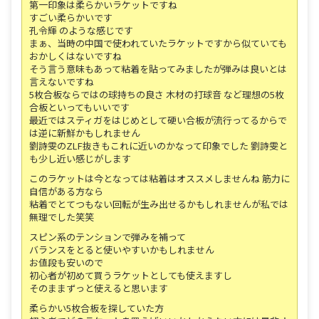
第一印象は柔らかいラケットですね
すごい柔らかいです
孔令輝 のような感じです
まぁ、当時の中国で使われていたラケットですから似ていても
おかしくはないですね
そう言う意味もあって粘着を貼ってみましたが弾みは良いとは
言えないですね
5枚合板ならではの球持ちの良さ 木材の打球音 など理想の5枚
合板といってもいいです
最近ではスティガをはじめとして硬い合板が流行ってるからで
は逆に新鮮かもしれません
劉詩雯のZLF抜きもこれに近いのかなって印象でした 劉詩雯と
も少し近い感じがします
このラケットは今となっては粘着はオススメしませんね 筋力に
自信がある方なら
粘着でとてつもない回転が生み出せるかもしれませんが私では
無理でした笑笑
スピン系のテンションで弾みを補って
バランスをとると使いやすいかもしれません
お値段も安いので
初心者が初めて買うラケットとしても使えますし
そのままずっと使えると思います
柔らかい5枚合板を探していた方