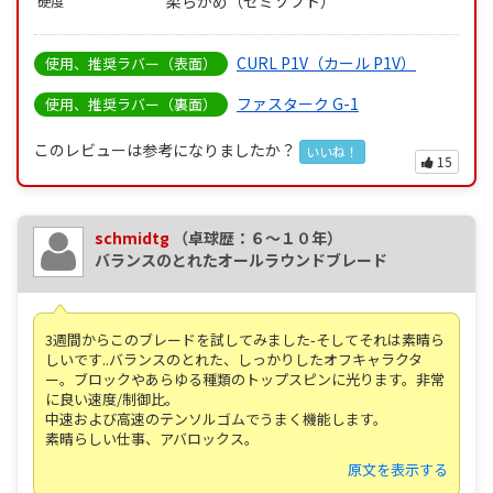
柔らかめ（セミソフト）
硬度
CURL P1V（カール P1V）
使用、推奨ラバー（表面）
ファスターク G-1
使用、推奨ラバー（裏面）
このレビューは参考になりましたか？
いいね！
15
schmidtg
（卓球歴：６～１０年）
バランスのとれたオールラウンドブレード
3週間からこのブレードを試してみました-そしてそれは素晴ら
しいです..バランスのとれた、しっかりしたオフキャラクタ
ー。ブロックやあらゆる種類のトップスピンに光ります。非常
に良い速度/制御比。
中速および高速のテンソルゴムでうまく機能します。
素晴らしい仕事、アバロックス。
原文を表示する