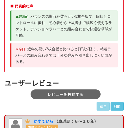
■ 代表的な声
バランスの取れた柔らかい5枚合板で、回転とコ
▲好意的
ントロールに優れ、初心者から上級者まで幅広く使えるラ
ケット。テンションラバーとの組み合わせで快適な卓球が
可能。
近年の硬い7枚合板と比べると打球が軽く、粘着ラ
▽辛口
バーとの組み合わせでは十分な弾みを引き出しにくい面が
ある。
ユーザーレビュー
レビューを投稿する
総合
月間
かすていら
（卓球歴：６～１０年）
市町村チャンピオン