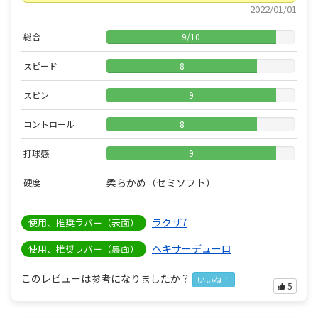
2022/01/01
総合
9
/
10
スピード
8
スピン
9
コントロール
8
打球感
9
柔らかめ（セミソフト）
硬度
ラクザ7
使用、推奨ラバー（表面）
ヘキサーデューロ
使用、推奨ラバー（裏面）
このレビューは参考になりましたか？
いいね！
5