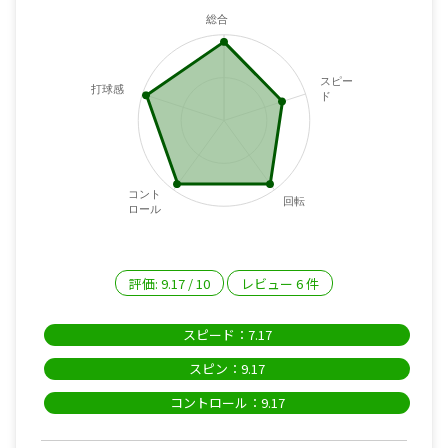
総合
スピー
打球感
ド
コント
回転
ロール
評価:
9.17
/
10
レビュー
6
件
スピード：7.17
スピン：9.17
コントロール：9.17