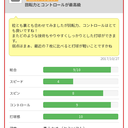
回転力とコントロールが最高級
粒とも裏とも合わせてみましたが回転力、コントロールはとて
も良いですね！
またどのような技術もやりやすくしっかりとした打球ができま
す。
弱点はまぁ、最近の７枚に比べると打球が軽いことですかね
2017/10/27
総合
9
/
10
スピード
4
スピン
8
コントロール
9
打球感
10