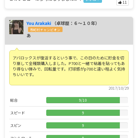
11
You Arakaki
（卓球歴：６～１０年）
市町村チャンピオン
あ
アバロックスが復活するという事で、この日のために貯金を切
り崩して全種類購入しました。P700と一緒で粘着を貼ってもあ
り得ない弾みで、回転量です。打球感がp700と違い程よく気持
ちいいです。
2017/10/29
総合
9
/
10
スピード
9
スピン
9
コントロール
9