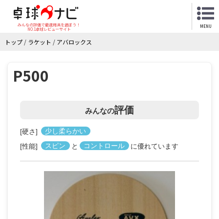
みんなの評価で最適用具を選ぼう！
MENU
NO.1卓球レビューサイト
トップ
/
ラケット
/
アバロックス
P500
評価
みんなの
[硬さ]
少し柔らかい
[性能]
スピン
と
コントロール
に優れています