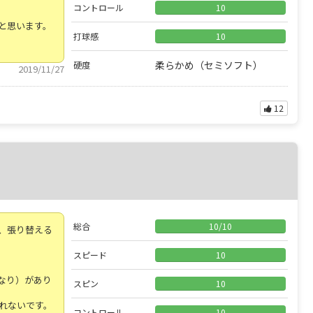
コントロール
10
と思います。
打球感
10
柔らかめ（セミソフト）
硬度
2019/11/27
12
総合
10
/
10
、張り替える
スピード
10
なり）があり
スピン
10
れないです。
コントロール
10