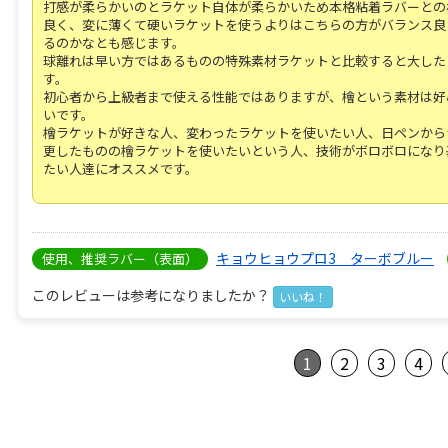
打感が柔らかいのとラケット自体が柔らかいため本格粘着ラバーとの
良く、変に薄くて硬いラケットを使うよりはこちらの方がバランス良
るのかなとも感じます。
球離れは早い方ではあるものの特殊素材ラケットと比較すると大した
す。
初心者から上級者まで使える性能ではありますが、檜という素材は好
いです。
檜ラケットが好きな人、変わったラケットを使いたい人、日ペンから
更したものの檜ラケットを使いたいという人、技術がボロボロになり
たい人達にオススメです。
キョウヒョウプロ3 ターボブルー
使用、推奨ラバー（表面）
このレビューは参考になりましたか？
いいね！
1
2
3
4