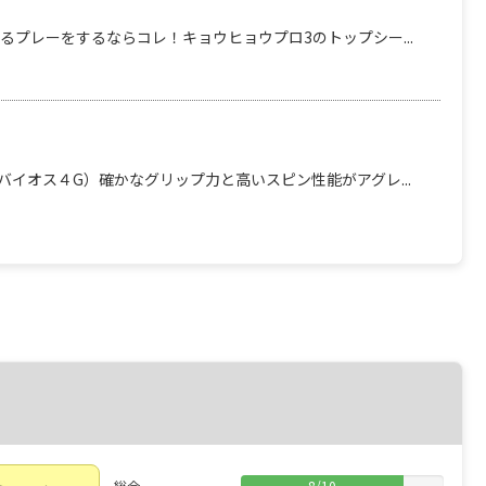
プレーをするならコレ！キョウヒョウプロ3のトップシー...
バイオス４G）確かなグリップ力と高いスピン性能がアグレ...
総合
8
/
10