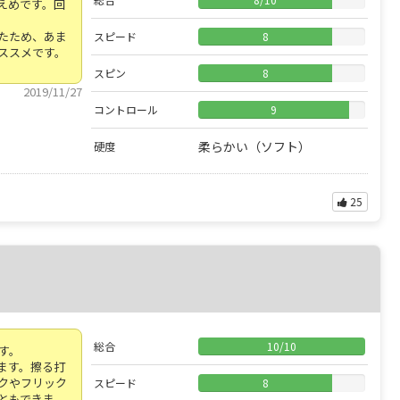
えめです。回
たため、あま
スピード
8
ススメです。
スピン
8
2019/11/27
コントロール
9
柔らかい（ソフト）
硬度
25
総合
10
/
10
す。
ます。擦る打
クやフリック
スピード
8
ともできま