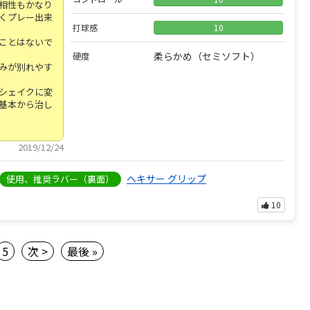
相性もかなり
くプレー出来
打球感
10
ことはないで
柔らかめ（セミソフト）
硬度
みが別れやす
シェイクに変
基本から治し
2019/12/24
ヘキサー グリップ
使用、推奨ラバー（裏面）
10
5
次 >
最後 »