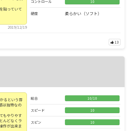
コントロール
10
を貼っていて
柔らかい（ソフト）
硬度
2019/12/19
13
総合
10
/
10
かかるという雰
感は独特なの
スピード
10
てもやりやす
ほとんどなくラ
スピン
10
操作が出来ま