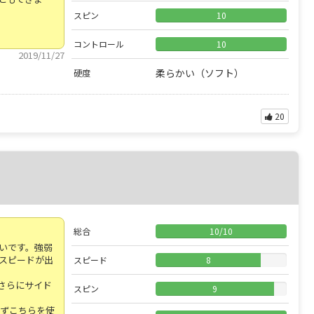
スピン
10
コントロール
10
2019/11/27
柔らかい（ソフト）
硬度
20
総合
10
/
10
いです。強弱
スピードが出
スピード
8
さらにサイド
スピン
9
まずこちらを使