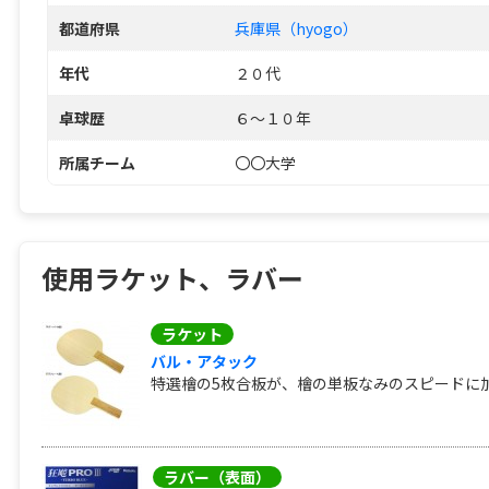
都道府県
兵庫県（hyogo）
年代
２０代
卓球歴
６～１０年
所属チーム
〇〇大学
使用ラケット、ラバー
ラケット
バル・アタック
特選檜の5枚合板が、檜の単板なみのスピードに加
ラバー（表面）