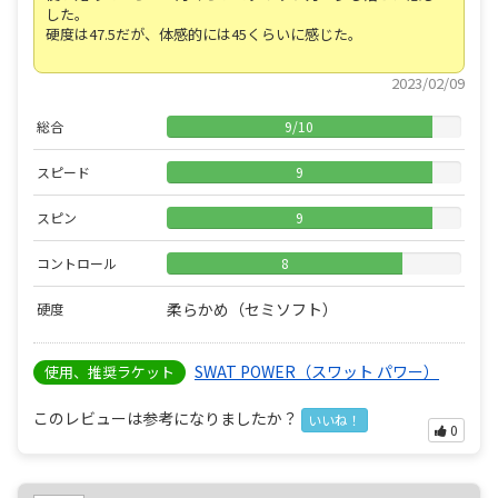
した。
硬度は47.5だが、体感的には45くらいに感じた。
2023/02/09
総合
9
/
10
スピード
9
スピン
9
コントロール
8
柔らかめ（セミソフト）
硬度
SWAT POWER（スワット パワー）
使用、推奨ラケット
このレビューは参考になりましたか？
いいね！
0