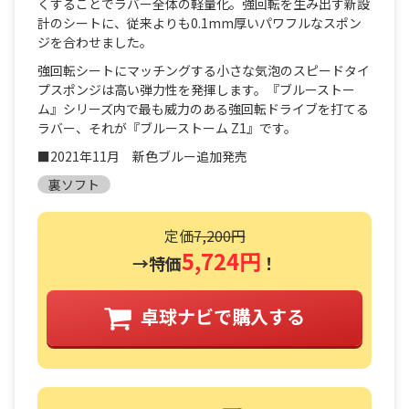
くすることでラバー全体の軽量化。強回転を生み出す新設
計のシートに、従来よりも0.1mm厚いパワフルなスポン
ジを合わせました。
強回転シートにマッチングする小さな気泡のスピードタイ
プスポンジは高い弾力性を発揮します。『ブルーストー
ム』シリーズ内で最も威力のある強回転ドライブを打てる
ラバー、それが『ブルーストーム Z1』です。
■2021年11月 新色ブルー追加発売
裏ソフト
定価
7,200円
5,724円
→特価
！
卓球ナビで購入する