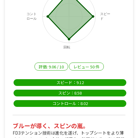
コント
スピー
ロール
ド
回転
評価:
9.06
/
10
レビュー
50
件
スピード：9.12
スピン：8.58
コントロール：8.02
ブルーが導く、スピンの嵐。
FD3テンション技術は進化を遂げ、トップシートをより薄