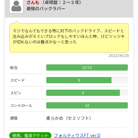
さんも
（卓球歴：２～３年）
最強のバックラバー
マジでなんでもできる特に対下のバックドライブ、スピードと
沈み込みがえぐいブロックもしやすいほんと神、けどツッツキ
が切れないのは難点かなーと思った
2022/06/28
総合
10
/
10
スピード
8
スピン
9
コントロール
10
柔らかめ（セミソフト）
硬度
フォルティウスFT ver.D
使用、推奨ラケット