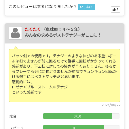
このレビューは参考になりましたか？
いいね！
3
たくたく
（卓球歴：４～５年）
みんなの求めるポストテナジーがここに！
バック側での使用です。テナジーのような伸びのある重いボー
ルは打てませんが前に振るだけで勝手に回転がかかってくれる
感覚があり、下回転に対しての怖さが全くありません。後ろか
らプレーする分には物足りませんが前陣でキョンキョン回転か
ける選手にはベストマッチだと思います。
感覚的には、
ロゼナ＜ブルーストーム≪テナジー
といった感覚です
2024/06/22
総合
9
/
10
スピード
8