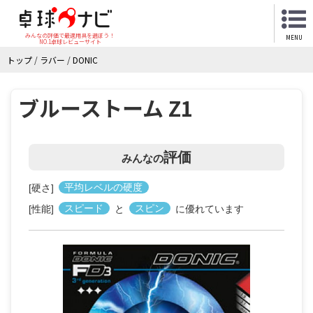
みんなの評価で最適用具を選ぼう！
MENU
NO.1卓球レビューサイト
トップ
/
ラバー
/
DONIC
ブルーストーム Z1
評価
みんなの
[硬さ]
平均レベルの硬度
[性能]
スピード
と
スピン
に優れています