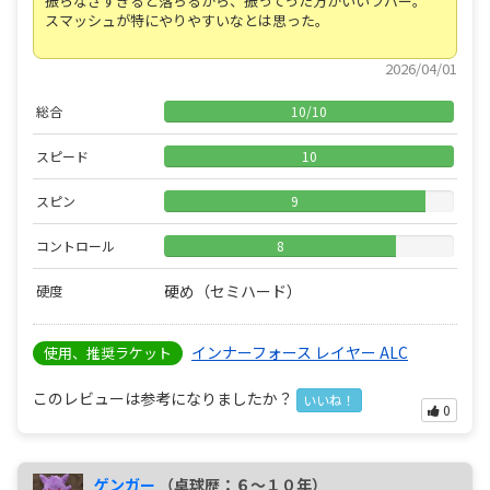
振らなさすぎると落ちるから、振ってった方がいいラバー。
スマッシュが特にやりやすいなとは思った。
2026/04/01
総合
10
/
10
スピード
10
スピン
9
コントロール
8
硬め（セミハード）
硬度
インナーフォース レイヤー ALC
使用、推奨ラケット
このレビューは参考になりましたか？
いいね！
0
ゲンガー
（卓球歴：６～１０年）