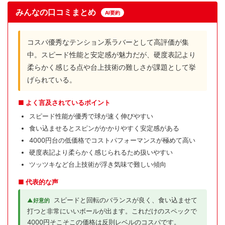
みんなの口コミまとめ
AI要約
コスパ優秀なテンション系ラバーとして高評価が集
中。スピード性能と安定感が魅力だが、硬度表記より
柔らかく感じる点や台上技術の難しさが課題として挙
げられている。
■ よく言及されているポイント
スピード性能が優秀で球が速く伸びやすい
食い込ませるとスピンがかかりやすく安定感がある
4000円台の低価格でコストパフォーマンスが極めて高い
硬度表記より柔らかく感じられるため扱いやすい
ツッツキなど台上技術が浮き気味で難しい傾向
■ 代表的な声
スピードと回転のバランスが良く、食い込ませて
▲好意的
打つと非常にいいボールが出ます。これだけのスペックで
4000円そこそこの価格は反則レベルのコスパです。