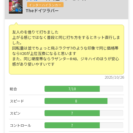
インターハイランカー
Theドイツラバー
友人のを借りて打ちました
上がる感じではなく普段と同じ打ち方をするとネット直行しま
した。
回転量は並でちょっと飛ぶラクザ7のような印象で同じ価格帯
ならV20が上位互換になると思います
また、同じ硬度帯ならラザンターR48、ジキハイのほうが安心
感があり使いやすいです
2025/10/26
総合
7
/
10
スピード
8
スピン
7
コントロール
7