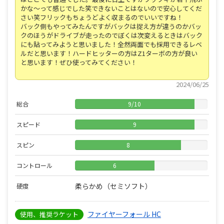
かな〜って感じでした笑できないことはないので安心してくだ
さい笑フリックもちょうどよく収まるのでいいですね！
バック側もやってみたんですがバックは捉え方が違うのかバッ
クのほうがドライブが走ったのでぼくは次変えるときはバック
にも貼ってみようと思いました！全然両面でも採用できるレベ
ルだと思います！ハードヒッターの方はZ1ターボの方が良い
と思います！ぜひ使ってみてください！
2024/06/25
総合
9
/
10
スピード
9
スピン
8
コントロール
6
柔らかめ（セミソフト）
硬度
ファイヤーフォール HC
使用、推奨ラケット