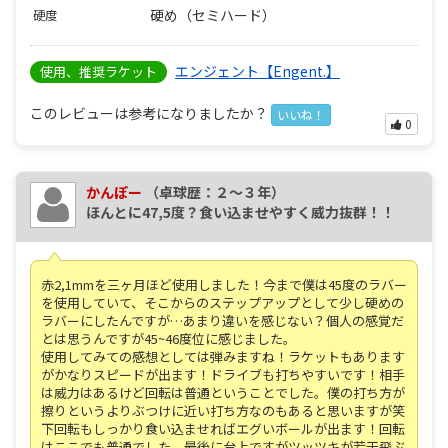
硬め（セミハード）
硬度
エンジェント【Engent.】
使用、推奨ラケット
このレビューは参考になりましたか？
いいね！
0
かんぽー
（卓球歴：２～３年）
ほんとに47,5度？食い込ませやすく威力抜群！！
赤2,1mmを三ヶ月ほど使用しました！今まで僕は45度のラバー
を使用していて、そこからのステップアップとして少し硬めの
ラバーにしたんですが…あまり違いを感じない？個人の感覚だ
とは思うんですが45~46度位に感じました。
使用してみての感想としては弾みますね！ラケットもあります
がかなりスピードが出ます！ドライブも打ちやすいです！相手
は威力はあるけど回転は普通ということでした。僕の打ち方が
擦りというよりぶつけに近い打ち方なのもあると思いますが笑
下回転もしっかり食い込ませればエグいボールが出ます！回転
はここでも普通でした。最後に台上ですがツッツキが若干飛ぶ