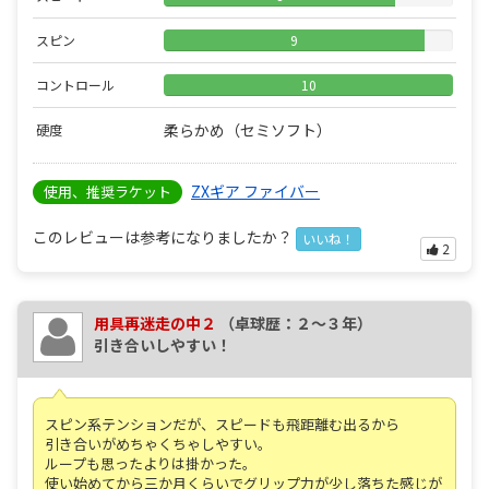
スピン
9
コントロール
10
柔らかめ（セミソフト）
硬度
ZXギア ファイバー
使用、推奨ラケット
このレビューは参考になりましたか？
いいね！
2
用具再迷走の中２
（卓球歴：２～３年）
引き合いしやすい！
スピン系テンションだが、スピードも飛距離む出るから
引き合いがめちゃくちゃしやすい。
ループも思ったよりは掛かった。
使い始めてから三か月くらいでグリップ力が少し落ちた感じが