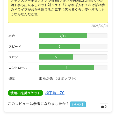
チャンスボールをフォアの省狂3ブルスポ(40度,2.2mm)で叩き
潰す事も出来るしカット対ドライブになれば入れておけば相手
のドライブが台から消えるか真下に落ちるくらい変化するしも
うなんなんだこれ
2026/02/01
総合
7
/
10
スピード
6
スピン
5
コントロール
8
柔らかめ（セミソフト）
硬度
松下浩二ZC
使用、推奨ラケット
このレビューは参考になりましたか？
いいね！
0