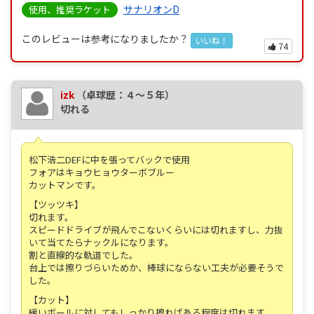
サナリオンD
使用、推奨ラケット
このレビューは参考になりましたか？
いいね！
74
izk
（卓球歴：４～５年）
切れる
松下浩二DEFに中を張ってバックで使用
フォアはキョウヒョウターボブルー
カットマンです。
【ツッツキ】
切れます。
スピードドライブが飛んでこないくらいには切れますし、力抜
いて当てたらナックルになります。
割と直線的な軌道でした。
台上では擦りづらいためか、棒球にならない工夫が必要そうで
した。
【カット】
緩いボールに対してもしっかり擦ればある程度は切れます。