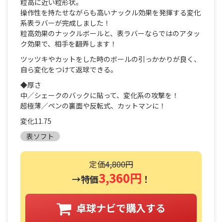
粒高に近い粒形状。
操作性を持たせながらも高いナックル効果を発揮する変化
系表ラバーが完成しました！
粒高効果のナックルボールと、表ラバーならではのアタッ
ク効果で、相手を翻弄します！
ツッツキやカットをした時のボールの引っかかりが良く、
自ら変化をつけて返球できる。
◆厚さ
中／シェークのバックに貼って、変化系の攻撃を！
超極薄／ペンの裏面や反転式、カットマンに！
変化11.75
表ソフト
定価
4,800円
3,360円
→特価
！
卓球ナビで購入する