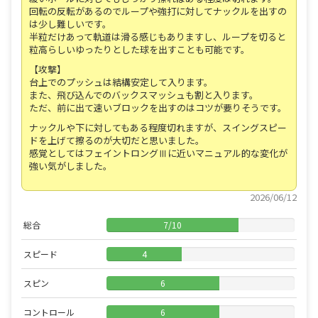
回転の反転があるのでループや強打に対してナックルを出すの
は少し難しいです。
半粒だけあって軌道は滑る感じもありますし、ループを切ると
粒高らしいゆったりとした球を出すことも可能です。
【攻撃】
台上でのプッシュは結構安定して入ります。
また、飛び込んでのバックスマッシュも割と入ります。
ただ、前に出て速いブロックを出すのはコツが要りそうです。
ナックルや下に対してもある程度切れますが、スイングスピー
ドを上げて擦るのが大切だと思いました。
感覚としてはフェイントロングⅢに近いマニュアル的な変化が
強い気がしました。
2026/06/12
総合
7
/
10
スピード
4
スピン
6
コントロール
6