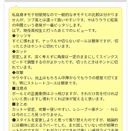
私自身オモテ初使用なので一般的なオモテとの比較は分かりま
せんが、ツブ高とは違って扱いやすいです。やはりウラと粒高
の中間という表現が一番ピッタリします。
以下、現役高校生と打ったあとでのレビューです。
◆ツッツキ
すぐに慣れます。ナックルや切らないボールは簡単ですが、切
ったときはホントに切れています。
◆カット
安定します。深く考えずに角度は一定のままにしてスイングス
ピードで調整するのがよかったです。切ったときはホントに切
れています。
◆攻撃
やりやすい。台上はもちろん中陣からでもウラの感覚で打てま
す。特にストレートコースは簡単です。
■注意点
ボールとの正面衝突はぶっ飛びますが、それだけ気を付ければ
いいと思いますし慣れてくれば体が覚えると思います。
■まとめ
カット＝安定、攻撃＝使いやすい、レシーブ＝楽チン …ＮＧ
は今のところ見つかりません。
●スタイルを変更しようと思って張り替えたのですが、結論的
には期待に応えるラバーでした。まだ試していないのが前陣カ
ットなのですが、これがクリアできれば楽しい卓球ライフを送