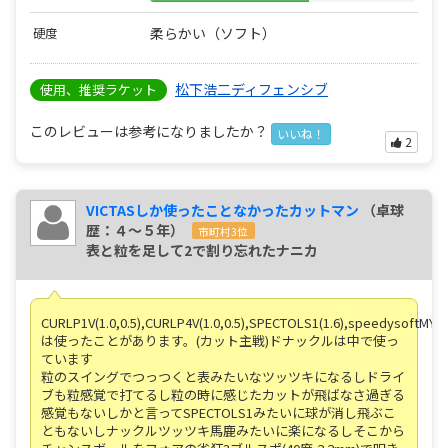
柔らかい（ソフト）
硬度
松下浩二ディフェンシブ
使用、推奨ラケット
このレビューは参考になりましたか？
いいね！
2
VICTASしか使ったことなかったカットマン
（卓球
歴：４～５年）
市町村3位
表と粒を足して2で割り忘れたナニカ
CURLP1V(1.0,0.5),CURLP4V(1.0,0.5),SPECTOLS1(1.6),speedysoftMY(1
は使ったことがあります。(カット主戦)ドナックルは中で使っ
ています
粒のスイングでつっつくと表みたいなツッツキになるしドライ
ブも粒感覚で打てるし粒の時に感じたカットが飛ばなさ過ぎる
感覚もないしかと言ってSPECTOLS1みたいに球が消し飛ぶこ
ともないしナックルツッツキ馬鹿みたいに楽になるしそこから