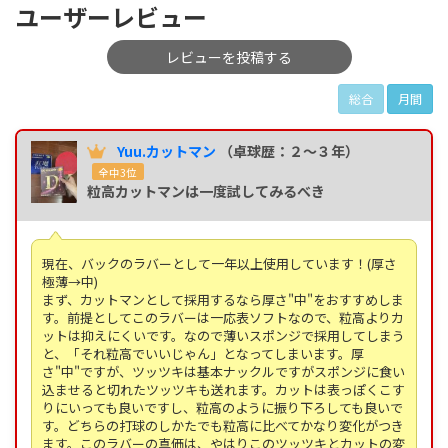
ユーザーレビュー
レビューを投稿する
総合
月間
Yuu.カットマン
（卓球歴：２～３年）
全中3位
粒高カットマンは一度試してみるべき
現在、バックのラバーとして一年以上使用しています！(厚さ
極薄→中)
まず、カットマンとして採用するなら厚さ"中"をおすすめしま
す。前提としてこのラバーは一応表ソフトなので、粒高よりカ
ットは抑えにくいです。なので薄いスポンジで採用してしまう
と、「それ粒高でいいじゃん」となってしまいます。厚
さ"中"ですが、ツッツキは基本ナックルですがスポンジに食い
込ませると切れたツッツキも送れます。カットは表っぽくこす
りにいっても良いですし、粒高のように振り下ろしても良いで
す。どちらの打球のしかたでも粒高に比べてかなり変化がつき
ます。このラバーの真価は、やはりこのツッツキとカットの変