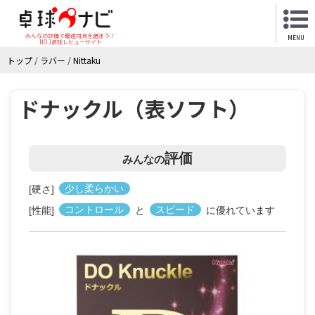
みんなの評価で最適用具を選ぼう！
MENU
NO.1卓球レビューサイト
トップ
/
ラバー
/
Nittaku
ドナックル（表ソフト）
評価
みんなの
[硬さ]
少し柔らかい
[性能]
コントロール
と
スピード
に優れています