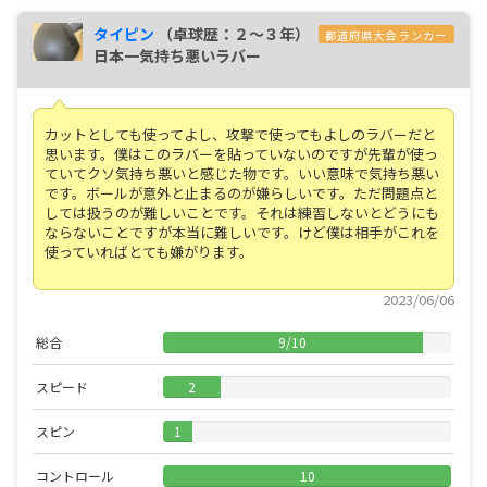
タイピン
（卓球歴：２～３年）
都道府県大会 ランカー
日本一気持ち悪いラバー
カットとしても使ってよし、攻撃で使ってもよしのラバーだと
思います。僕はこのラバーを貼っていないのですが先輩が使っ
ていてクソ気持ち悪いと感じた物です。いい意味で気持ち悪い
です。ボールが意外と止まるのが嫌らしいです。ただ問題点と
しては扱うのが難しいことです。それは練習しないとどうにも
ならないことですが本当に難しいです。けど僕は相手がこれを
使っていればとても嫌がります。
2023/06/06
総合
9
/
10
スピード
2
スピン
1
コントロール
10