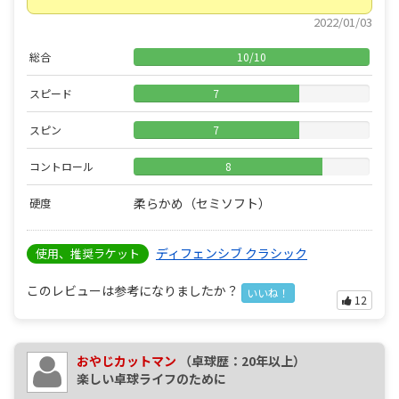
2022/01/03
総合
10
/
10
スピード
7
スピン
7
コントロール
8
柔らかめ（セミソフト）
硬度
ディフェンシブ クラシック
使用、推奨ラケット
このレビューは参考になりましたか？
いいね！
12
おやじカットマン
（卓球歴：20年以上）
楽しい卓球ライフのために