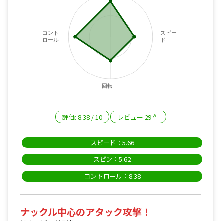
コント
スピー
ロール
ド
回転
評価:
8.38
/
10
レビュー
29
件
スピード：5.66
スピン：5.62
コントロール：8.38
ナックル中心のアタック攻撃！