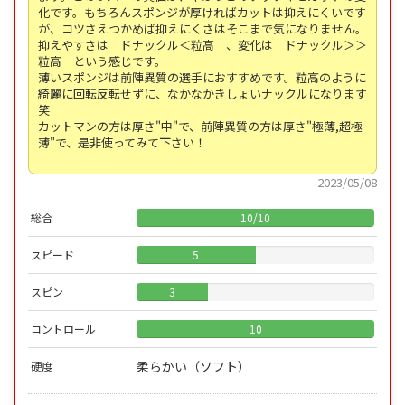
化です。もちろんスポンジが厚ければカットは抑えにくいです
が、コツさえつかめば抑えにくさはそこまで気になりません。
抑えやすさは ドナックル＜粒高 、変化は ドナックル＞＞
粒高 という感じです。
薄いスポンジは前陣異質の選手におすすめです。粒高のように
綺麗に回転反転せずに、なかなかきしょいナックルになります
笑
カットマンの方は厚さ"中"で、前陣異質の方は厚さ"極薄,超極
薄"で、是非使ってみて下さい！
2023/05/08
総合
10
/
10
スピード
5
スピン
3
コントロール
10
柔らかい（ソフト）
硬度