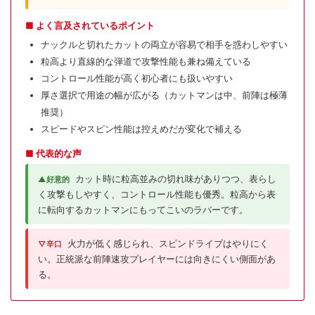
■ よく言及されているポイント
ナックルと切れたカットの両立が容易で相手を惑わしやすい
粒高より直線的な弾道で攻撃性能も兼ね備えている
コントロール性能が高く初心者にも扱いやすい
厚さ選択で用途の幅が広がる（カットマンは中、前陣は極薄
推奨）
スピードやスピン性能は控えめだが変化で補える
■ 代表的な声
カット時に粒高並みの切れ味がありつつ、表らし
▲好意的
く攻撃もしやすく、コントロール性能も優秀。粒高から表
に転向するカットマンにもってこいのラバーです。
火力が低く感じられ、スピンドライブはやりにく
▽辛口
い。正統派な前陣速攻プレイヤーには向きにくい側面があ
る。