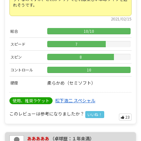
れそうです。
2021/02/15
総合
10
/
10
スピード
7
スピン
8
コントロール
10
柔らかめ（セミソフト）
硬度
松下浩二 スペシャル
使用、推奨ラケット
このレビューは参考になりましたか？
いいね！
23
あああああ
（卓球歴：１年未満）