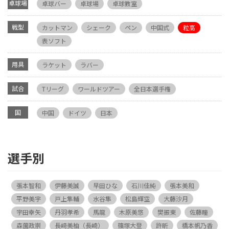
卓球場
卓球バー
卓球場
卓球教室
戦型
カットマン
シェーク
ペン
中国式
粒高
表ソフト
用具
ラケット
ラバー
試合
Tリーグ
ワールドツアー
全日本選手権
国
中国
ドイツ
日本
選手別
張本智和
伊藤美誠
早田ひな
石川佳純
張本美和
平野美宇
戸上隼輔
水谷隼
松島輝空
大藤沙月
宇田幸矢
丹羽孝希
馬龍
木原美悠
樊振東
佐藤瞳
森薗政崇
長﨑美柚（長崎）
篠塚大登
許昕
橋本帆乃香