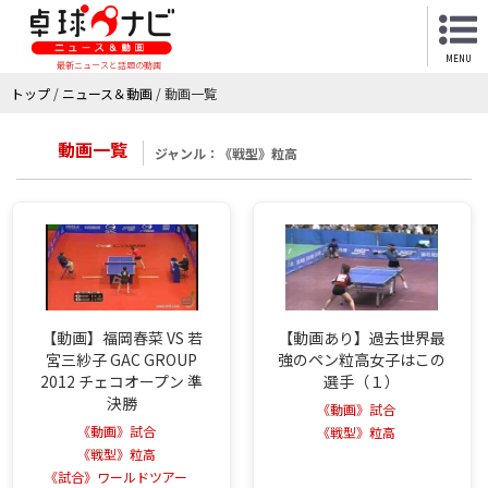
MENU
最新ニュースと話題の動画
トップ
/
ニュース＆動画
/
動画一覧
動画一覧
ジャンル：《戦型》粒高
【動画】福岡春菜 VS 若
【動画あり】過去世界最
宮三紗子 GAC GROUP
強のペン粒高女子はこの
2012 チェコオープン 準
選手（１）
決勝
《動画》試合
《動画》試合
《戦型》粒高
《戦型》粒高
《試合》ワールドツアー