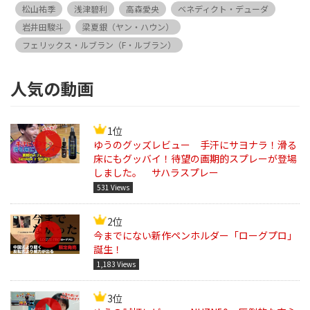
松山祐季
浅津碧利
高森愛央
ベネディクト・デューダ
岩井田駿斗
梁夏銀（ヤン・ハウン）
フェリックス・ルブラン（F・ルブラン）
人気の動画
1位
ゆうのグッズレビュー 手汗にサヨナラ！滑る
床にもグッバイ！待望の画期的スプレーが登場
しました。 サハラスプレー
531 Views
2位
今までにない新作ペンホルダー「ローグプロ」
誕生！
1,183 Views
3位