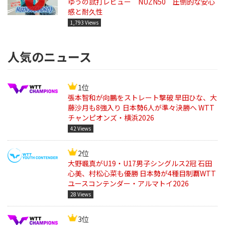
ゆうの試打レビュー NUZN50 圧倒的な安心
感と耐久性
1,793 Views
人気のニュース
1位
張本智和が向鵬をストレート撃破 早田ひな、大
藤沙月も8強入り 日本勢6人が準々決勝へ WTT
チャンピオンズ・横浜2026
42 Views
2位
大野颯真がU19・U17男子シングルス2冠 石田
心美、村松心菜も優勝 日本勢が4種目制覇WTT
ユースコンテンダー・アルマトイ2026
28 Views
3位