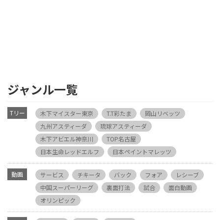
ジャンル一覧
Tリー
木下マイスター東京
T.T彩たま
岡山リベッツ
グ
九州アスティーダ
琉球アスティーダ
木下アビエル神奈川
TOP名古屋
日本生命レッドエルフ
日本ペイントマレッツ
動画
サービス
チキータ
バック
フォア
レシーブ
中国スーパーリーグ
裏面打法
試合
面白動画
オリンピック