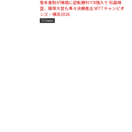
張本美和が陳熠に逆転勝利で8強入り 松島輝
空、篠塚大登も準々決勝進出 WTTチャンピオ
ンズ・横浜2026
72 Views