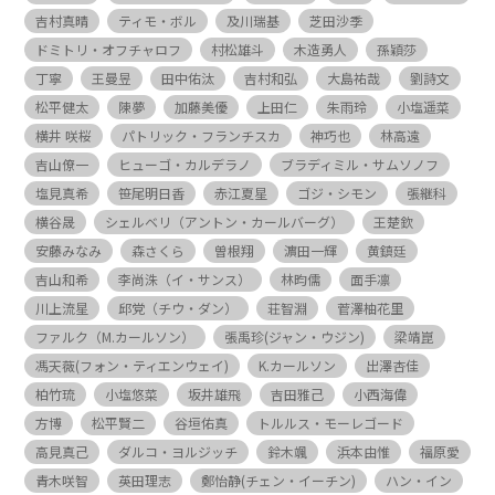
吉村真晴
ティモ・ボル
及川瑞基
芝田沙季
ドミトリ・オフチャロフ
村松雄斗
木造勇人
孫穎莎
丁寧
王曼昱
田中佑汰
吉村和弘
大島祐哉
劉詩文
松平健太
陳夢
加藤美優
上田仁
朱雨玲
小塩遥菜
横井 咲桜
パトリック・フランチスカ
神巧也
林高遠
吉山僚一
ヒューゴ・カルデラノ
ブラディミル・サムソノフ
塩見真希
笹尾明日香
赤江夏星
ゴジ・シモン
張継科
横谷晟
シェルベリ（アントン・カールバーグ）
王楚欽
安藤みなみ
森さくら
曽根翔
濵田一輝
黄鎮廷
吉山和希
李尚洙（イ・サンス）
林昀儒
面手凛
川上流星
邱党（チウ・ダン）
荘智淵
菅澤柚花里
ファルク（M.カールソン）
張禹珍(ジャン・ウジン)
梁靖崑
馮天薇(フォン・ティエンウェイ)
K.カールソン
出澤杏佳
柏竹琉
小塩悠菜
坂井雄飛
吉田雅己
小西海偉
方博
松平賢二
谷垣佑真
トルルス・モーレゴード
高見真己
ダルコ・ヨルジッチ
鈴木颯
浜本由惟
福原愛
青木咲智
英田理志
鄭怡静(チェン・イーチン)
ハン・イン