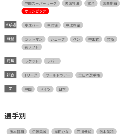
中国スーパーリーグ
裏面打法
試合
面白動画
オリンピック
卓球場
卓球バー
卓球場
卓球教室
戦型
カットマン
シェーク
ペン
中国式
粒高
表ソフト
用具
ラケット
ラバー
試合
Tリーグ
ワールドツアー
全日本選手権
国
中国
ドイツ
日本
選手別
張本智和
伊藤美誠
早田ひな
石川佳純
張本美和