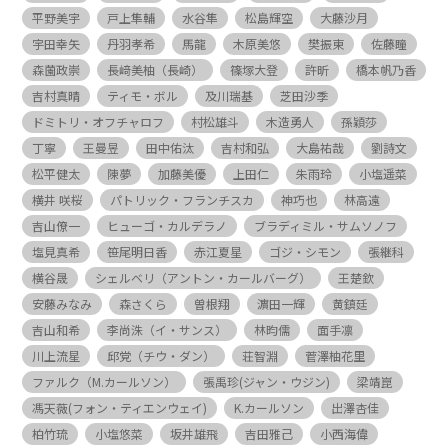
平野美宇
戸上隼輔
水谷隼
松島輝空
大藤沙月
宇田幸矢
丹羽孝希
馬龍
木原美悠
樊振東
佐藤瞳
森薗政崇
長﨑美柚（長崎）
篠塚大登
許昕
橋本帆乃香
吉村真晴
ティモ・ボル
及川瑞基
芝田沙季
ドミトリ・オフチャロフ
村松雄斗
木造勇人
孫穎莎
丁寧
王曼昱
田中佑汰
吉村和弘
大島祐哉
劉詩文
松平健太
陳夢
加藤美優
上田仁
朱雨玲
小塩遥菜
横井 咲桜
パトリック・フランチスカ
神巧也
林高遠
吉山僚一
ヒューゴ・カルデラノ
ブラディミル・サムソノフ
塩見真希
笹尾明日香
赤江夏星
ゴジ・シモン
張継科
横谷晟
シェルベリ（アントン・カールバーグ）
王楚欽
安藤みなみ
森さくら
曽根翔
濵田一輝
黄鎮廷
吉山和希
李尚洙（イ・サンス）
林昀儒
面手凛
川上流星
邱党（チウ・ダン）
荘智淵
菅澤柚花里
ファルク（M.カールソン）
張禹珍(ジャン・ウジン)
梁靖崑
馮天薇(フォン・ティエンウェイ)
K.カールソン
出澤杏佳
柏竹琉
小塩悠菜
坂井雄飛
吉田雅己
小西海偉