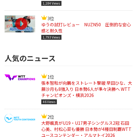
1,184 Views
3位
ゆうの試打レビュー NUZN50 圧倒的な安心
感と耐久性
1,793 Views
人気のニュース
1位
張本智和が向鵬をストレート撃破 早田ひな、大
藤沙月も8強入り 日本勢6人が準々決勝へ WTT
チャンピオンズ・横浜2026
46 Views
2位
大野颯真がU19・U17男子シングルス2冠 石田
心美、村松心菜も優勝 日本勢が4種目制覇WTT
ユースコンテンダー・アルマトイ2026