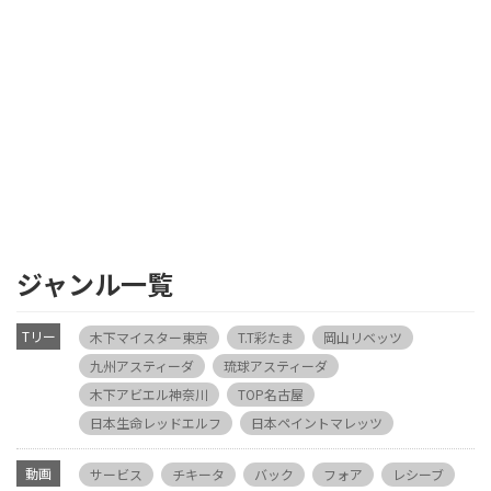
ジャンル一覧
Tリー
木下マイスター東京
T.T彩たま
岡山リベッツ
グ
九州アスティーダ
琉球アスティーダ
木下アビエル神奈川
TOP名古屋
日本生命レッドエルフ
日本ペイントマレッツ
動画
サービス
チキータ
バック
フォア
レシーブ