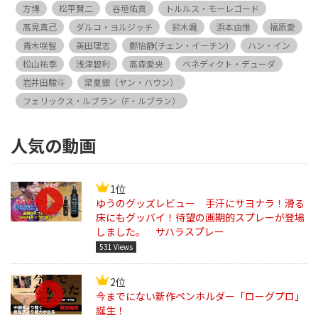
方博
松平賢二
谷垣佑真
トルルス・モーレゴード
高見真己
ダルコ・ヨルジッチ
鈴木颯
浜本由惟
福原愛
青木咲智
英田理志
鄭怡静(チェン・イーチン)
ハン・イン
松山祐季
浅津碧利
高森愛央
ベネディクト・デューダ
岩井田駿斗
梁夏銀（ヤン・ハウン）
フェリックス・ルブラン（F・ルブラン）
人気の動画
1位
ゆうのグッズレビュー 手汗にサヨナラ！滑る
床にもグッバイ！待望の画期的スプレーが登場
しました。 サハラスプレー
531 Views
2位
今までにない新作ペンホルダー「ローグプロ」
誕生！