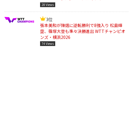
28 Views
3位
張本美和が陳熠に逆転勝利で8強入り 松島輝
空、篠塚大登も準々決勝進出 WTTチャンピオ
ンズ・横浜2026
74 Views