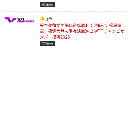
28 Views
3位
張本美和が陳熠に逆転勝利で8強入り 松島輝
空、篠塚大登も準々決勝進出 WTTチャンピオ
ンズ・横浜2026
70 Views