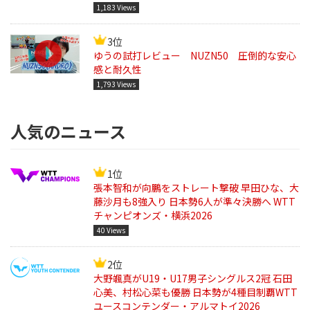
1,183 Views
3位
ゆうの試打レビュー NUZN50 圧倒的な安心
感と耐久性
1,793 Views
人気のニュース
1位
張本智和が向鵬をストレート撃破 早田ひな、大
藤沙月も8強入り 日本勢6人が準々決勝へ WTT
チャンピオンズ・横浜2026
40 Views
2位
大野颯真がU19・U17男子シングルス2冠 石田
心美、村松心菜も優勝 日本勢が4種目制覇WTT
ユースコンテンダー・アルマトイ2026