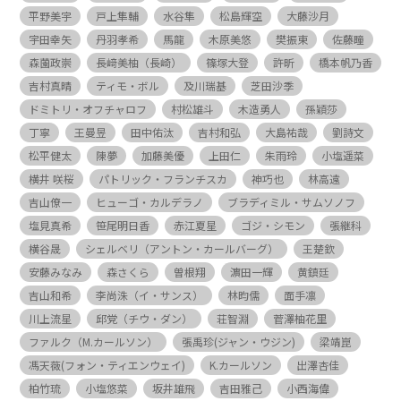
平野美宇
戸上隼輔
水谷隼
松島輝空
大藤沙月
宇田幸矢
丹羽孝希
馬龍
木原美悠
樊振東
佐藤瞳
森薗政崇
長﨑美柚（長崎）
篠塚大登
許昕
橋本帆乃香
吉村真晴
ティモ・ボル
及川瑞基
芝田沙季
ドミトリ・オフチャロフ
村松雄斗
木造勇人
孫穎莎
丁寧
王曼昱
田中佑汰
吉村和弘
大島祐哉
劉詩文
松平健太
陳夢
加藤美優
上田仁
朱雨玲
小塩遥菜
横井 咲桜
パトリック・フランチスカ
神巧也
林高遠
吉山僚一
ヒューゴ・カルデラノ
ブラディミル・サムソノフ
塩見真希
笹尾明日香
赤江夏星
ゴジ・シモン
張継科
横谷晟
シェルベリ（アントン・カールバーグ）
王楚欽
安藤みなみ
森さくら
曽根翔
濵田一輝
黄鎮廷
吉山和希
李尚洙（イ・サンス）
林昀儒
面手凛
川上流星
邱党（チウ・ダン）
荘智淵
菅澤柚花里
ファルク（M.カールソン）
張禹珍(ジャン・ウジン)
梁靖崑
馮天薇(フォン・ティエンウェイ)
K.カールソン
出澤杏佳
柏竹琉
小塩悠菜
坂井雄飛
吉田雅己
小西海偉