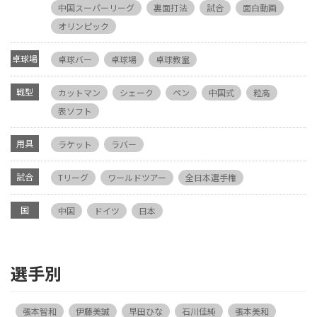
中国スーパーリーグ
裏面打法
試合
面白動画
オリンピック
卓球場
卓球バー
卓球場
卓球教室
戦型
カットマン
シェーク
ペン
中国式
粒高
表ソフト
用具
ラケット
ラバー
試合
Tリーグ
ワールドツアー
全日本選手権
国
中国
ドイツ
日本
選手別
張本智和
伊藤美誠
早田ひな
石川佳純
張本美和