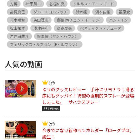
方博
松平賢二
谷垣佑真
トルルス・モーレゴード
高見真己
ダルコ・ヨルジッチ
鈴木颯
浜本由惟
福原愛
青木咲智
英田理志
鄭怡静(チェン・イーチン)
ハン・イン
松山祐季
浅津碧利
高森愛央
ベネディクト・デューダ
岩井田駿斗
梁夏銀（ヤン・ハウン）
フェリックス・ルブラン（F・ルブラン）
人気の動画
1位
ゆうのグッズレビュー 手汗にサヨナラ！滑る
床にもグッバイ！待望の画期的スプレーが登場
しました。 サハラスプレー
531 Views
2位
今までにない新作ペンホルダー「ローグプロ」
誕生！