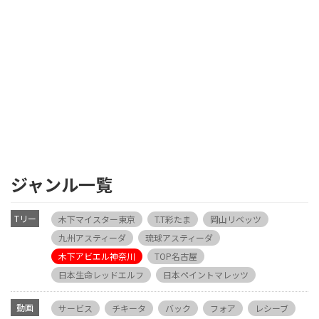
ジャンル一覧
Tリー
木下マイスター東京
T.T彩たま
岡山リベッツ
グ
九州アスティーダ
琉球アスティーダ
木下アビエル神奈川
TOP名古屋
日本生命レッドエルフ
日本ペイントマレッツ
動画
サービス
チキータ
バック
フォア
レシーブ