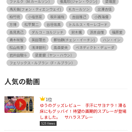
ファルク（M.カールソン）
張禹珍(ジャン・ウジン)
梁靖崑
馮天薇(フォン・ティエンウェイ)
K.カールソン
出澤杏佳
柏竹琉
小塩悠菜
坂井雄飛
吉田雅己
小西海偉
方博
松平賢二
谷垣佑真
トルルス・モーレゴード
高見真己
ダルコ・ヨルジッチ
鈴木颯
浜本由惟
福原愛
青木咲智
英田理志
鄭怡静(チェン・イーチン)
ハン・イン
松山祐季
浅津碧利
高森愛央
ベネディクト・デューダ
岩井田駿斗
梁夏銀（ヤン・ハウン）
フェリックス・ルブラン（F・ルブラン）
人気の動画
1位
ゆうのグッズレビュー 手汗にサヨナラ！滑る
床にもグッバイ！待望の画期的スプレーが登場
しました。 サハラスプレー
525 Views