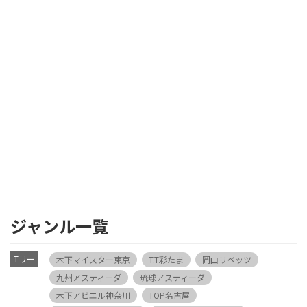
ジャンル一覧
Tリー
木下マイスター東京
T.T彩たま
岡山リベッツ
グ
九州アスティーダ
琉球アスティーダ
木下アビエル神奈川
TOP名古屋