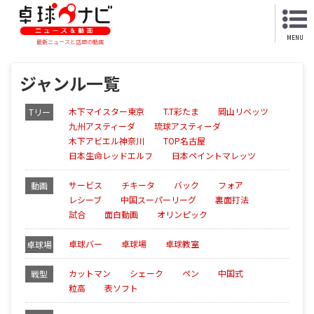
MENU
最新ニュースと話題の動画
ジャンル一覧
木下マイスター東京
T.T彩たま
岡山リベッツ
Tリー
九州アスティーダ
琉球アスティーダ
グ
木下アビエル神奈川
TOP名古屋
日本生命レッドエルフ
日本ペイントマレッツ
サービス
チキータ
バック
フォア
動画
レシーブ
中国スーパーリーグ
裏面打法
試合
面白動画
オリンピック
卓球バー
卓球場
卓球教室
卓球場
カットマン
シェーク
ペン
中国式
戦型
粒高
表ソフト