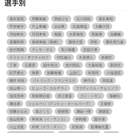
選手別
張本智和
伊藤美誠
早田ひな
石川佳純
張本美和
平野美宇
戸上隼輔
水谷隼
松島輝空
大藤沙月
宇田幸矢
丹羽孝希
馬龍
木原美悠
樊振東
佐藤瞳
森薗政崇
長﨑美柚（長崎）
篠塚大登
許昕
橋本帆乃香
吉村真晴
ティモ・ボル
及川瑞基
芝田沙季
ドミトリ・オフチャロフ
村松雄斗
木造勇人
孫穎莎
丁寧
王曼昱
田中佑汰
吉村和弘
大島祐哉
劉詩文
松平健太
陳夢
加藤美優
上田仁
朱雨玲
小塩遥菜
横井 咲桜
パトリック・フランチスカ
神巧也
林高遠
吉山僚一
ヒューゴ・カルデラノ
ブラディミル・サムソノフ
塩見真希
笹尾明日香
赤江夏星
ゴジ・シモン
張継科
横谷晟
シェルベリ（アントン・カールバーグ）
王楚欽
安藤みなみ
森さくら
曽根翔
濵田一輝
黄鎮廷
吉山和希
李尚洙（イ・サンス）
林昀儒
面手凛
川上流星
邱党（チウ・ダン）
荘智淵
菅澤柚花里