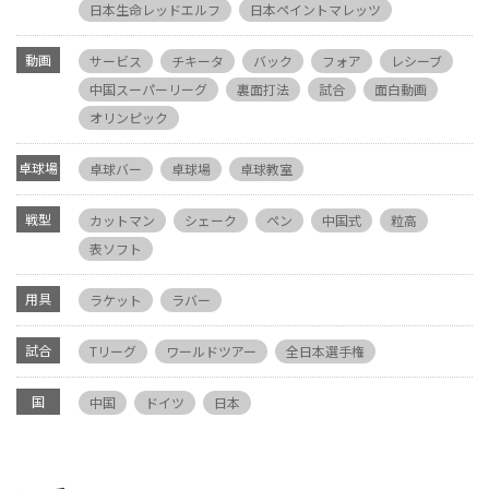
日本生命レッドエルフ
日本ペイントマレッツ
動画
サービス
チキータ
バック
フォア
レシーブ
中国スーパーリーグ
裏面打法
試合
面白動画
オリンピック
卓球場
卓球バー
卓球場
卓球教室
戦型
カットマン
シェーク
ペン
中国式
粒高
表ソフト
用具
ラケット
ラバー
試合
Tリーグ
ワールドツアー
全日本選手権
国
中国
ドイツ
日本