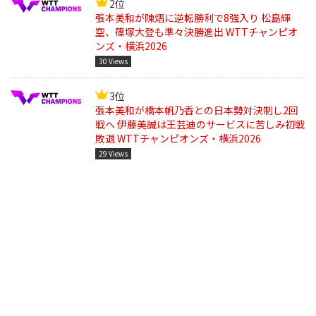
2位
張本美和が陳熠に逆転勝利で8強入り 松島輝
空、篠塚大登も準々決勝進出 WTTチャンピオ
ンズ・横浜2026
30 Views
3位
張本美和が橋本帆乃香との日本勢対決制し2回
戦へ 伊藤美誠は王芸迪のサービスに苦しみ初戦
敗退 WTTチャンピオンズ・横浜2026
29 Views