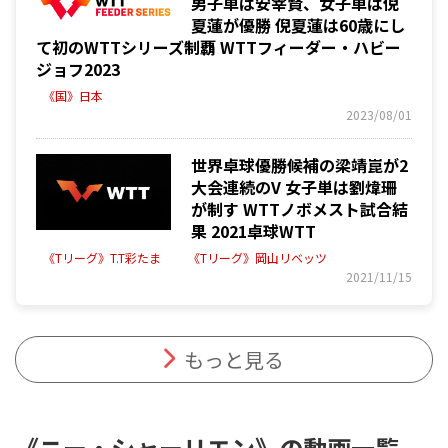
男子単は安宰賢、女子単は倪
夏蓮が優勝 倪夏蓮は60歳にし
て初のWTTシリーズ制覇 WTTフィーダー・ハビー
ジョフ2023
《国》日本
2023/08/01
世界卓球優勝候補の梁靖崑が2
大会連続のV 女子単は劉煒珊
が制す WTTノボメスト試合結
果 2021卓球WTT
《Tリーグ》T.T彩たま
《Tリーグ》岡山リベッツ
2021/11/15
もっと見る
《ニー・シャーリエン》の動画一覧