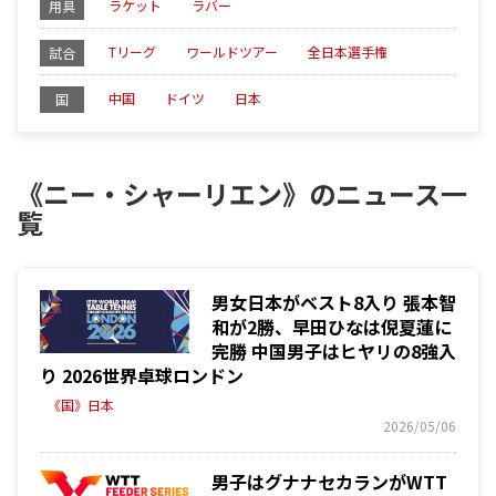
ラケット
ラバー
用具
Tリーグ
ワールドツアー
全日本選手権
試合
中国
ドイツ
日本
国
《ニー・シャーリエン》のニュース一
覧
男女日本がベスト8入り 張本智
和が2勝、早田ひなは倪夏蓮に
完勝 中国男子はヒヤリの8強入
り 2026世界卓球ロンドン
《国》日本
2026/05/06
男子はグナナセカランがWTT