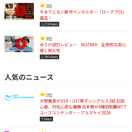
2位
今までにない新作ペンホルダー「ローグプロ」
誕生！
1,176 Views
3位
ゆうの試打レビュー NUZN50 圧倒的な安心
感と耐久性
1,790 Views
人気のニュース
1位
大野颯真がU19・U17男子シングルス2冠 石田
心美、村松心菜も優勝 日本勢が4種目制覇WTT
ユースコンテンダー・アルマトイ2026
7 Views