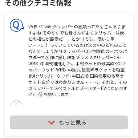
その他クチコミ情報
25枚 ペン表 クリッパーの種類ってたくさんありま
すよね!そのなかでも皆さんがよくクリッパーは表
との相性が最高だー、とか［でも、高いし重
い・・。］っていっているのは次の中のどれのこと
なんでしょうか?1クリッパーCC-中国式 カーボンパ
ウダーで名作に隠し味をプラス!2クリッパーCR-
WRB-中国式 進化した、木材ラットの最高峰3クリ
ッパーウッド-WRB-中国式 最高峰ラケットを軽量
化4クリッパーウッド-中国式 劉国梁使用の攻撃ラ
ケット自分ではわかりません・・・。それと、その
クリッパーでスペクトルとブースターEVにあいます
か?回答お願いします。
高いし重いといった張本人ですが、最近クリッパー
シリーズは仕様変更したはずで、板厚が以前より厚
くなったと聞きました。私のプロフィールを参考に
もっと見る
していただきたいのですが、私の相棒1の仕様で
173gありますので、厚いとなるとソレよりは重く