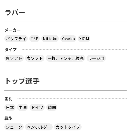
む）ですか？
ラバー
tkckb520さんはやいのはパワードライブⅡ。飛距
離はどっちも同じくらいヨク飛びます。回転はクリ
ッパーがヨクかかります。
サイトを見る
メーカー
バタフライ
TSP
Nittaku
Yasaka
XIOM
タイプ
卓球 ラケットについてスティガのクリッパーウッド
とクリッパーウッドWRBはどちらのほうが弾みま
裏ソフト
表ソフト
一枚、アンチ、粒高
ラージ用
すか？
同じクリッパーの種類なら、クリッパーccが一番弾
トップ選手
みますよ。
サイトを見る
国別
ラケット、ラバーについて今度、ラケットを買っ
日本
中国
ドイツ
韓国
て、裏裏からバック表にしようと思います。今使っ
ているのはＲ:張継科Ｆ:テナジー・05Ｂ:テナジー・
戦型
05・FXです。欲しいラケットは7枚合板で、予算は
シェーク
ペンホルダー
カットタイプ
ラバーと合わせて定価で20000円です。(バタフライ