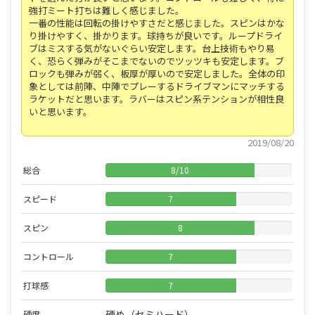
強打ミート打ちは難しく感じました。
一番の性能は回転の掛けやすさだと感じました。スピンはかな
り掛けやすく、掛かります。球持ちが良いです。ループドライ
ブはミスする気がないぐらい安定します。台上技術もやり易
く、恐らく弾みがそこまでないのでツッツキも安定します。ブ
ロックも弾みが弱く、板厚が厚いので安定しました。全体の印
象としては前陣、中陣でプレーするドライブマンにマッチする
ラケットだと思います。ラバーはスピン系テンションが相性良
いと思います。
2019/08/20
総合
8
/
10
スピード
7
スピン
8
コントロール
7
打球感
7
硬め（セミハード）
硬度