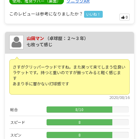
ソニックAR
使用、推奨ラバー（裏面）
このレビューは参考になりましたか？
いいね！
0
山田マン
（卓球歴：２～３年）
七枚って感じ
さすがクリッパーウッドですね。また戻って来てしまう位良い
ラケットです。持つと重いのですが振ってみると軽く感じま
す
あまり手に響かない打球感です
2020/08/16
総合
8
/
10
スピード
8
スピン
8