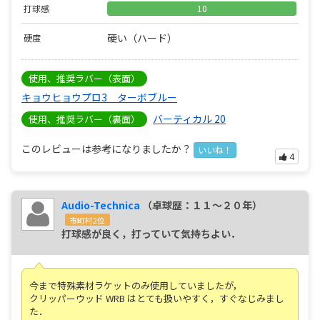
打球感
10
硬い（ハード）
硬度
使用、推奨ラバー（表面）
キョウヒョウプロ3 ターボブルー
バーティカル 20
使用、推奨ラバー（裏面）
このレビューは参考になりましたか？
いいね！
4
Audio-Technica
（卓球歴：１１～２０年）
市町村2位
打球感が良く，打っていて気持ちよい．
今まで特殊素材ラケットのみ使用していましたが，
クリッパーウッド WRB はとても扱いやすく，すぐなじみまし
た．