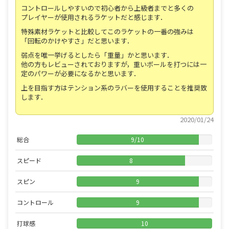
コントロールしやすいので初心者から上級者までと多くの
プレイヤーが使用されるラケットだと感じます．
特殊素材ラケットと比較してこのラケットの一番の強みは
「回転のかけやすさ」だと思います．
弱点を唯一挙げるとしたら「重量」かと思います．
他の方もレビューされておりますが，重いボールを打つには一
定のパワーが必要になるかと思います．
上を目指す方はテンション系のラバーを使用することを推奨致
します．
2020/01/24
総合
9
/
10
スピード
8
スピン
9
コントロール
9
打球感
10