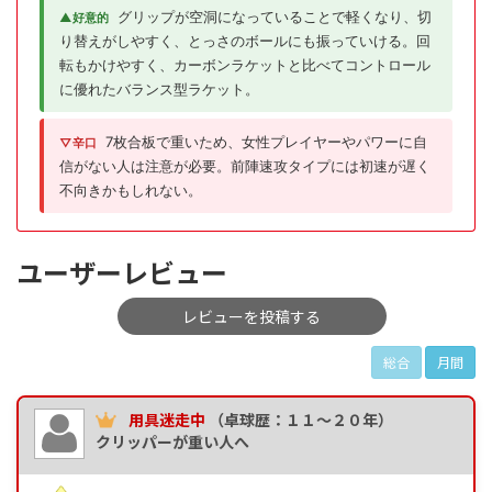
グリップが空洞になっていることで軽くなり、切
▲好意的
り替えがしやすく、とっさのボールにも振っていける。回
転もかけやすく、カーボンラケットと比べてコントロール
に優れたバランス型ラケット。
7枚合板で重いため、女性プレイヤーやパワーに自
▽辛口
信がない人は注意が必要。前陣速攻タイプには初速が遅く
不向きかもしれない。
ユーザーレビュー
レビューを投稿する
総合
月間
用具迷走中
（卓球歴：１１～２０年）
クリッパーが重い人へ