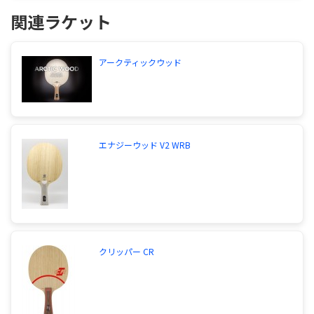
なるはずです。前陣に張り付くには、私には少し重
関連ラケット
く、またグリップが太くショートへの切り返しが微
妙にしっくりしなく感じ、今はサブとして頑張って
貰ってます。表前陣なら、少しでも軽いWRBもしく
はCR-WRBを考えたいです。何故かウッドより安い
アークティックウッド
し。ラバーはおおよそなんでも選ばないラケットで
すが、テンションラバーは表でも重い部類なので、
やはり自分ならスペクトルを選ぶでしょう。アクア
ブレードはヤメたんかい？
サイトを見る
エナジーウッド V2 WRB
今度使う卓球のラケットについての質問です。次使
うラケットはSTIGAの「クリッパーウッド」という
ラケットです。そこで質問なんですが一度「オフェ
ンシブWRB」？をかって打った時にポコポコ音が
しました。それが嫌なのでいろいろ調べてみたんで
すけど。WRBだとグリップが空洞でポコポコなる
クリッパー CR
ということを聞いたんですが。なんかグリップ内が
空洞でもポコポコ言わないという人もいました。今
回はたまたま「クリッパーウッド」を買ったんです
が。もし仮にクリッパーウッドのグリップ内が空洞