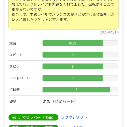
加えてバックドライブも問題なく打てました。回転はそこまで
掛からないですが。
総合して、中級レベルでバランスの良さと安定した攻撃をした
い人に適したラケットと言えます。
2025/09/19
総合
8
/
10
スピード
8
スピン
8
コントロール
8
打球感
9
硬め（セミハード）
硬度
ラクザ7 ソフト
使用、推奨ラバー（表面）