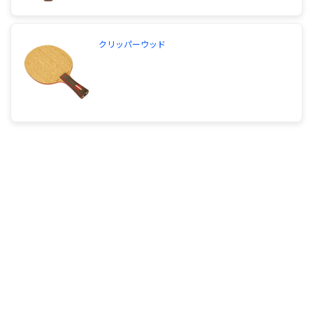
でもポコポコ言わないのであれば教えてください。
ラケットの素材が木材である以上、個体差が出るこ
クリッパーウッド
とはどうしようもありません。実際重量でも１０g
違うものもありますし、同じラケットを数本並べて
試打させてもらうと、全く違う音がします。ですの
で、空洞であるなしに限らず、あなたの言うボコボ
コ音がする個体としない個体があると思います。
サイトを見る
卓球ティモボルW7クリッパーウッドWRBの特徴を
できる限り詳しく教えて下さい。戦型は、左利きの
裏粒前陣異質ドライブ型です。あと、最近 3枚合板
の特殊素材ラケットにも興味が出てきて、3枚も7枚
もずっと5枚を使ってきて未体験なのであうかどう
かわからないのですが、皆さんの3枚合板のオスス
メと上の2つのラケットの特徴を教えて下さい。
3枚合板になりますと、やや打球感が固くなる印象
です。しかし重量はかなりコンパクトになるのでは