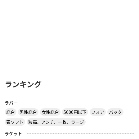
ないでしょうか。クリッパーウッドはやや軽めのグ
リップがフィットしているいんしょうです。ロング
セラーですよね。ティモボルW7はよく球が弾む印
象です。ご参考にどうぞ。
サイトを見る
卓球のラケット(中ペン)についてですが、今STIGA
のクリッパーウッドWRBかクリッパーCR WRBにす
るか迷っています(´・ω・｀)使ったことのある方ど
んな感じなのか教えていただきたいです(´・ω・｀)
ちなみに自分は今、馬琳のエキストラオフェンシブ
を使っていますが、先日クリッパーウッドWRBを
ランキング
使ってみたらかなりよかったので変えようと思いま
した。回答よろしくお願い致します！
ラバー
初のクリッパーならそこまでの違いは感じないと思
われます。 ちょっと加工がしてあって弾むのがCR
総合
男性総合
女性総合
5000円以下
フォア
バック
です。 試してみて良かったなら、試したものと同じ
表ソフト
粒高、アンチ、一枚、ラージ
やつにするのが無難です。
サイトを見る
ラケット