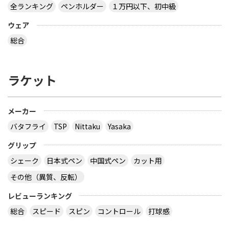
全ランキング
ペンホルダー
１万円以下、初中級
卓球のラケットについて質問です！ 現在、TSPのア
ウェア
ルスノーバを使っています。そして、次に買おうと
しているのがクリッパーＣＲ WRBです。そこで質
総合
問です。重量・打球感・振り抜きやすさ等、両方を
比較した場合どうか教えて頂きたいです！聞いたは
なしだとクリッパーの方は打球感がパコパコすると
ラケット
いう話を聞いたのですが、どうですか？＋クリッパ
ーＣＲ WRBとクリッパーウッドでは、どちらの方
がおすすめですか？
メーカー
パコパコというかコンコンと心地よいカンジです重
バタフライ
TSP
Nittaku
Yasaka
量はまちまちです打球感・振り抜きやすさは良かっ
たですクリッパーＣＲ WRBとクリッパーウッドで
グリップ
はどっちも似ています好きな方でいいんじゃないで
シェーク
日本式ペン
中国式ペン
カット用
すか
サイトを見る
その他（異質、反転）
レビューランキング
卓球のラケットについて質問です。パワードライブ
総合
スピード
スピン
コントロール
打球感
ⅡとクリッパーウッドWRBはどちらがはやい（弾