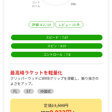
コント
回転
ロール
評価:
8.2
/
10
レビュー
15
件
スピード：7.67
スピン：8.07
コントロール：7.8
最高峰ラケットを軽量化
クリッパーウッドにWRBグリップを搭載し、振り抜きの
よさをアップ。
FL
ST
中国式
定価
13,500円