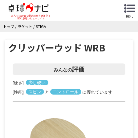
みんなの評価で最適用具を選ぼう！
MENU
NO.1卓球レビューサイト
トップ
/
ラケット
/
STIGA
クリッパーウッド WRB
評価
みんなの
[硬さ]
少し硬い
[性能]
スピン
と
コントロール
に優れています