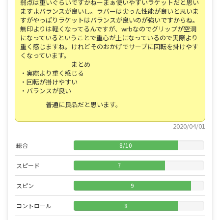
弱点は重いぐらいですかねーまぁ使いやすいラケットだと思い
ますよバランスが良いし。ラバーは尖った性能が良いと思いま
すがやっぱりラケットはバランスが良いのが強いですからね。
無印よりは軽くなってるんですが、wrbなのでグリップが空洞
になっているということで重心が上になっているので実際より
重く感じますね。けれどそのおかげでサーブに回転を掛けやす
くなっています。
まとめ
・実際より重く感じる
・回転が掛けやすい
・バランスが良い
普通に良品だと思います。
2020/04/01
総合
8
/
10
スピード
7
スピン
9
コントロール
8