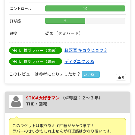
コントロール
10
打球感
5
硬め（セミハード）
硬度
紅双喜 キョウヒョウ 3
使用、推奨ラバー（表面）
ディグニクス05
使用、推奨ラバー（裏面）
このレビューは参考になりましたか？
いいね！
0
STIGA大好きマン
（卓球歴：２～３年）
THE・回転
このラケットは取りあえず回転がかかります！
ラバーのせいかもしれませんが打球感はかなり硬いです。