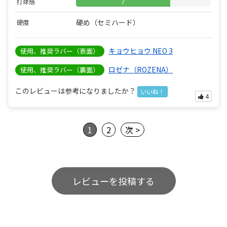
打球感
7
硬め（セミハード）
硬度
キョウヒョウ NEO 3
使用、推奨ラバー（表面）
ロゼナ（ROZENA）
使用、推奨ラバー（裏面）
このレビューは参考になりましたか？
いいね！
4
1
2
次 >
レビューを投稿する