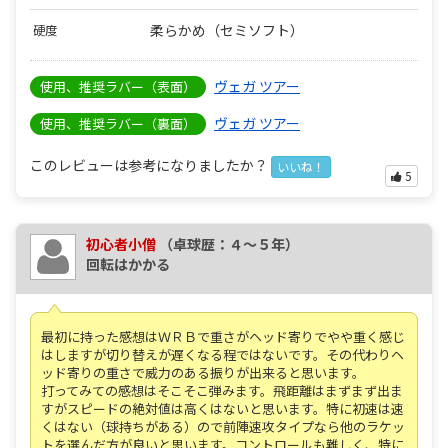
柔らかめ（セミソフト）
硬度
ヴェガ ツアー
使用、推奨ラバー（表面）
ヴェガ ツアー
使用、推奨ラバー（裏面）
このレビューは参考になりましたか？
いいね！
5
初心者小僧
（卓球歴：４～５年）
回転はかかる
最初に持った感想はＷＲＢで重さがヘッド寄りでやや重く感じ
はしますが切り替えが遅くなる程ではないです。その代わりヘ
ッド寄りの重さで威力のある振りが出来ると思います。
打ってみての感想はそこそこ弾みます。飛距離はまずまず出ま
すがスピードの絶対値は高くはないと思います。特に初速は速
くはない（球持ちがある）ので前陣速攻タイプなら他のラケッ
トを選んだ方が良いと思います。コントロールも難しく、特に