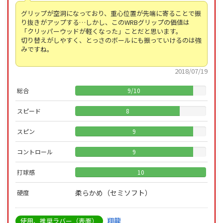
グリップが空洞になっており、重心位置が先端に寄ることで振
り抜きがアップする…しかし、このWRBグリップの価値は
「クリッパーウッドが軽くなった」ことだと思います。
切り替えがしやすく、とっさのボールにも振っていけるのは強
みですね。
2018/07/19
総合
9
/
10
スピード
8
スピン
9
コントロール
9
打球感
10
柔らかめ（セミソフト）
硬度
翔龍
使用、推奨ラバー（表面）