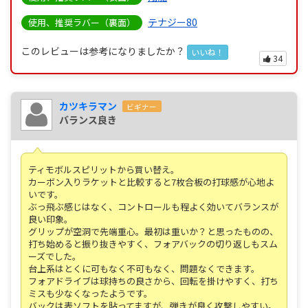
テナジー80
使用、推奨ラバー（裏面）
このレビューは参考になりましたか？
いいね！
34
カツキラマン
ビギナー
バランス良き
ティモボルスピリットから買い替え。
カーボン入りラケットと比較すると7枚合板の打球感が心地よ
いです。
ぶっ飛ぶ感じはなく、コントロールも程よく効いてバランスが
良い印象。
グリップが空洞で先端重心。最初は重いか？と思ったものの、
打ち始めると振り抜きやすく、フォアバックの切り返しもスム
ーズでした。
台上系はとくに可もなく不可もなく、問題なくできます。
フォアドライブは球持ちの良さから、回転を掛けやすく、打ち
ミスも少なくなったようです。
バックは表ソフトを貼ってますが、弾きが良く攻撃しやすい。