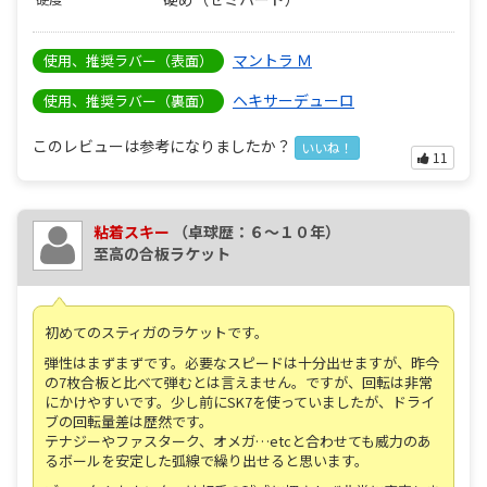
マントラ Ｍ
使用、推奨ラバー（表面）
ヘキサーデューロ
使用、推奨ラバー（裏面）
このレビューは参考になりましたか？
いいね！
11
粘着スキー
（卓球歴：６～１０年）
至高の合板ラケット
初めてのスティガのラケットです。
弾性はまずまずです。必要なスピードは十分出せますが、昨今
の7枚合板と比べて弾むとは言えません。ですが、回転は非常
にかけやすいです。少し前にSK7を使っていましたが、ドライ
ブの回転量差は歴然です。
テナジーやファスターク、オメガ…etcと合わせても威力のあ
るボールを安定した弧線で繰り出せると思います。