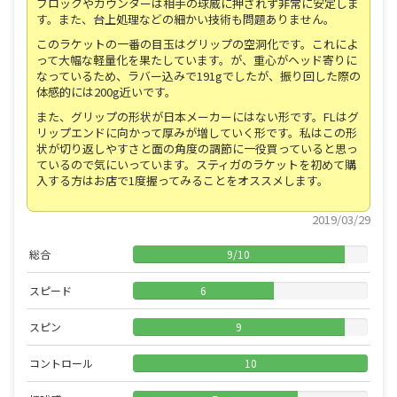
ブロックやカウンターは相手の球威に押されず非常に安定しま
す。また、台上処理などの細かい技術も問題ありません。
このラケットの一番の目玉はグリップの空洞化です。これによ
って大幅な軽量化を果たしています。が、重心がヘッド寄りに
なっているため、ラバー込みで191gでしたが、振り回した際の
体感的には200g近いです。
また、グリップの形状が日本メーカーにはない形です。FLはグ
リップエンドに向かって厚みが増していく形です。私はこの形
状が切り返しやすさと面の角度の調節に一役買っていると思っ
ているので気にいっています。スティガのラケットを初めて購
入する方はお店で1度握ってみることをオススメします。
2019/03/29
総合
9
/
10
スピード
6
スピン
9
コントロール
10