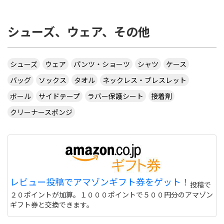
製品はやめてください。)今、Ｒ:クリッパーCR
WRBＦ:ヘキサーＢ:VO>102を考えています。ラケッ
シューズ、ウェア、その他
トとラバーの組み合わせとしてはいいですか？ラケ
ットは他に・クリッパーウッド WRB・アデリー(ラ
バーを安くしないと予算オーバー)・ティモボル・
W7・オフチャロフセンゾーV1を考えています。ラ
シューズ
ウェア
パンツ・ショーツ
シャツ
ケース
バーはフォアは回転系、バックはコントロールしや
すくてナックルになれば回転系でもスピード系でも
バッグ
ソックス
タオル
ネックレス・ブレスレット
どちらでもいいです。ラケットの打球感はあまり気
ボール
サイドテープ
ラバー保護シート
接着剤
にしません。よろしくお願いします。長文失礼致し
ました。
クリーナースポンジ
久々にアンチバタフライ来ましたねwwwですが、
何故候補にティモボルW7？まあ、それはおい
て、、ガチということで回答。ラケットはクリッパ
ーCRWRBで。空洞で合わないかもしれないです
が、、あと、重く感じます。フォアはテナジー05。
レビュー投稿でアマゾンギフト券をゲット！
バタフライですけど。わざわざヘキサーにしなくて
投稿で
も。引っかかり落ちますし。表は、モリストSP。
２０ポイントが加算。１０００ポイントで５００円分のアマゾン
裏から移行できますし、ナックルも出ます。あと
ギフト券と交換できます。
は、VO＞102。スペクトルも推しますが、弾みの関
係で、、補足じゃあ、アクーダS1ターボ。2.1で。