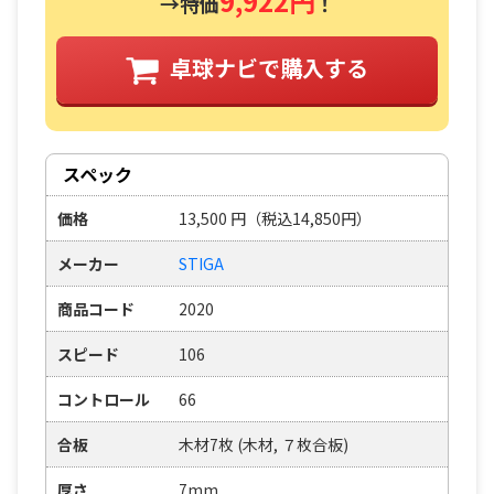
9,922円
→特価
！
卓球ナビで購入する
スペック
価格
13,500
円
（税込14,850円）
メーカー
STIGA
商品コード
2020
スピード
106
コントロール
66
合板
木材7枚 (木材, ７枚合板)
厚さ
7mm