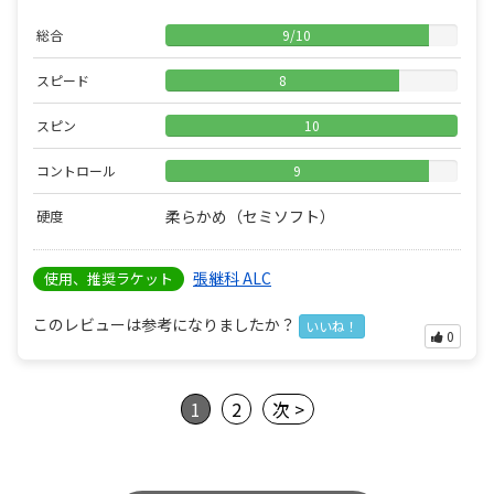
総合
9
/
10
スピード
8
スピン
10
コントロール
9
柔らかめ（セミソフト）
硬度
張継科 ALC
使用、推奨ラケット
このレビューは参考になりましたか？
いいね！
0
1
2
次 >