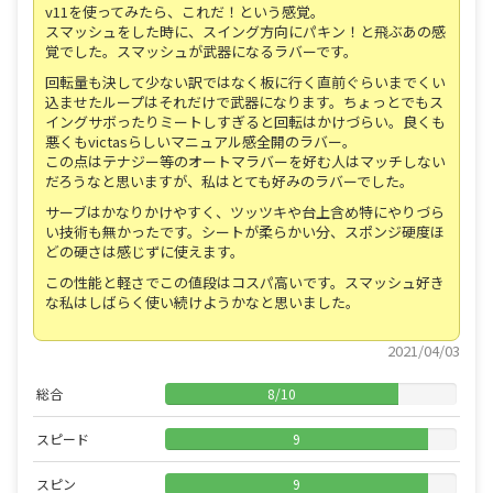
v11を使ってみたら、これだ！という感覚。
スマッシュをした時に、スイング方向にパキン！と飛ぶあの感
覚でした。スマッシュが武器になるラバーです。
回転量も決して少ない訳ではなく板に行く直前ぐらいまでくい
込ませたループはそれだけで武器になります。ちょっとでもス
イングサボったりミートしすぎると回転はかけづらい。良くも
悪くもvictasらしいマニュアル感全開のラバー。
この点はテナジー等のオートマラバーを好む人はマッチしない
だろうなと思いますが、私はとても好みのラバーでした。
サーブはかなりかけやすく、ツッツキや台上含め特にやりづら
い技術も無かったです。シートが柔らかい分、スポンジ硬度ほ
どの硬さは感じずに使えます。
この性能と軽さでこの値段はコスパ高いです。スマッシュ好き
な私はしばらく使い続けようかなと思いました。
2021/04/03
総合
8
/
10
スピード
9
スピン
9