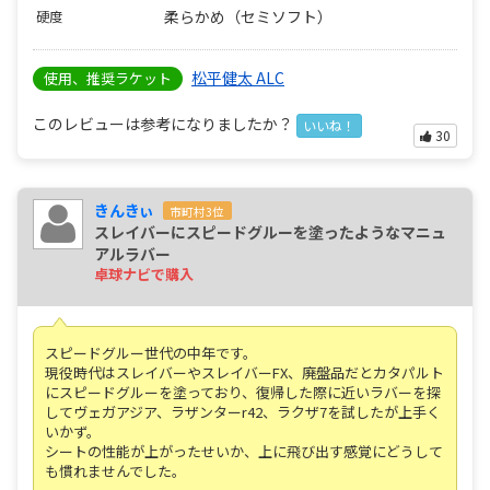
柔らかめ（セミソフト）
硬度
松平健太 ALC
使用、推奨ラケット
このレビューは参考になりましたか？
いいね！
30
きんきぃ
市町村3位
スレイバーにスピードグルーを塗ったようなマニュ
アルラバー
卓球ナビで購入
スピードグルー世代の中年です。
現役時代はスレイバーやスレイバーFX、廃盤品だとカタパルト
にスピードグルーを塗っており、復帰した際に近いラバーを探
してヴェガアジア、ラザンターr42、ラクザ7を試したが上手く
いかず。
シートの性能が上がったせいか、上に飛び出す感覚にどうして
も慣れませんでした。