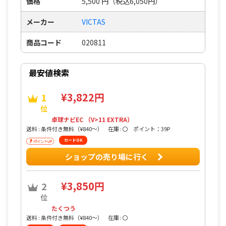
価格
5,500
円
（税込6,050円）
メーカー
VICTAS
商品コード
020811
最安値検索
¥3,822円
1
位
卓球ナビEC （V>11 EXTRA）
送料 : 条件付き無料（¥840〜）
在庫 : 〇
ポイント：39P
カードOK
ショップの売り場に行く
¥3,850円
2
位
たくつう
送料 : 条件付き無料（¥840〜）
在庫 : 〇