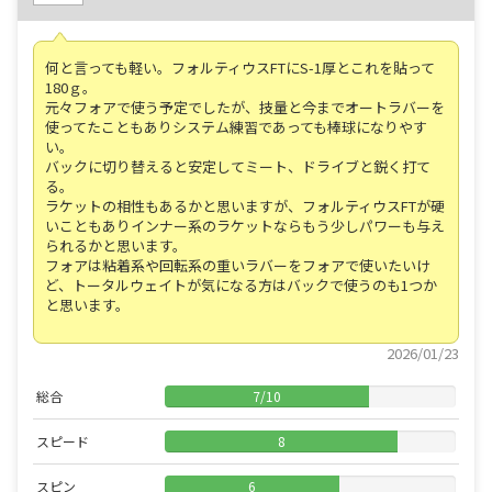
何と言っても軽い。フォルティウスFTにS-1厚とこれを貼って
180ｇ。
元々フォアで使う予定でしたが、技量と今までオートラバーを
使ってたこともありシステム練習であっても棒球になりやす
い。
バックに切り替えると安定してミート、ドライブと鋭く打て
る。
ラケットの相性もあるかと思いますが、フォルティウスFTが硬
いこともありインナー系のラケットならもう少しパワーも与え
られるかと思います。
フォアは粘着系や回転系の重いラバーをフォアで使いたいけ
ど、トータルウェイトが気になる方はバックで使うのも1つか
と思います。
2026/01/23
総合
7
/
10
スピード
8
スピン
6