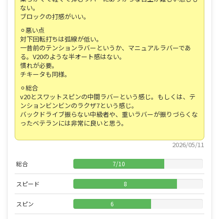
ない。
ブロックの打感がいい。
⚪︎悪い点
対下回転打ちは弧線が低い。
一昔前のテンションラバーというか、マニュアルラバーであ
る。V20のような半オート感はない。
慣れが必要。
チキータも同様。
⚪︎総合
v20とスワットスピンの中間ラバーという感じ。もしくは、テ
ンションビンビンのラクザ7という感じ。
バックドライブ振らない中級者や、重いラバーが振りづらくな
ったベテランには非常に良いと思う。
2026/05/11
総合
7
/
10
スピード
8
スピン
6