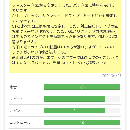
ファスタークG1から変更しました。バック面に特厚を使用し
ています。
台上、ブロック、カウンター、ドライブ、ミートどれも安定し
てこなせます。
G1と比べて台上は格段に安定しました。対上回転ドライブの回
転量は大差ない印象です。ただ、G1よりグリップ力(掴む感覚)
は劣るのでインパクトを意識する必要があります。慣れれば問
題ありません。
対下回転ドライブの回転量はG1の方が勝りますが、ミスのバ
ラつきが少ない印象があります。
飛距離はG1の方が出ます。私のパワーでは後陣での引き合いに
は向かないラバーです。重量はG1と比べて5g程軽いです
2021/04/29
総合
10
/
10
スピード
8
スピン
8
コントロール
10