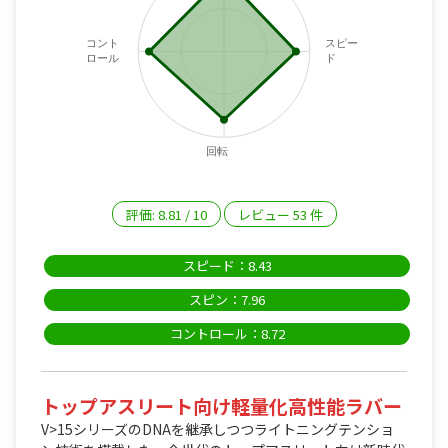
コント
スピー
ロール
ド
回転
評価:
8.81
/
10
レビュー
53
件
スピード：8.43
スピン：7.96
コントロール：8.72
トップアスリート向け軽量化高性能ラバー
V>15シリーズのDNAを継承しつつライトニングテンショ