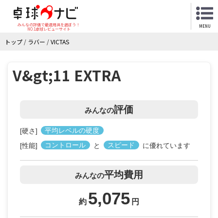
みんなの評価で最適用具を選ぼう！
MENU
NO.1卓球レビューサイト
トップ
/
ラバー
/
VICTAS
V&gt;11 EXTRA
評価
みんなの
[硬さ]
平均レベルの硬度
[性能]
コントロール
と
スピード
に優れています
平均費用
みんなの
5,075
約
円