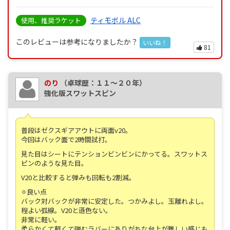
ティモボル ALC
使用、推奨ラケット
このレビューは参考になりましたか？
いいね！
81
のり
（卓球歴：１１～２０年）
強化版スワットスピン
普段はゼクスギアアウトに両面v20。
今回はバック面で2時間試打。
見た目はシートにテンションビンビンにかってる。スワットス
ピンのような見た目。
V20と比較すると弾みも回転も2割減。
⚪︎良い点
バック対バックが非常に安定した。つかみよし。玉離れよし。
程よい弧線。V20と遜色ない。
非常に軽い。
柔らかくて軽くて弾むラバーにありがちな台上が難しい感じも