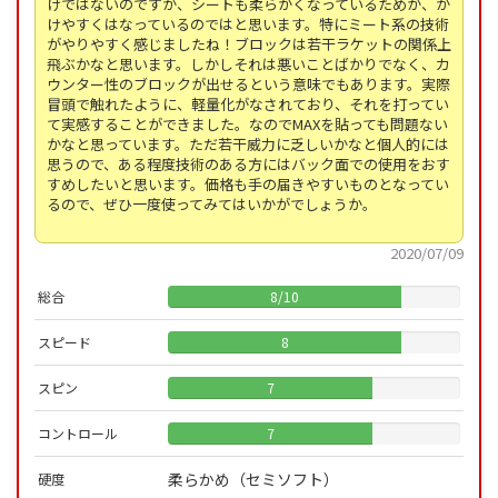
けではないのですが、シートも柔らかくなっているためか、か
けやすくはなっているのではと思います。特にミート系の技術
がやりやすく感じましたね！ブロックは若干ラケットの関係上
飛ぶかなと思います。しかしそれは悪いことばかりでなく、カ
ウンター性のブロックが出せるという意味でもあります。実際
冒頭で触れたように、軽量化がなされており、それを打ってい
て実感することができました。なのでMAXを貼っても問題ない
かなと思っています。ただ若干威力に乏しいかなと個人的には
思うので、ある程度技術のある方にはバック面での使用をおす
すめしたいと思います。価格も手の届きやすいものとなってい
るので、ぜひ一度使ってみてはいかがでしょうか。
2020/07/09
総合
8
/
10
スピード
8
スピン
7
コントロール
7
柔らかめ（セミソフト）
硬度