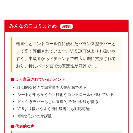
みんなの口コミまとめ
AI要約
軽量性とコントロール性に優れたバランス型ラバーと
して高く評価されています。V15EXTRAよりも扱いや
すく、中級者からベテランまで幅広い層に支持されて
おり、特にバック面での安定性が好評です。
■ よく言及されているポイント
圧倒的な軽さで総重量を大幅削減できる
シートが柔らかく台上技術やコントロールが優れている
ドイツ系ラバーらしい直線的で低い弧線が特徴
V15より扱いやすく初中級者にも対応可能
寿命が短いのが課題
■ 代表的な声